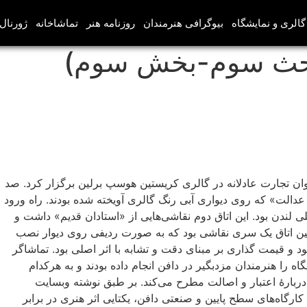
گالری و نمایشگاه
بیوگرافی هنرمندان
روزنامه هنر
تماشاخانه
ژورنال‌
بحث سوم-بخش سوم)
ی است که در سال 2011 نمایشگاهی با عنوان تجارت عادلانه در گالری کریستین هوسپ برلین برگزار کرد. صد
اناچ پدر در سال 1537 با عنوان «تمثیل عدالت» که روی دیواری آبی رنگ گالری آویخته شده بودند. راه ورود
دیگری رد می‌شد که کپی سالن 17a در گالری ملی لندن بود. این اتاق دوم نقاشی‌هایی از «استادان قدیم» داشت و
ومین اتاق یک سری نقاشی بود که به صورت ردیفی روی دیوار نصب
 و قیمت گذاری بر مبنای دقت و تشابه با اثر اصلی بود. تماشاگر
 را هنرمندان مزدبگیر در دافن انجام داده بودند و به هرکدام
 دربارهٔ اعتبار و اصالت مطرح می‌کند. بر طبق نوشته وبسایت
ارگاه‌های سطح پایین و صنعتی دافن، یکتایی اثر هنری در برابر