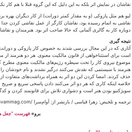
نقاشان در نمایش اثر بلکه به این دلیل که این گروه قبلا با هم کار نک
لیو هم مثل پازوکی (و به مقدار کمتر دورانت) از کار دیگران بهره بر
نقاشی به اتمام رسیده بود، نقاشان کارگر از عمل نقاشی کردن جدا 
دوباره کار به گالری آلمانی که حالا صاحب اثر بود. هنرمندان و نقاش
نتیجه گیری
آثاری که در این مجال بررسی شدند به خصوص کار پازوکی و دورانت
است برای استثناخواهی از قانون مالکیت معنوی. هر دو هنرمند از مد
موضوع نیروی کار را تحت سیطره رژیم‌های مالکیت معنوی مطرح کنند.
هنرمند با سیستمی که نقدش می‌کنند درگیر نشدند و نام خودشان را رو
حذف کردند. امضا کردن این دو اثر به همراه برداشت‌های متفاوت از ا
خلاصه اینکه کاری که هر دو اثر می‌کنند دادن پاسخی سریع و صریح 
سوبژکتیو بودن هنر است و دشواری تلاش برای قانونمند کردن و کدگذ
ترجمه و تلخیص: زهرا قیاسی / بازنشر از: آوام‌سرا /https://avammag.com
برو»
فهرست “جعل هن
⇩