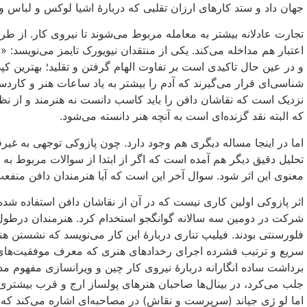
جهان داد و ستد کارهای ارزان تقلبی که دربارهٔ اشیا لوکس و لباس
تجارت عادلانه بیشتر به معامله مربوط می‌شوند تا نیروی کار. از طر
اعتبار هم مداخله می‌کند. یکی از منتقدان نیویورک تایمز می‌نویسد:
و در عین حال تاکیدی است بر تفاوت الهام گرفتن و تقلید؛ بهترین کپ
شناسی‌ای قرار می‌گیرند که آدم را بیشتر به یاد ساعات هنر و کاردستی 
نزدیک است که نقاشان دافن را باید کاسب دانست نه هنرمند و از 
که البته نقد گزنده‌ای است به آنچه هنر دانسته می‌شود.
اما در اینجا مساله دیگری هم وجود دارد. چون پازوکی توجهی به غیرق
تحلیل دقیق دیگر هم آمده است که اگر از ابتدا از سوالات مربوط به
معنوی این اثر شود. سوال آخر این است که آیا هنرمندان دافن منفعت 
شرکت در دومین سه سالانه گوانگجو استخدام کرد. هنرمندان درطول 
فلورسنتی بودند. فیلیپ تناری دربارهٔ این کار می‌نویسد که نشستن 
سریع و ترتیب فشرده اجرای رخدادهای هنری که معرف موفقیت‌های جها
برداشت ساده انگارانه دربارهٔ نیروی کار چین و ویرانسازی مفهوم م
جلب می‌کرد، در بینال‌ها صاحبان هنرهای پولساز ارج و قرب بیشتری 
اما لو ژی جیاند (سرپرست و نقاش) در مصاحبه‌ای اشاره می‌کند ک