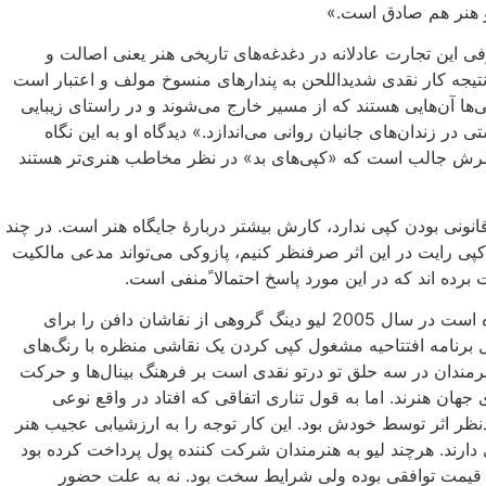
 و هنر هم صادق است.»
فی این تجارت عادلانه در دغدغه‌های تاریخی هنر یعنی اصالت و
 «نتیجه کار نقدی شدیداللحن به پندارهای منسوخ مولف و اعتبار است
ی‌ها آن‌هایی هستند که از مسیر خارج می‌شوند و در راستای زیبایی
در زندان‌های جانیان روانی می‌اندازد.» دیدگاه او به این نگاه
نظرش جالب است که «کپی‌های بد» در نظر مخاطب هنری‌تر هستند
انونی بودن کپی ندارد، کارش بیشتر دربارهٔ جایگاه هنر است. در چند
 کپی رایت در این اثر صرفنظر کنیم، پازوکی می‌تواند مدعی مالکیت
برده اند که در این مورد پاسخ احتمالا ًمنفی است.
اثر پازوکی اولین کاری نیست که در آن از نقاشان دافن استفاده شده است در سال 2005 لیو دینگ گروهی از نقاشان دافن را برای
برنامه افتتاحیه مشغول کپی کردن یک نقاشی منظره با رنگ‌های
هنرمندان در سه حلق تو درتو نقدی است بر فرهنگ بینال‌ها و حرکت
ن هنرند. اما به قول تناری اتفاقی که افتاد در واقع نوعی
دنظر اثر توسط خودش بود. این کار توجه را به ارزشیابی عجیب هنر
دارند. هرچند لیو به هنرمندان شرکت کننده پول پرداخت کرده بود
ه قیمت توافقی بوده ولی شرایط سخت بود. نه به علت حضور