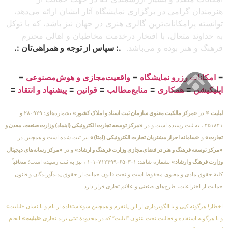
هنرمندان گرامی در برگزاری نمایشگاه آثار ایشان ارائه می‌دهد،
توانسته پرامکانات‌ترین گالری هنری در جهان نیز باشد، که با توکل
به خداوند متعال، با افتخار درخدمت مخاطبان و اهالی محترم
فرهنگ و هنر بوده و می‌باشد.
.: سپاس از توجه و همراهی‌تان :.
≡
امکانات رزرو نمایشگاه
≡
واقعیت‌مجازی و هوش‌مصنوعی
≡
اپلیکیشن
≡
همکاری
≡
منابع‌مطالب
≡
قوانین
≡
پیشنهاد و انتقاد
≡
لیلیت
® در
«مرکز مالکیت معنوی سازمان ثبت اسناد و املاک کشور»
بشماره‌های: ۲۸۰۹۲۹ و
۴۵۱۸۴۱ ، به ثبت رسیده است و در
«مرکز توسعه تجارت الکترونیکی (اینماد) وزارت صنعت، معدن و
تجارت»
و
«سامانه احراز مشتریان تجارت الکترونیکی (اِمتا)»
نیز ثبت شده است و همچنین در
«مرکز توسعه فرهنگ و هنر در فضای‌مجازی وزارت فرهنگ و ارشاد»
و در
«مرکز رسانه‌های دیجیتال
وزارت فرهنگ و ارشاد»
بشماره شامَد: ۱-۳-۶۵-۷۱۲۳۹۹-۱-۱ ، نیز به ثبت رسیده است؛ متعاقباً
کلیهٔ حقوق مادی و معنوی محفوظ است و تحت قانون حمایت از حقوق پدیدآورندگان و قانون
حمایت از اختراعات، طرح‌های صنعتی و علائم تجاری قرار دارد.
اخطار! هرگونه کپی و یا الگوبرداری از این پلتفرم و همچنین سوءاستفاده از نام و یا نشان «لیلیت»
و یا هرگونه استفاده و فعالیت تحت عنوان “لیلیت” که در محدودهٔ ثبتی برند تجاری
«لیلیت»
انجام