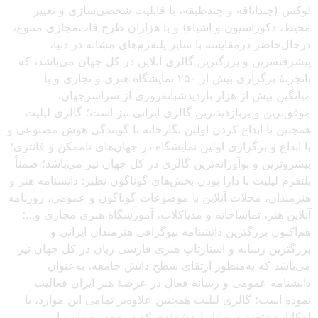
لوکس (چنداتاقه و چندطبقه، با قابلیت شخصی‌سازی و تغییر
محیط، دکوراسیون و اشیاء) و با هزاران طرح قاب‌مجازی متنوع،
درحال‌حاضر درمقایسه با سایر پلتفرم‌های مشابه در دنیا،
پیشرفته‌ترین و بزرگترین گالری آنلاین در کل جهان می‌باشد، که
باتجربهٔ برگزاری بیش از ۲۵۰ نمایشگاه هنری و تجاری و با
میانگین بیش از هزار بازدیدشبانه‌روزی از سراسرجهان،
موفق‌ترین و پربازدیدترین گالری ایرانی نیز است؛ گالری لیلیت
همچنین با ابداع کردن اولین نگارخانه با گویندگی هوش مصنوعی و
با ابداع و برگزاری اولین نمایشگاه در جهان‌های ناممکن و فانتزی؛
پیشروترین و نوآورانه‌ترین گالری در کل جهان نیز می‌باشد؛ ضمناً
پلتفرم لیلیت با دارا بودن بخش‌های گوناگون نظیر: دانشنامه هنر و
هنرمندان، مجلات آنلاین با موضوعات گوناگون و عمومی، روزنامه
آنلاین هنر، تماشاخانه و مدیاکلاب، آموزشگاه هنری مجازی و…؛
هم‌اکنون بزرگترین دانشنامه بیوگرافی هنرمندان ایرانی و
بزرگترین رسانه و استارتاپ هنری فارسی زبان در کل جهان نیز
می‌باشد که به‌منظور ارتقای سطح دانش جامعه، به‌عنوان
دانشنامه عمومی و رسانهٔ فعال در عرصهٔ هنر ایران فعالیت
نموده است؛ گالری لیلیت همچنین علاوه‌بر تمامی این موارد، با
امکانات متعدد و بسیار ارزشمندی که در جهت حمایت از