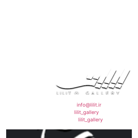
❖ رایـانـامـه :
info@lilit.ir
❖ تــلــگــرام :
lilit_gallery
❖اینستاگرام:
lilit_gallery