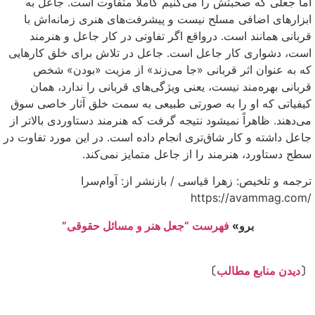
اما جعلی که صحبتش را می‌کنیم کاملاً متفاوت است. جاعل به
ابزارهای اضافی مسلح نیست و پیشرفت­‌های هنری زمانه‌­اش با
قربانی همانند است. درواقع اگر تفاوتی در کار جاعل و هنرمند
است، دشواری کار جاعل است. جاعل در تلاش برای خلق کارهایی
که به عنوان اثر قربانی «جا می­‌زند» از مزیت «بودن» شخص
قربانی بهره­‌مند نیست، یعنی ویژگی­‌های قربانی را ندارد، همان
کیفیاتی که او را به صورتی طبیعی به سمت خلق آثار خاصی سوق
می­‌دهند. ظاهراً نمی­شود نتیجه گرفت که هنرمند دستاوردی بالاتر از
جاعل داشته و کار شاق­‌تری انجام داده است. در این مورد تفاوت در
سطح دستاورد، هنرمند را از جاعل متمایز نمی­‌کند.
ترجمه و تلخیص: زهرا قیاسی / بازنشر از: آوام‌سرا
/https://avammag.com
برو»
فهرست “جعل هنر و مسائل حقوقی”
⇩
〔
دیدن منابع مطالب
〕