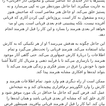
پستیژها یا آثار جدیدی که عناصر سبکی و محتوایی آثار «قربانی» را
به عاریت می­گیرند. اما جاعل موردنظر من نه کپی می­‌سازد و نه
پستیژ خلق می­‌کند. او جاعل هنر معاصر است که صاحبش هنوز
زنده و مشغول به کار است. پروژه‌­اش کپی کردن آثاری که قربانی
آفریده نیست، بلکه پیش­بینی قدم بعدی قربانی است. پس او می­
خواهد اثر بعدی هنرمند را بسازد و این کار را قبل از هنرمند انجام
دهد.
این جاعل چگونه به هدفش می‌رسد؟ او از هر تکنیکی که به کارش
بیاید استفاده می­‌کند. هنرمندِ قربانی را تحت­‌نظر می‌گیرد و تمام
اطلاعات را دربارهٔ کارش جمع‌­آوری می‌کند. حتی گاهی آثار موجود
هنرمند را بازسازی می­‌کند تا با فرآیند ذهنی و متریال کار کاملاً آشنا
شود یا خودش را غرق در بستر فکری و زندگی هنرمند می­‌کند تا
بتواند ایده­‌ها و افکاری مشابه هنرمند پیدا کند.
ممکن است از راه دیگری هم وارد شود. تمام اطلاعات هنرمند و
کارش را وارد الگوریتم نرم‌­افزاری پیچیده‌­ای کند و به نتیجه­‌اش
عمل کند. فرض کنیم که جاعل ما حداقل در یک مورد موفق شود و
کاری خلق کند که مشابه اثر بعدی قربانی باشد و همان ایده­‌ها را
بیان کند. اما کار را قبل از هنرمند قربانی بیافریند. همین­طور فرض