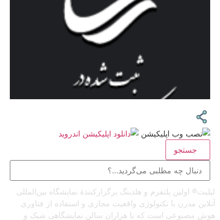
جستجو
لیلیت® اولین پلتفرم و هلدینگ برگزارکنندهٔ نمایشگاه بین‌المللی
آنلاین مدرن با تکنولوژی واقعیت مجازی و استفاده از فناوری
هوش مصنوعی است که با هزاران سالن نمایشگاهی شیک و