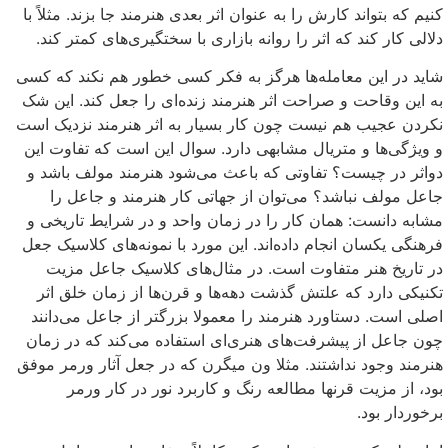
کنیم که بتواند کارش را به عنوان اثر بعدی هنرمند جا بزند. مثلاً با
دلالی کار کند که اثر را روانه بازاری با سخت­گیری­‌های کمتر کند.
شاید در این معامله­‌ها هرگز به فکر کسی خطور هم نکند که کسی
به این وقاحت و صراحت اثر هنرمند زنده‌­ای را جعل کند. این شک
نکردن عجیب هم نیست چون کار بسیار به اثر هنرمند نزدیک است
و ویژگی­‌ها و متریال مشابهی دارد. سوال این است که تفاوت این
دواثر در چیست؟ تفاوتی که باعث می­‌شود هنرمند مولف باشد و
جاعل مولف نباشد؟ می‌توان از جهاتی کار هنرمند و جاعل را
مشابه دانست: همان کار را در زمان واحد و در شرایط تاریخی و
فرهنگی یکسان انجام داده‌­اند. این مورد با نمونه­‌های کلاسیک جعل
در تاریخ هنر متفاوت است. در مثال­‌های کلاسیک جاعل مزیت
تکنیکی دارد که علتش گذشت دهه­‌ها و قرن­‌ها از زمان خلق اثر
اصلی است. دستاورد هنرمند را معمولا بزرگتر از جاعل می‌دانند
چون جاعل از پیشرفت‌­های هنری­‌ای استفاده می‌کند که در زمان
هنرمند وجود نداشتند. مثلا ون میگرن که در جعل آثار ورمر موفق
بود، از مزیت قرن­ها مطالعه رنگ و کاربرد نور در کار ورمر
برخوردار بود.