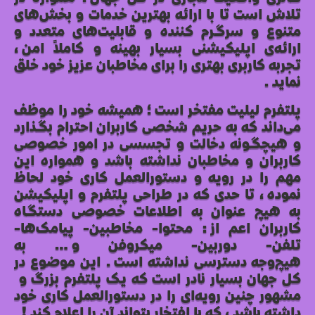
تلاش است تا با ارائه بهترین خدمات و بخش‌های
متنوع و سرگرم کننده و قابلیت‌های متعدد و
ارائه‌ی اپلیکیشنی بسیار بهینه و کاملاً امن،
تجربه کاربری بهتری را برای مخاطبان عزیز خود خلق
نماید.
پلتفرم لیلیت مفتخر است؛ همیشه خود را موظف
می‌داند که به حریم شخصی کاربران احترام بگذارد
و هیچگونه دخالت و تجسسی در امور خصوصی
کاربران و مخاطبان نداشته باشد و همواره این
مهم را در رویه و دستورالعمل کاری خود لحاظ
نموده، تا حدی که در طراحی پلتفرم و اپلیکیشن
به هیچ عنوان
به اطلاعات خصوصی دستگاه
کاربران اعم از: محتوا- مخاطبین- پیامک‌ها-
تلفن- دوربین- میکروفن و… به
هیچ‌وجه
دسترسی نداشته است. این موضوع در
کل جهان بسیار نادر است که یک پلتفرم بزرگ و
مشهور چنین رویه‌ای را در دستورالعمل کاری خود
داشته باشد، که با افتخار بتواند آن را اعلام کند!