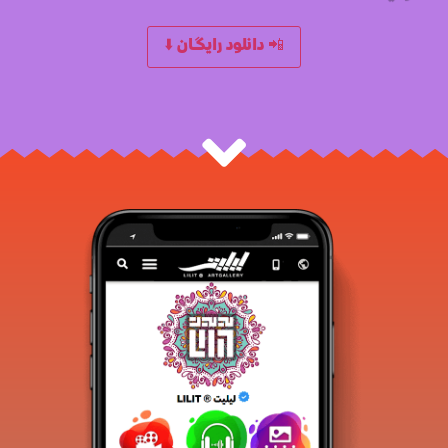
📲 دانلود رایگان ⬇️