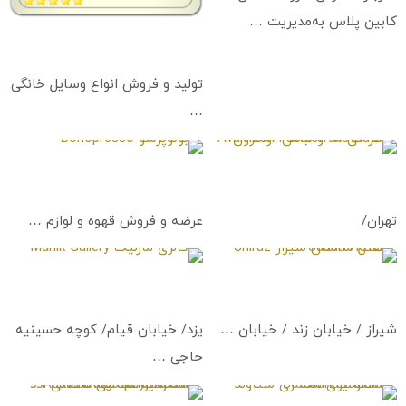
کابین پلاس به‌مدیریت …
سامسونگ
SAMSUNG
تولید و فروش انواع وسایل خانگی
…
طراحی مد و لباس آوامزون
بونوپرسو
Bonopresso
Avamzon Fashion Institute
تهران/
عرضه و فروش قهوه و لوازم …
هتل ساسان شیراز
گالری مارلیک
Marlik Gallery
Shiraz Sasan Hotel
شیراز / خیابان زند / خیابان …
یزد/ خیابان قیام/ کوچه حسینیه
حاجی …