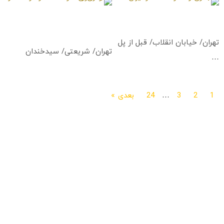
گالری و نگارخانه هنر ایران
گالری و نگارخانه هنر فرهنگسرا
Iran Art Art Gallery
ارسباران
Arasbaran Art Art Gallery
تهران/ خیابان انقلاب/ قبل از پل
تهران/ شریعتی/ سیدخندان
…
1
2
3
…
24
بعدی »