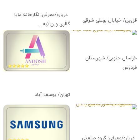
بومرنگ
Maya Gallery Vienn
Boomrang Art Academy
درباره/معرفی: نگارخانه مایا
قزوین/ خیابان بوعلی شرقی
گالری وین (به ...
آموزشگاه آزاد هنری مجد
Majd Art Academy
خراسان جنوبی/ شهرستان
فردوس
هنرکده آنوش
Honarkade Anoosh
تهران/ یوسف آباد
صنایع آسانسور کابین پلاس
Cabin Plus (Design &
Construction Elevator Cabins)
درباره/معرفی: گروه صنعتی