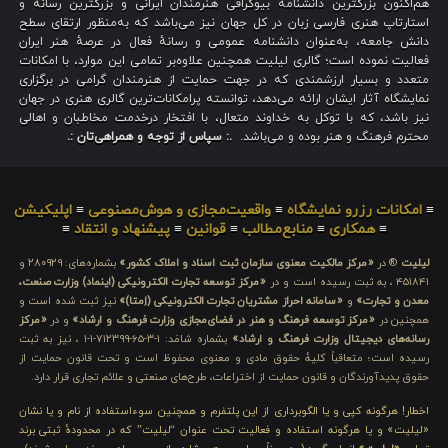
هم‌اکنون بزرگترین دانشنامه بیوگرافی هنرمندان ایرانی و بزرگترین رسانه و
استارتاپ هنری فارسی زبان در کل جهان نیز می‌باشد که به‌منظور ارتقای سطح
دانش جامعه، به‌عنوان دانشنامه عمومی و رسانهٔ فعال در عرصهٔ هنر ایران
فعالیت نموده است؛ گالری لیلیت همچنین علاوه‌بر تمامی این موارد، با امکانات
متعدد و بسیار ارزشمندی که در جهت حمایت از هنرمندان گرامی در برگزاری
نمایشگاه آثار ایشان ارائه می‌دهد، توانسته پرامکانات‌ترین گالری هنری در جهان
نیز باشد، که با توکل به خداوند متعال، با افتخار درخدمت مخاطبان و اهالی
محترم فرهنگ و هنر بوده و می‌باشد.
.: سپاس از توجه و همراهی‌تان :.
≡
امکانات رزرو نمایشگاه
≡
واقعیت‌مجازی و هوش‌مصنوعی
≡
اپلیکیشن
≡
همکاری
≡
منابع‌مطالب
≡
قوانین
≡
پیشنهاد و انتقاد
≡
لیلیت
® در
«مرکز مالکیت معنوی سازمان ثبت اسناد و املاک کشور»
بشماره‌های: ۲۸۰۹۲۹ و
۴۵۱۸۴۱ ، به ثبت رسیده است و در
«مرکز توسعه تجارت الکترونیکی (اینماد) وزارت صنعت،
معدن و تجارت»
و
«سامانه احراز مشتریان تجارت الکترونیکی (اِمتا)»
نیز ثبت شده است و
همچنین در
«مرکز توسعه فرهنگ و هنر در فضای‌مجازی وزارت فرهنگ و ارشاد»
و در
«مرکز
رسانه‌های دیجیتال وزارت فرهنگ و ارشاد»
بشماره شامَد: ۱-۳-۶۵-۷۱۲۳۹۹-۱-۱ ، نیز به ثبت
رسیده است؛ متعاقباً کلیهٔ حقوق مادی و معنوی محفوظ است و تحت قانون حمایت از
حقوق پدیدآورندگان و قانون حمایت از اختراعات، طرح‌های صنعتی و علائم تجاری قرار دارد.
اخطار! هرگونه کپی و یا الگوبرداری از این پلتفرم و همچنین سوءاستفاده از نام و یا نشان
«لیلیت» و یا هرگونه استفاده و فعالیت تحت عنوان “لیلیت” که در محدودهٔ ثبتی برند