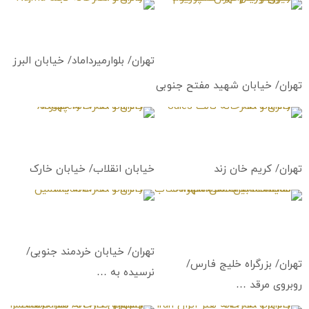
گالری و نگارخانه سمپوزیوم
گالری و نگارخانه نجما
کیوریتوریال تهران
Najma Art Gallery
Tehran Curatorial Symposium
Art Gallery
تهران/ بلوارمیرداماد/ خیابان البرز
تهران/ خیابان شهید مفتح جنوبی
گالری و نگارخانه ثالث
گالری و نگارخانه چهارده
Artgallery14 Art Gallery
Sales Art Gallery
تهران/ کریم خان زند
خیابان انقلاب/ خیابان خارک
نمایشگاه بین‌المللی شهر آفتاب
گالری و نگارخانه یاسمین
Yasamin Art Gallery
International Exhibitions
complex of Shahre Aftab
تهران/ خیابان خردمند جنوبی/
تهران/ بزرگراه خلیج فارس/
نرسیده به …
روبروی مرقد …