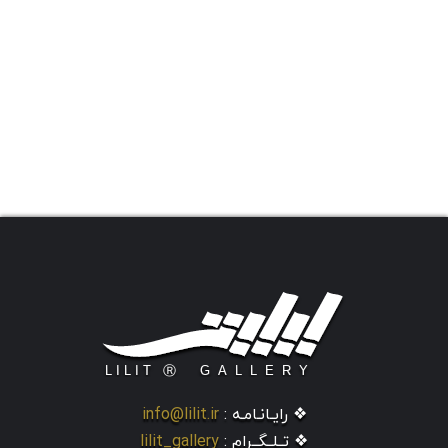
❖ رایـانـامـه :
info@lilit.ir
❖ تــلــگــرام :
lilit_gallery