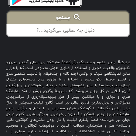
جستجو
لیلیت® اولین پلتفرم و هلدینگ برگزارکنندهٔ نمایشگاه بین‌المللی آنلاین مدرن با
تکنولوژی واقعیت مجازی و استفاده از فناوری هوش مصنوعی است که با هزاران
سالن نمایشگاهی شیک و لوکس (چنداتاقه و چندطبقه، با قابلیت شخصی‌سازی
و تغییر محیط، دکوراسیون و اشیاء) و با هزاران طرح قاب‌مجازی متنوع،
درحال‌حاضر درمقایسه با سایر پلتفرم‌های مشابه در دنیا، پیشرفته‌ترین و بزرگترین
گالری آنلاین در کل جهان می‌باشد، که باتجربهٔ برگزاری بیش از ۲۵۰ نمایشگاه
هنری و تجاری و با میانگین بیش از هزار بازدیدشبانه‌روزی از سراسرجهان،
موفق‌ترین و پربازدیدترین گالری ایرانی نیز است؛ گالری لیلیت همچنین با ابداع
کردن اولین نگارخانه با گویندگی هوش مصنوعی و با ابداع و برگزاری اولین
نمایشگاه در جهان‌های ناممکن و فانتزی؛ پیشروترین و نوآورانه‌ترین گالری در کل
جهان نیز می‌باشد؛ ضمناً پلتفرم لیلیت با دارا بودن بخش‌های گوناگون نظیر:
دانشنامه هنر و هنرمندان، مجلات آنلاین با موضوعات گوناگون و عمومی،
روزنامه آنلاین هنر، تماشاخانه و مدیاکلاب، آموزشگاه هنری مجازی و…؛