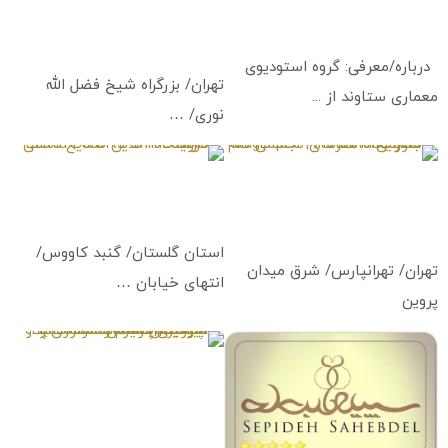
استودیوی معماری ستاوند
استودیو عکاسی صنعتی ادد
Adadstudio Commercial
Setavand Studio
Photography Studio
درباره/معرفی: گروه استودیوی
تهران/ بزرگراه شیخ فضل الله
معماری ستاوند از ...
نوری/ …
آموزشگاه هنرهای تجسمی قلم
فروشگاه آنلاین صنایع دستی
جادویی
دارنیا
Darnia | Crafts Online Store
Magic pen | Institute of Fine
Arts
استان گلستان/ گنبد کاووس/
تهران/ تهرانپارس/ شرق میدان
انتهای خیابان …
پروین
گیزمیز ¦ پلتفرم و استارتاپ و
اپلیکیشن رایگان سرگرمی و
آموزشیGIZMIZ ¦
Entertainments & Educational
Free Platform