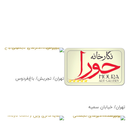
آموزشگاه هنرهای تجسمی باغ
فردوس
Baaghe Ferdos Art Academy
تهران/ تجریش/ باغ‌فردوس
نگارخانه حورا
Houra Art Gallery
تهران/ خیابان سمیه
آموزشگاه هنرهای تجسمی
مایا گالری وین