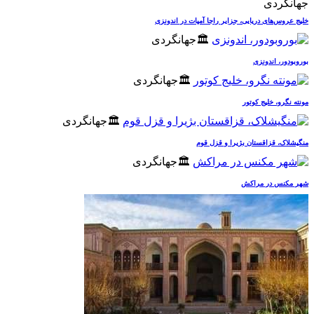
جهانگردی
خلیج عروس‌های دریایی، جزایر راجا آمپات در اندونزی
🏛️جهانگردی
بوروبودور، اندونزی
🏛️جهانگردی
مونته نگرو، خلیج کوتور
🏛️جهانگردی
منگیشلاک، قزاقستان بژیرا و قزل قوم
🏛️جهانگردی
شهر مکنس در مراکش