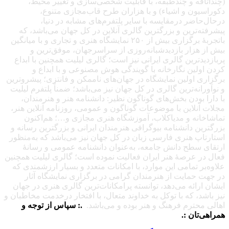
(چنداتاقه و چندطبقه، با قابلیت شخصی‌سازی و تغییر محیط،
دکوراسیون و اشیاء) و با هزاران طرح قاب‌مجازی متنوع،
درحال‌حاضر درمقایسه با سایر پلتفرم‌های مشابه در دنیا،
پیشرفته‌ترین و بزرگترین گالری آنلاین در کل جهان می‌باشد، که
باتجربهٔ برگزاری بیش از ۲۵۰ نمایشگاه هنری و تجاری و با میانگین
بیش از هزار بازدیدشبانه‌روزی از سراسرجهان، موفق‌ترین و
پربازدیدترین گالری ایرانی نیز است؛ گالری لیلیت همچنین با ابداع
کردن اولین نگارخانه با گویندگی هوش مصنوعی و با ابداع و
برگزاری اولین نمایشگاه در جهان‌های ناممکن و فانتزی؛ پیشروترین
و نوآورانه‌ترین گالری در کل جهان نیز می‌باشد؛ ضمناً پلتفرم لیلیت
با دارا بودن بخش‌های گوناگون نظیر: دانشنامه هنر و هنرمندان،
مجلات آنلاین با موضوعات گوناگون و عمومی، روزنامه آنلاین هنر،
تماشاخانه و مدیاکلاب، آموزشگاه هنری مجازی و…؛ هم‌اکنون
بزرگترین دانشنامه بیوگرافی هنرمندان ایرانی و بزرگترین رسانه و
استارتاپ هنری فارسی زبان در کل جهان نیز می‌باشد که به‌منظور
ارتقای سطح دانش جامعه، به‌عنوان دانشنامه عمومی و رسانهٔ
فعال در عرصهٔ هنر ایران فعالیت نموده است؛ گالری لیلیت همچنین
علاوه‌بر تمامی این موارد، با امکانات متعدد و بسیار ارزشمندی که
در جهت حمایت از هنرمندان گرامی در برگزاری نمایشگاه آثار
ایشان ارائه می‌دهد، توانسته پرامکانات‌ترین گالری هنری در جهان
نیز باشد، که با توکل به خداوند متعال، با افتخار درخدمت مخاطبان و
اهالی محترم فرهنگ و هنر بوده و می‌باشد.
.: سپاس از توجه و
همراهی‌تان :.