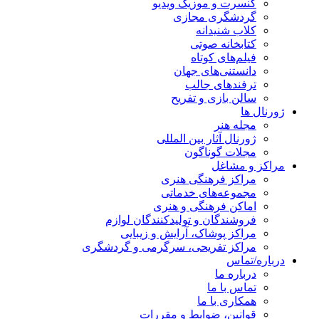
کنسرت و موزیک ویدیو
گردشگری مجازی
کلاب شنیدانه
کتابخانه صوتی
فیلم‌های کوتاه
دانستنی‌های جهان
ترفندهای جالب
سالن بازی و تفریح
ژورنال ها
مجله هنر
ژورنال آثار بین المللی
مجلات گوناگون
مراکز و مشاغل
مراکز فرهنگی هنری
مجموعه‌های خدماتی
اماکن فرهنگی و هنری
فروشندگان و تولیدکنندگان لوازم
مراکز پوشاک، آرایش و زیبایی
مراکز تفریحی، سرگرمی و گردشگری
درباره/تماس
درباره ما
تماس با ما
همکاری با ما
قوانین، ضوابط و مقررات