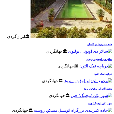
🏛️ایران‌گردی
خانه عامری‌ها در کاشان
🏛️جهانگردی
سالار دی اویونی، بولیوی
🏛️جهانگردی
دریاچه نمک التون
🏛️جهانگردی
مجمع الجزایر لوفوتن، نروژ
🏛️جهانگردی
شهر پکن (بیجینگ) چین
🏛️جهانگردی