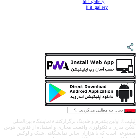
❖ تــلــگــرام :
lilit_gallery
❖اینستاگرام:
lilit_gallery
جستجو
لیلیت® اولین پلتفرم و هلدینگ برگزارکنندهٔ نمایشگاه بین‌المللی
آنلاین مدرن با تکنولوژی واقعیت مجازی و استفاده از فناوری هوش
مصنوعی است که با هزاران سالن نمایشگاهی شیک و لوکس