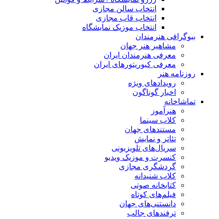
انتخاب سالن مجازی
انتخاب قاب مجازی
انتخاب موزیک نمایشگاه
بیوگرافی هنرمندان
مشاهیر هنر جهان
معرفی هنرمندان ایران
معرفی کیوریتورهای ایران
روزنامه هنر
رویدادهای ویژه
اخبار گوناگون
تماشاخانه
هنرآموز
کلاب سینما
مستندهای جهان
تئاتر و نمایش
سریال‌های تلویزیونی
کنسرت و موزیک ویدیو
گردشگری مجازی
کلاب شنیدانه
کتابخانه صوتی
فیلم‌های کوتاه
دانستنی‌های جهان
ترفندهای جالب