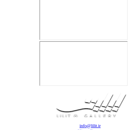
❖ رایـانـامـه :
info@lilit.ir