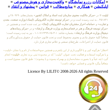
≡
امکانات رزرو نمایشگاه
≡
واقعیت‌مجازی و هوش‌مصنوعی
≡
اپلیکیشن
≡
همکاری
≡
منابع‌مطالب
≡
قوانین
≡
پیشنهاد و انتقاد
≡
لیلیت
® در
«مرکز مالکیت معنوی سازمان ثبت اسناد و املاک کشور»
بشماره‌های: ۲۸۰۹۲۹ و
۴۵۱۸۴۱ ، به ثبت رسیده است و در
«مرکز توسعه تجارت الکترونیکی (اینماد) وزارت صنعت، معدن
و تجارت»
و
«سامانه احراز مشتریان تجارت الکترونیکی (اِمتا)»
نیز ثبت شده است و همچنین در
«مرکز توسعه فرهنگ و هنر در فضای‌مجازی وزارت فرهنگ و ارشاد»
و در
«مرکز رسانه‌های
دیجیتال وزارت فرهنگ و ارشاد»
بشماره شامَد: ۱-۳-۶۵-۷۱۲۳۹۹-۱-۱ ، نیز به ثبت رسیده است؛
متعاقباً کلیهٔ حقوق مادی و معنوی محفوظ است و تحت قانون حمایت از حقوق پدیدآورندگان و
قانون حمایت از اختراعات، طرح‌های صنعتی و علائم تجاری قرار دارد.
اخطار! هرگونه کپی و یا الگوبرداری از این پلتفرم و همچنین سوءاستفاده از نام و یا نشان «لیلیت»
و یا هرگونه استفاده و فعالیت تحت عنوان “لیلیت” که در محدودهٔ ثبتی برند تجاری
«لیلیت»
انجام
گیرد (چه عیناً و یا بصورت مشابه‌سازی و بهمراه پسوند و یا پیشوند) ؛ طبق قانون ممنوع است و
متعاقباً پیگرد قانونی و قضایی خواهد داشت!
Licence By LILIT© 2008-2026 All rights Reserved