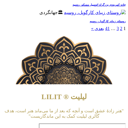
جاده کمربندی بزرگراه اتومبیل مسکو، روسیه
🏛️جهانگردی
روستای زیبای کارگوپل، روسیه
1
2
3
…
41
بعدی »
لیلیت ® LILIT
“هنر زادهٔ عشق است و آنچه که بعد از ما می‌ماند هنر است، هدف
گالری لیلیت کمک به این ماندگاریست”