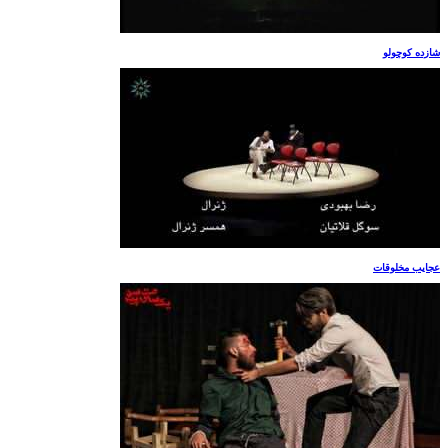
شازده کوچولو
عجایب مخلوقات