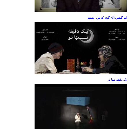
اِما گلدمن: آن گونه که من زیستم
یک دقیقه تنها تر