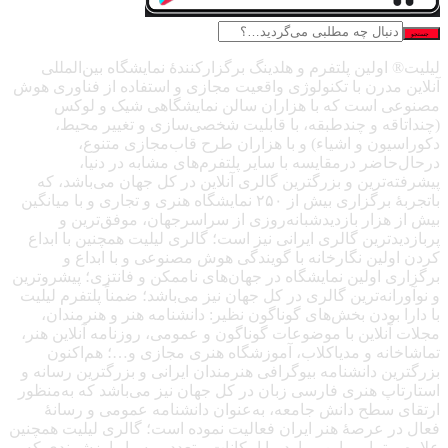
جستجو
لیلیت® اولین پلتفرم و هلدینگ برگزارکنندهٔ نمایشگاه بین‌المللی
آنلاین مدرن با تکنولوژی واقعیت مجازی و استفاده از فناوری هوش
مصنوعی است که با هزاران سالن نمایشگاهی شیک و لوکس
(چنداتاقه و چندطبقه، با قابلیت شخصی‌سازی و تغییر محیط،
دکوراسیون و اشیاء) و با هزاران طرح قاب‌مجازی متنوع،
درحال‌حاضر درمقایسه با سایر پلتفرم‌های مشابه در دنیا،
پیشرفته‌ترین و بزرگترین گالری آنلاین در کل جهان می‌باشد، که
باتجربهٔ برگزاری بیش از ۲۵۰ نمایشگاه هنری و تجاری و با میانگین
بیش از هزار بازدیدشبانه‌روزی از سراسرجهان، موفق‌ترین و
پربازدیدترین گالری ایرانی نیز است؛ گالری لیلیت همچنین با ابداع
کردن اولین نگارخانه با گویندگی هوش مصنوعی و با ابداع و
برگزاری اولین نمایشگاه در جهان‌های ناممکن و فانتزی؛ پیشروترین
و نوآورانه‌ترین گالری در کل جهان نیز می‌باشد؛ ضمناً پلتفرم لیلیت
با دارا بودن بخش‌های گوناگون نظیر: دانشنامه هنر و هنرمندان،
مجلات آنلاین با موضوعات گوناگون و عمومی، روزنامه آنلاین هنر،
تماشاخانه و مدیاکلاب، آموزشگاه هنری مجازی و…؛ هم‌اکنون
بزرگترین دانشنامه بیوگرافی هنرمندان ایرانی و بزرگترین رسانه و
استارتاپ هنری فارسی زبان در کل جهان نیز می‌باشد که به‌منظور
ارتقای سطح دانش جامعه، به‌عنوان دانشنامه عمومی و رسانهٔ
فعال در عرصهٔ هنر ایران فعالیت نموده است؛ گالری لیلیت همچنین
علاوه‌بر تمامی این موارد، با امکانات متعدد و بسیار ارزشمندی که