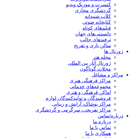
کنسرت و موزیک ویدیو
گردشگری مجازی
کلاب شنیدانه
کتابخانه صوتی
فیلم‌های کوتاه
دانستنی‌های جهان
ترفندهای جالب
سالن بازی و تفریح
ژورنال ها
مجله هنر
ژورنال آثار بین المللی
مجلات گوناگون
مراکز و مشاغل
مراکز فرهنگی هنری
مجموعه‌های خدماتی
اماکن فرهنگی و هنری
فروشندگان و تولیدکنندگان لوازم
مراکز پوشاک، آرایش و زیبایی
مراکز تفریحی، سرگرمی و گردشگری
درباره/تماس
درباره ما
تماس با ما
همکاری با ما