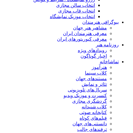
انتخاب سالن مجازی
انتخاب قاب مجازی
انتخاب موزیک نمایشگاه
بیوگرافی هنرمندان
مشاهیر هنر جهان
معرفی هنرمندان ایران
معرفی کیوریتورهای ایران
روزنامه هنر
رویدادهای ویژه
اخبار گوناگون
تماشاخانه
هنرآموز
کلاب سینما
مستندهای جهان
تئاتر و نمایش
سریال‌های تلویزیونی
کنسرت و موزیک ویدیو
گردشگری مجازی
کلاب شنیدانه
کتابخانه صوتی
فیلم‌های کوتاه
دانستنی‌های جهان
ترفندهای جالب