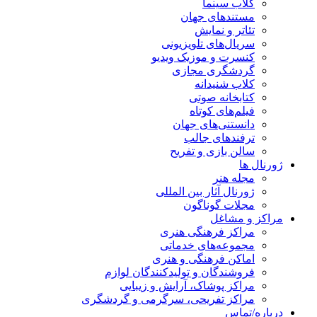
کلاب سینما
مستندهای جهان
تئاتر و نمایش
سریال‌های تلویزیونی
کنسرت و موزیک ویدیو
گردشگری مجازی
کلاب شنیدانه
کتابخانه صوتی
فیلم‌های کوتاه
دانستنی‌های جهان
ترفندهای جالب
سالن بازی و تفریح
ژورنال ها
مجله هنر
ژورنال آثار بین المللی
مجلات گوناگون
مراکز و مشاغل
مراکز فرهنگی هنری
مجموعه‌های خدماتی
اماکن فرهنگی و هنری
فروشندگان و تولیدکنندگان لوازم
مراکز پوشاک، آرایش و زیبایی
مراکز تفریحی، سرگرمی و گردشگری
درباره/تماس