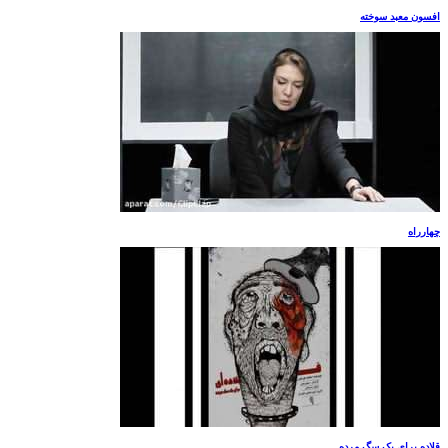
افسون معبد سوخته
چهارراه
قلاده برای یک سگ مرده