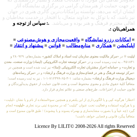
در جهت حمایت از هنرمندان گرامی در برگزاری نمایشگاه آثار
ایشان ارائه می‌دهد، توانسته پرامکانات‌ترین گالری هنری در جهان
نیز باشد، که با توکل به خداوند متعال، با افتخار درخدمت مخاطبان و
اهالی محترم فرهنگ و هنر بوده و می‌باشد.
.: سپاس از توجه و
همراهی‌تان :.
≡
امکانات رزرو نمایشگاه
≡
واقعیت‌مجازی و هوش‌مصنوعی
≡
اپلیکیشن
≡
همکاری
≡
منابع‌مطالب
≡
قوانین
≡
پیشنهاد و انتقاد
≡
لیلیت
® در
«مرکز مالکیت معنوی سازمان ثبت اسناد و املاک کشور»
بشماره‌های: ۲۸۰۹۲۹ و
۴۵۱۸۴۱ ، به ثبت رسیده است و در
«مرکز توسعه تجارت الکترونیکی (اینماد) وزارت صنعت، معدن
و تجارت»
و
«سامانه احراز مشتریان تجارت الکترونیکی (اِمتا)»
نیز ثبت شده است و همچنین در
«مرکز توسعه فرهنگ و هنر در فضای‌مجازی وزارت فرهنگ و ارشاد»
و در
«مرکز رسانه‌های
دیجیتال وزارت فرهنگ و ارشاد»
بشماره شامَد: ۱-۳-۶۵-۷۱۲۳۹۹-۱-۱ ، نیز به ثبت رسیده است؛
متعاقباً کلیهٔ حقوق مادی و معنوی محفوظ است و تحت قانون حمایت از حقوق پدیدآورندگان و
قانون حمایت از اختراعات، طرح‌های صنعتی و علائم تجاری قرار دارد.
اخطار! هرگونه کپی و یا الگوبرداری از این پلتفرم و همچنین سوءاستفاده از نام و یا نشان «لیلیت»
و یا هرگونه استفاده و فعالیت تحت عنوان “لیلیت” که در محدودهٔ ثبتی برند تجاری
«لیلیت»
انجام
گیرد (چه عیناً و یا بصورت مشابه‌سازی و بهمراه پسوند و یا پیشوند) ؛ طبق قانون ممنوع است و
متعاقباً پیگرد قانونی و قضایی خواهد داشت!
Licence By LILIT© 2008-2026 All rights Reserved