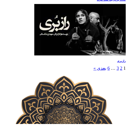
رازبری
1
2
3
…
6
بعدی »