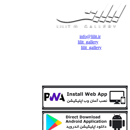
❖ رایـانـامـه :
info@lilit.ir
❖ تــلــگــرام :
lilit_gallery
❖اینستاگرام:
lilit_gallery