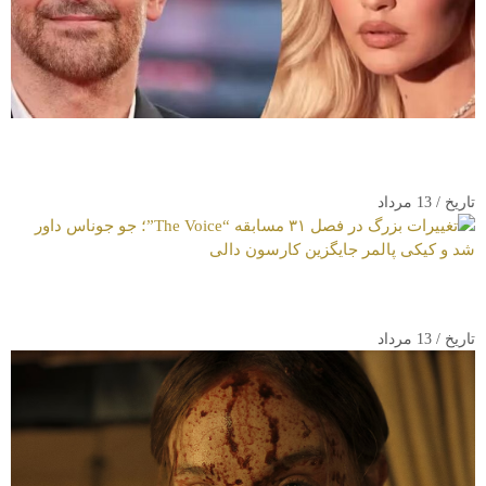
شایعات ازدواج مخفیانه جی جی حدید و بردلی کوپر با حلقه‌های
میلیونی در پاریس
تاریخ / 13 مرداد
تغییرات بزرگ در فصل ۳۱ مسابقه “The Voice”؛ جو جوناس داور شد
و کیکی پالمر جایگزین کارسون دالی
تاریخ / 13 مرداد