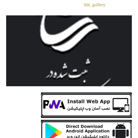
❖اینستاگرام:
lilit_gallery