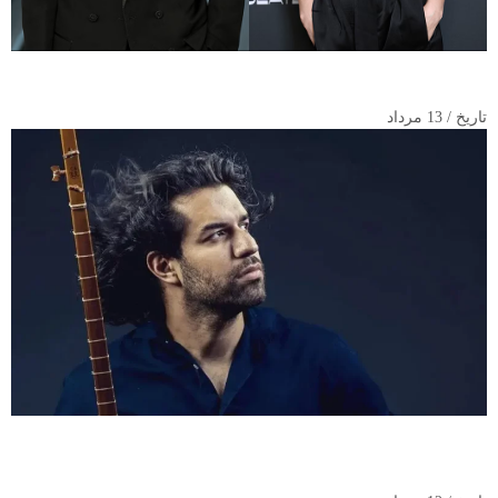
تأیید رسمی رابطه عاشقانه Role Model و داکوتا جانسون
تاریخ / 13 مرداد
عضویت سهراب پورناظری در آکادمی گرمی؛ افتخارآفرینی آهنگساز
ایرانی در عرصه جهانی