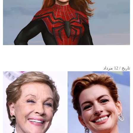
راز بزرگ فیلم «مرد عنکبوتی: روز تازه» فاش شد؛ پیوستن سیدی
سینک به دنیای مارول
تاریخ / 12 مرداد