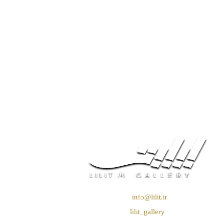
❖ رایـانـامـه :
info@lilit.ir
❖ تــلــگــرام :
lilit_gallery