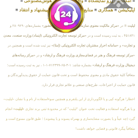
≡
امکانات رزرو نمایشگاه
≡
واقعیت‌مجازی و هوش‌مصنوعی
≡
اپلیکیشن
≡
همکاری
≡
منابع‌مطالب
≡
قوانین
≡
پیشنهاد و انتقاد
≡
لیلیت
® در
«مرکز مالکیت معنوی سازمان ثبت اسناد و املاک کشور»
بشماره‌های: ۲۸۰۹۲۹ و
۴۵۱۸۴۱ ، به ثبت رسیده است و در
«مرکز توسعه تجارت الکترونیکی (اینماد) وزارت صنعت، معدن
و تجارت»
و
«سامانه احراز مشتریان تجارت الکترونیکی (اِمتا)»
نیز ثبت شده است و همچنین در
«مرکز توسعه فرهنگ و هنر در فضای‌مجازی وزارت فرهنگ و ارشاد»
و در
«مرکز رسانه‌های
دیجیتال وزارت فرهنگ و ارشاد»
بشماره شامَد: ۱-۳-۶۵-۷۱۲۳۹۹-۱-۱ ، نیز به ثبت رسیده است؛
متعاقباً کلیهٔ حقوق مادی و معنوی محفوظ است و تحت قانون حمایت از حقوق پدیدآورندگان و
قانون حمایت از اختراعات، طرح‌های صنعتی و علائم تجاری قرار دارد.
اخطار! هرگونه کپی و یا الگوبرداری از این پلتفرم و همچنین سوءاستفاده از نام و یا نشان «لیلیت»
و یا هرگونه استفاده و فعالیت تحت عنوان “لیلیت” که در محدودهٔ ثبتی برند تجاری
«لیلیت»
انجام
گیرد (چه عیناً و یا بصورت مشابه‌سازی و بهمراه پسوند و یا پیشوند) ؛ طبق قانون ممنوع است و
متعاقباً پیگرد قانونی و قضایی خواهد داشت!