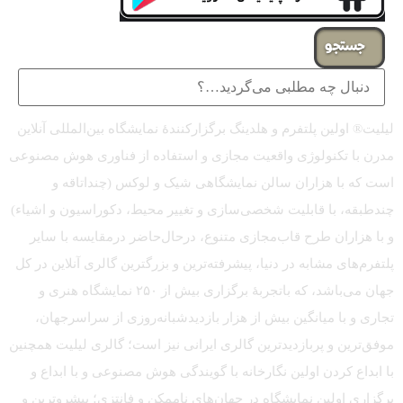
جستجو
لیلیت® اولین پلتفرم و هلدینگ برگزارکنندهٔ نمایشگاه بین‌المللی آنلاین
مدرن با تکنولوژی واقعیت مجازی و استفاده از فناوری هوش مصنوعی
است که با هزاران سالن نمایشگاهی شیک و لوکس (چنداتاقه و
چندطبقه، با قابلیت شخصی‌سازی و تغییر محیط، دکوراسیون و اشیاء)
و با هزاران طرح قاب‌مجازی متنوع، درحال‌حاضر درمقایسه با سایر
پلتفرم‌های مشابه در دنیا، پیشرفته‌ترین و بزرگترین گالری آنلاین در کل
جهان می‌باشد، که باتجربهٔ برگزاری بیش از ۲۵۰ نمایشگاه هنری و
تجاری و با میانگین بیش از هزار بازدیدشبانه‌روزی از سراسرجهان،
موفق‌ترین و پربازدیدترین گالری ایرانی نیز است؛ گالری لیلیت همچنین
با ابداع کردن اولین نگارخانه با گویندگی هوش مصنوعی و با ابداع و
برگزاری اولین نمایشگاه در جهان‌های ناممکن و فانتزی؛ پیشروترین و