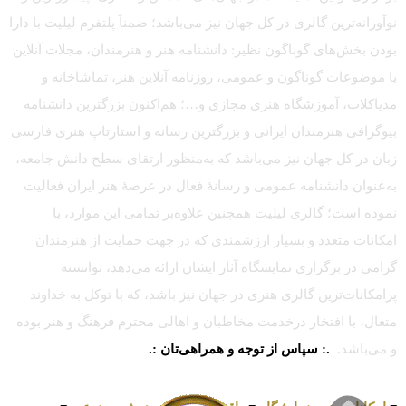
نوآورانه‌ترین گالری در کل جهان نیز می‌باشد؛ ضمناً پلتفرم لیلیت با دارا
بودن بخش‌های گوناگون نظیر: دانشنامه هنر و هنرمندان، مجلات آنلاین
با موضوعات گوناگون و عمومی، روزنامه آنلاین هنر، تماشاخانه و
مدیاکلاب، آموزشگاه هنری مجازی و…؛ هم‌اکنون بزرگترین دانشنامه
بیوگرافی هنرمندان ایرانی و بزرگترین رسانه و استارتاپ هنری فارسی
زبان در کل جهان نیز می‌باشد که به‌منظور ارتقای سطح دانش جامعه،
به‌عنوان دانشنامه عمومی و رسانهٔ فعال در عرصهٔ هنر ایران فعالیت
نموده است؛ گالری لیلیت همچنین علاوه‌بر تمامی این موارد، با
امکانات متعدد و بسیار ارزشمندی که در جهت حمایت از هنرمندان
گرامی در برگزاری نمایشگاه آثار ایشان ارائه می‌دهد، توانسته
پرامکانات‌ترین گالری هنری در جهان نیز باشد، که با توکل به خداوند
متعال، با افتخار درخدمت مخاطبان و اهالی محترم فرهنگ و هنر بوده
و می‌باشد.
.: سپاس از توجه و همراهی‌تان :.