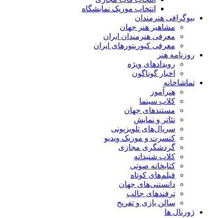
انتخاب موزیک نمایشگاه
بیوگرافی هنرمندان
مشاهیر هنر جهان
معرفی هنرمندان ایران
معرفی کیوریتورهای ایران
روزنامه هنر
رویدادهای ویژه
اخبار گوناگون
تماشاخانه
هنرآموز
کلاب سینما
مستندهای جهان
تئاتر و نمایش
سریال‌های تلویزیونی
کنسرت و موزیک ویدیو
گردشگری مجازی
کلاب شنیدانه
کتابخانه صوتی
فیلم‌های کوتاه
دانستنی‌های جهان
ترفندهای جالب
سالن بازی و تفریح
ژورنال ها