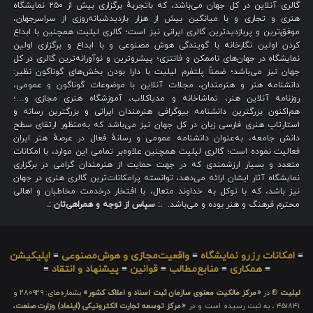
گالری آنلاین در کل جهان می‌باشد، که باتجربهٔ برگزاری بیش از ۲۵۰ نمایشگاه
هنری و تجاری و با میانگین بیش از هزار بازدیدشبانه‌روزی از سراسرجهان،
موفق‌ترین و پربازدیدترین گالری ایرانی نیز است؛ گالری لیلیت همچنین با ابداع
کردن اولین نگارخانه با گویندگی هوش مصنوعی و با ابداع و برگزاری اولین
نمایشگاه در جهان‌های ناممکن و فانتزی؛ پیشروترین و نوآورانه‌ترین گالری در کل
جهان نیز می‌باشد؛ ضمناً پلتفرم لیلیت با دارا بودن بخش‌های گوناگون نظیر:
دانشنامه هنر و هنرمندان، مجلات آنلاین با موضوعات گوناگون و عمومی،
روزنامه آنلاین هنر، تماشاخانه و مدیاکلاب، آموزشگاه هنری مجازی و…؛
هم‌اکنون بزرگترین دانشنامه بیوگرافی هنرمندان ایرانی و بزرگترین رسانه و
استارتاپ هنری فارسی زبان در کل جهان نیز می‌باشد که به‌منظور ارتقای سطح
دانش جامعه، به‌عنوان دانشنامه عمومی و رسانهٔ فعال در عرصهٔ هنر ایران
فعالیت نموده است؛ گالری لیلیت همچنین علاوه‌بر تمامی این موارد، با امکانات
متعدد و بسیار ارزشمندی که در جهت حمایت از هنرمندان گرامی در برگزاری
نمایشگاه آثار ایشان ارائه می‌دهد، توانسته پرامکانات‌ترین گالری هنری در جهان
نیز باشد، که با توکل به خداوند متعال، با افتخار درخدمت مخاطبان و اهالی
محترم فرهنگ و هنر بوده و می‌باشد.
.: سپاس از توجه و همراهی‌تان :.
≡
امکانات رزرو نمایشگاه
≡
واقعیت‌مجازی و هوش‌مصنوعی
≡
اپلیکیشن
≡
همکاری
≡
منابع‌مطالب
≡
قوانین
≡
پیشنهاد و انتقاد
≡
لیلیت
® در
«مرکز مالکیت معنوی سازمان ثبت اسناد و املاک کشور»
بشماره‌های: ۲۸۰۹۲۹ و
۴۵۱۸۴۱ ، به ثبت رسیده است و در
«مرکز توسعه تجارت الکترونیکی (اینماد) وزارت صنعت،