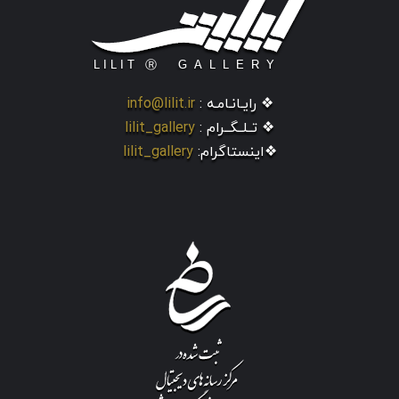
❖ رایـانـامـه :
info@lilit.ir
❖ تــلــگــرام :
lilit_gallery
❖اینستاگرام:
lilit_gallery