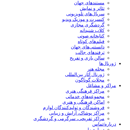
مستندهای جهان
تئاتر و نمایش
سریال‌های تلویزیونی
کنسرت و موزیک ویدیو
گردشگری مجازی
کلاب شنیدانه
کتابخانه صوتی
فیلم‌های کوتاه
دانستنی‌های جهان
ترفندهای جالب
سالن بازی و تفریح
ژورنال‌ها
مجله هنر
ژورنال آثار بین‌المللی
مجلات گوناگون
مراکز و مشاغل
مراکز فرهنگی هنری
مجموعه‌های خدماتی
اماکن فرهنگی و هنری
فروشندگان و تولیدکنندگان لوازم
مراکز پوشاک، آرایش و زیبایی
مراکز تفریحی، سرگرمی و گردشگری
درباره/تماس
درباره ما