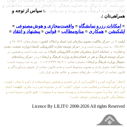
نیز باشد، که با توکل به خداوند متعال، با افتخار درخدمت مخاطبان و
اهالی محترم فرهنگ و هنر بوده و می‌باشد.
.: سپاس از توجه و
همراهی‌تان :.
≡
امکانات رزرو نمایشگاه
≡
واقعیت‌مجازی و هوش‌مصنوعی
≡
اپلیکیشن
≡
همکاری
≡
منابع‌مطالب
≡
قوانین
≡
پیشنهاد و انتقاد
≡
لیلیت
® در
«مرکز مالکیت معنوی سازمان ثبت اسناد و املاک کشور»
بشماره‌های: ۲۸۰۹۲۹ و
۴۵۱۸۴۱ ، به ثبت رسیده است و در
«مرکز توسعه تجارت الکترونیکی (اینماد) وزارت صنعت، معدن
و تجارت»
و
«سامانه احراز مشتریان تجارت الکترونیکی (اِمتا)»
نیز ثبت شده است و همچنین در
«مرکز توسعه فرهنگ و هنر در فضای‌مجازی وزارت فرهنگ و ارشاد»
و در
«مرکز رسانه‌های
دیجیتال وزارت فرهنگ و ارشاد»
بشماره شامَد: ۱-۳-۶۵-۷۱۲۳۹۹-۱-۱ ، نیز به ثبت رسیده است؛
متعاقباً کلیهٔ حقوق مادی و معنوی محفوظ است و تحت قانون حمایت از حقوق پدیدآورندگان و
قانون حمایت از اختراعات، طرح‌های صنعتی و علائم تجاری قرار دارد.
اخطار! هرگونه کپی و یا الگوبرداری از این پلتفرم و همچنین سوءاستفاده از نام و یا نشان «لیلیت»
و یا هرگونه استفاده و فعالیت تحت عنوان “لیلیت” که در محدودهٔ ثبتی برند تجاری
«لیلیت»
انجام
گیرد (چه عیناً و یا بصورت مشابه‌سازی و بهمراه پسوند و یا پیشوند) ؛ طبق قانون ممنوع است و
متعاقباً پیگرد قانونی و قضایی خواهد داشت!
Licence By LILIT© 2008-2026 All rights Reserved