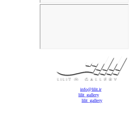
❖ رایـانـامـه :
info@lilit.ir
❖ تــلــگــرام :
lilit_gallery
❖اینستاگرام:
lilit_gallery