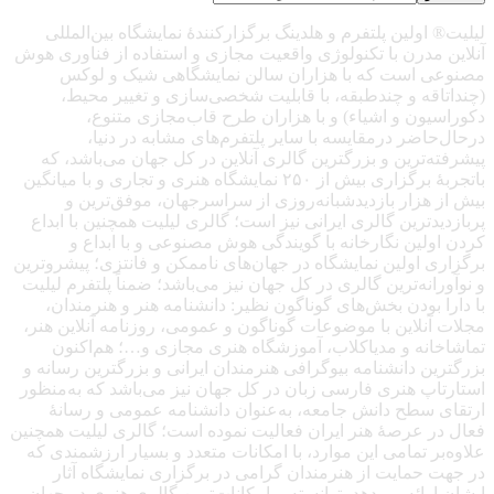
لیلیت® اولین پلتفرم و هلدینگ برگزارکنندهٔ نمایشگاه بین‌المللی
آنلاین مدرن با تکنولوژی واقعیت مجازی و استفاده از فناوری هوش
مصنوعی است که با هزاران سالن نمایشگاهی شیک و لوکس
(چنداتاقه و چندطبقه، با قابلیت شخصی‌سازی و تغییر محیط،
دکوراسیون و اشیاء) و با هزاران طرح قاب‌مجازی متنوع،
درحال‌حاضر درمقایسه با سایر پلتفرم‌های مشابه در دنیا،
پیشرفته‌ترین و بزرگترین گالری آنلاین در کل جهان می‌باشد، که
باتجربهٔ برگزاری بیش از ۲۵۰ نمایشگاه هنری و تجاری و با میانگین
بیش از هزار بازدیدشبانه‌روزی از سراسرجهان، موفق‌ترین و
پربازدیدترین گالری ایرانی نیز است؛ گالری لیلیت همچنین با ابداع
کردن اولین نگارخانه با گویندگی هوش مصنوعی و با ابداع و
برگزاری اولین نمایشگاه در جهان‌های ناممکن و فانتزی؛ پیشروترین
و نوآورانه‌ترین گالری در کل جهان نیز می‌باشد؛ ضمناً پلتفرم لیلیت
با دارا بودن بخش‌های گوناگون نظیر: دانشنامه هنر و هنرمندان،
مجلات آنلاین با موضوعات گوناگون و عمومی، روزنامه آنلاین هنر،
تماشاخانه و مدیاکلاب، آموزشگاه هنری مجازی و…؛ هم‌اکنون
بزرگترین دانشنامه بیوگرافی هنرمندان ایرانی و بزرگترین رسانه و
استارتاپ هنری فارسی زبان در کل جهان نیز می‌باشد که به‌منظور
ارتقای سطح دانش جامعه، به‌عنوان دانشنامه عمومی و رسانهٔ
فعال در عرصهٔ هنر ایران فعالیت نموده است؛ گالری لیلیت همچنین
علاوه‌بر تمامی این موارد، با امکانات متعدد و بسیار ارزشمندی که
در جهت حمایت از هنرمندان گرامی در برگزاری نمایشگاه آثار
ایشان ارائه می‌دهد، توانسته پرامکانات‌ترین گالری هنری در جهان