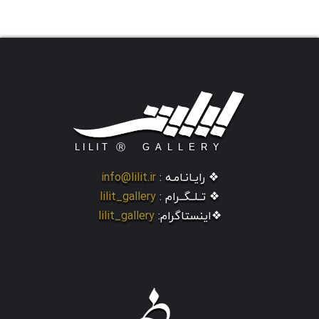
❖ رایـانـامـه :
info@lilit.ir
❖ تــلــگــرام :
lilit_gallery
❖اینستاگرام:
lilit_gallery