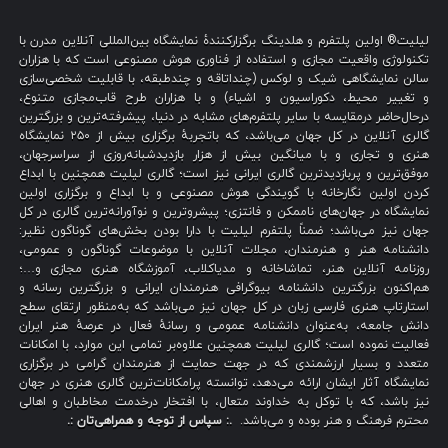
لیلیت® اولین پلتفرم و هلدینگ برگزارکنندهٔ نمایشگاه بین‌المللی آنلاین مدرن با
تکنولوژی واقعیت مجازی و استفاده از فناوری هوش مصنوعی است که با هزاران
سالن نمایشگاهی شیک و لوکس (چنداتاقه و چندطبقه، با قابلیت شخصی‌سازی
و تغییر محیط، دکوراسیون و اشیاء) و با هزاران طرح قاب‌مجازی متنوع،
درحال‌حاضر درمقایسه با سایر پلتفرم‌های مشابه در دنیا، پیشرفته‌ترین و بزرگترین
گالری آنلاین در کل جهان می‌باشد، که باتجربهٔ برگزاری بیش از ۲۵۰ نمایشگاه
هنری و تجاری و با میانگین بیش از هزار بازدیدشبانه‌روزی از سراسرجهان،
موفق‌ترین و پربازدیدترین گالری ایرانی نیز است؛ گالری لیلیت همچنین با ابداع
کردن اولین نگارخانه با گویندگی هوش مصنوعی و با ابداع و برگزاری اولین
نمایشگاه در جهان‌های ناممکن و فانتزی؛ پیشروترین و نوآورانه‌ترین گالری در کل
جهان نیز می‌باشد؛ ضمناً پلتفرم لیلیت با دارا بودن بخش‌های گوناگون نظیر:
دانشنامه هنر و هنرمندان، مجلات آنلاین با موضوعات گوناگون و عمومی،
روزنامه آنلاین هنر، تماشاخانه و مدیاکلاب، آموزشگاه هنری مجازی و…؛
هم‌اکنون بزرگترین دانشنامه بیوگرافی هنرمندان ایرانی و بزرگترین رسانه و
استارتاپ هنری فارسی زبان در کل جهان نیز می‌باشد که به‌منظور ارتقای سطح
دانش جامعه، به‌عنوان دانشنامه عمومی و رسانهٔ فعال در عرصهٔ هنر ایران
فعالیت نموده است؛ گالری لیلیت همچنین علاوه‌بر تمامی این موارد، با امکانات
متعدد و بسیار ارزشمندی که در جهت حمایت از هنرمندان گرامی در برگزاری
نمایشگاه آثار ایشان ارائه می‌دهد، توانسته پرامکانات‌ترین گالری هنری در جهان
نیز باشد، که با توکل به خداوند متعال، با افتخار درخدمت مخاطبان و اهالی
محترم فرهنگ و هنر بوده و می‌باشد.
.: سپاس از توجه و همراهی‌تان :.