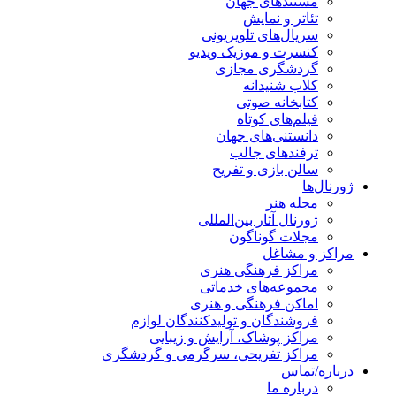
مستندهای جهان
تئاتر و نمایش
سریال‌های تلویزیونی
کنسرت و موزیک ویدیو
گردشگری مجازی
کلاب شنیدانه
کتابخانه صوتی
فیلم‌های کوتاه
دانستنی‌های جهان
ترفندهای جالب
سالن بازی و تفریح
ژورنال‌ها
مجله هنر
ژورنال آثار بین‌المللی
مجلات گوناگون
مراکز و مشاغل
مراکز فرهنگی هنری
مجموعه‌های خدماتی
اماکن فرهنگی و هنری
فروشندگان و تولیدکنندگان لوازم
مراکز پوشاک، آرایش و زیبایی
مراکز تفریحی، سرگرمی و گردشگری
درباره/تماس
درباره ما