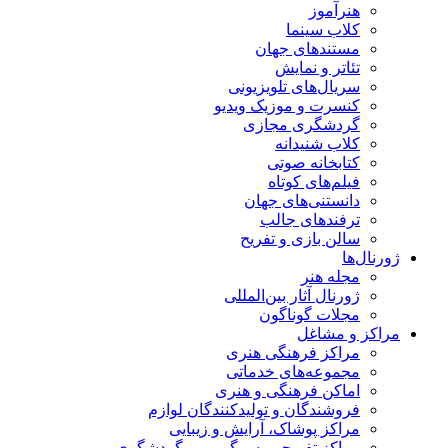
هنرآموز
کلاب سینما
مستندهای جهان
تئاتر و نمایش
سریال‌های تلویزیونی
کنسرت و موزیک ویدیو
گردشگری مجازی
کلاب شنیدانه
کتابخانه صوتی
فیلم‌های کوتاه
دانستنی‌های جهان
ترفندهای جالب
سالن بازی و تفریح
ژورنال‌ها
مجله هنر
ژورنال آثار بین‌المللی
مجلات گوناگون
مراکز و مشاغل
مراکز فرهنگی هنری
مجموعه‌های خدماتی
اماکن فرهنگی و هنری
فروشندگان و تولیدکنندگان لوازم
مراکز پوشاک، آرایش و زیبایی
مراکز تفریحی، سرگرمی و گردشگری