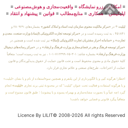
≡
امکانات رزرو نمایشگاه
≡
واقعیت‌مجازی و هوش‌مصنوعی
≡
اپلیکیشن
≡
همکاری
≡
منابع‌مطالب
≡
قوانین
≡
پیشنهاد و انتقاد
≡
لیلیت
® در
«مرکز مالکیت معنوی سازمان ثبت اسناد و املاک کشور»
بشماره‌های: ۲۸۰۹۲۹ و
۴۵۱۸۴۱ ، به ثبت رسیده است و در
«مرکز توسعه تجارت الکترونیکی (اینماد) وزارت صنعت، معدن و
تجارت»
و
«سامانه احراز مشتریان تجارت الکترونیکی (اِمتا)»
نیز ثبت شده است و همچنین در
«مرکز توسعه فرهنگ و هنر در فضای‌مجازی وزارت فرهنگ و ارشاد»
و در
«مرکز رسانه‌های دیجیتال
وزارت فرهنگ و ارشاد»
بشماره شامَد: ۱-۳-۶۵-۷۱۲۳۹۹-۱-۱ ، نیز به ثبت رسیده است؛ متعاقباً
کلیهٔ حقوق مادی و معنوی محفوظ است و تحت قانون حمایت از حقوق پدیدآورندگان و قانون
حمایت از اختراعات، طرح‌های صنعتی و علائم تجاری قرار دارد.
اخطار! هرگونه کپی و یا الگوبرداری از این پلتفرم و همچنین سوءاستفاده از نام و یا نشان «لیلیت»
و یا هرگونه استفاده و فعالیت تحت عنوان “لیلیت” که در محدودهٔ ثبتی برند تجاری
«لیلیت»
انجام
گیرد (چه عیناً و یا بصورت مشابه‌سازی و بهمراه پسوند و یا پیشوند) ؛ طبق قانون ممنوع است و
متعاقباً پیگرد قانونی و قضایی خواهد داشت!
Licence By LILIT© 2008-2026 All rights Reserved