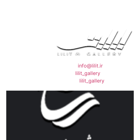
❖ رایـانـامـه :
info@lilit.ir
❖ تــلــگــرام :
lilit_gallery
❖اینستاگرام:
lilit_gallery