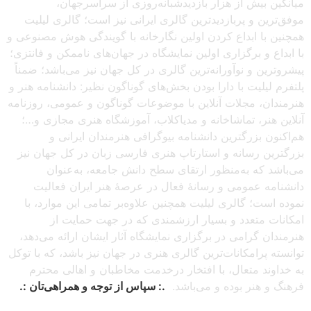
میانگین بیش از هزار بازدیدشبانه‌روزی از سراسرجهان،
موفق‌ترین و پربازدیدترین گالری ایرانی نیز است؛ گالری لیلیت
همچنین با ابداع کردن اولین نگارخانه با گویندگی هوش مصنوعی و
با ابداع و برگزاری اولین نمایشگاه در جهان‌های ناممکن و فانتزی؛
پیشروترین و نوآورانه‌ترین گالری در کل جهان نیز می‌باشد؛ ضمناً
پلتفرم لیلیت با دارا بودن بخش‌های گوناگون نظیر: دانشنامه هنر و
هنرمندان، مجلات آنلاین با موضوعات گوناگون و عمومی، روزنامه
آنلاین هنر، تماشاخانه و مدیاکلاب، آموزشگاه هنری مجازی و…؛
هم‌اکنون بزرگترین دانشنامه بیوگرافی هنرمندان ایرانی و
بزرگترین رسانه و استارتاپ هنری فارسی زبان در کل جهان نیز
می‌باشد که به‌منظور ارتقای سطح دانش جامعه، به‌عنوان
دانشنامه عمومی و رسانهٔ فعال در عرصهٔ هنر ایران فعالیت
نموده است؛ گالری لیلیت همچنین علاوه‌بر تمامی این موارد، با
امکانات متعدد و بسیار ارزشمندی که در جهت حمایت از
هنرمندان گرامی در برگزاری نمایشگاه آثار ایشان ارائه می‌دهد،
توانسته پرامکانات‌ترین گالری هنری در جهان نیز باشد، که با توکل
به خداوند متعال، با افتخار درخدمت مخاطبان و اهالی محترم
فرهنگ و هنر بوده و می‌باشد.
.: سپاس از توجه و همراهی‌تان :.