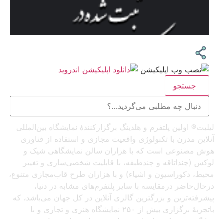
جستجو
لیلیت® اولین پلتفرم و هلدینگ برگزارکنندهٔ نمایشگاه بین‌المللی
آنلاین مدرن با تکنولوژی واقعیت مجازی و استفاده از فناوری
هوش مصنوعی است که با هزاران سالن نمایشگاهی شیک و
لوکس (چنداتاقه و چندطبقه، با قابلیت شخصی‌سازی و تغییر
محیط، دکوراسیون و اشیاء) و با هزاران طرح قاب‌مجازی متنوع،
درحال‌حاضر درمقایسه با سایر پلتفرم‌های مشابه در دنیا،
پیشرفته‌ترین و بزرگترین گالری آنلاین در کل جهان می‌باشد، که
باتجربهٔ برگزاری بیش از ۲۵۰ نمایشگاه هنری و تجاری و با