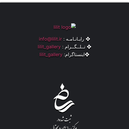
❖ رایـانـامـه :
info@lilit.ir
❖ تــلــگــرام :
lilit_gallery
❖اینستاگرام:
lilit_gallery