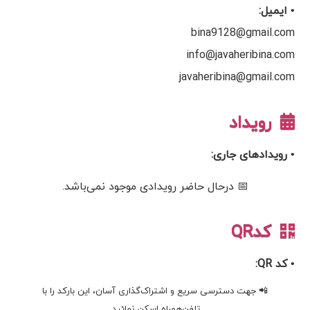
• ایمیل:
bina9128@gmail.com
info@javaheribina.com
javaheribina@gmail.com
رویداد
• رویدادهای جاری:
📅 درحال حاضر رویدادی موجود نمی‌باشد.
کدQR
• کد QR:
📲 جهت دسترسی سریع و اشتراک‌گذاری آسان، این بارکد را با
تلفن‌همراه اسکن نمائید.