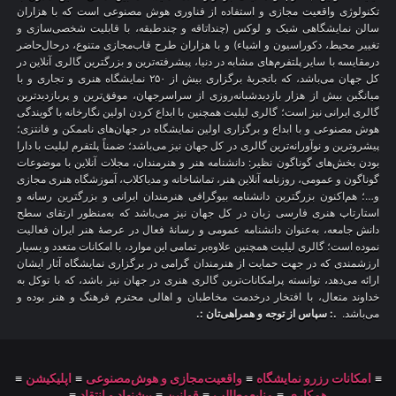
تکنولوژی واقعیت مجازی و استفاده از فناوری هوش مصنوعی است که با هزاران
سالن نمایشگاهی شیک و لوکس (چنداتاقه و چندطبقه، با قابلیت شخصی‌سازی و
تغییر محیط، دکوراسیون و اشیاء) و با هزاران طرح قاب‌مجازی متنوع، درحال‌حاضر
درمقایسه با سایر پلتفرم‌های مشابه در دنیا، پیشرفته‌ترین و بزرگترین گالری آنلاین در
کل جهان می‌باشد، که باتجربهٔ برگزاری بیش از ۲۵۰ نمایشگاه هنری و تجاری و با
میانگین بیش از هزار بازدیدشبانه‌روزی از سراسرجهان، موفق‌ترین و پربازدیدترین
گالری ایرانی نیز است؛ گالری لیلیت همچنین با ابداع کردن اولین نگارخانه با گویندگی
هوش مصنوعی و با ابداع و برگزاری اولین نمایشگاه در جهان‌های ناممکن و فانتزی؛
پیشروترین و نوآورانه‌ترین گالری در کل جهان نیز می‌باشد؛ ضمناً پلتفرم لیلیت با دارا
بودن بخش‌های گوناگون نظیر: دانشنامه هنر و هنرمندان، مجلات آنلاین با موضوعات
گوناگون و عمومی، روزنامه آنلاین هنر، تماشاخانه و مدیاکلاب، آموزشگاه هنری مجازی
و…؛ هم‌اکنون بزرگترین دانشنامه بیوگرافی هنرمندان ایرانی و بزرگترین رسانه و
استارتاپ هنری فارسی زبان در کل جهان نیز می‌باشد که به‌منظور ارتقای سطح
دانش جامعه، به‌عنوان دانشنامه عمومی و رسانهٔ فعال در عرصهٔ هنر ایران فعالیت
نموده است؛ گالری لیلیت همچنین علاوه‌بر تمامی این موارد، با امکانات متعدد و بسیار
ارزشمندی که در جهت حمایت از هنرمندان گرامی در برگزاری نمایشگاه آثار ایشان
ارائه می‌دهد، توانسته پرامکانات‌ترین گالری هنری در جهان نیز باشد، که با توکل به
خداوند متعال، با افتخار درخدمت مخاطبان و اهالی محترم فرهنگ و هنر بوده و
می‌باشد.
.: سپاس از توجه و همراهی‌تان :.
≡
امکانات رزرو نمایشگاه
≡
واقعیت‌مجازی و هوش‌مصنوعی
≡
اپلیکیشن
≡
همکاری
≡
منابع‌مطالب
≡
قوانین
≡
پیشنهاد و انتقاد
≡