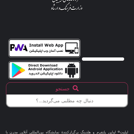
جستجو
لیلیت® اولین پلتفرم و هلدینگ برگزارکنندهٔ نمایشگاه بین‌المللی آنلاین مدرن با