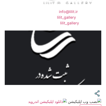
❖ رایـانـامـه :
info@lilit.ir
❖ تــلــگــرام :
lilit_gallery
❖اینستاگرام:
lilit_gallery