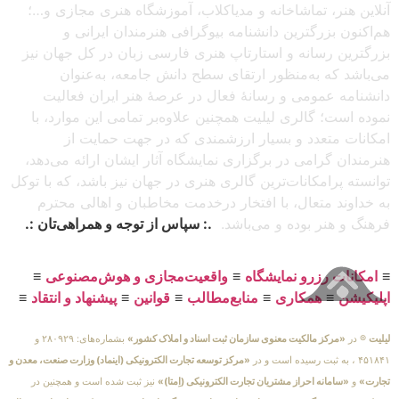
آنلاین هنر، تماشاخانه و مدیاکلاب، آموزشگاه هنری مجازی و…؛
هم‌اکنون بزرگترین دانشنامه بیوگرافی هنرمندان ایرانی و
بزرگترین رسانه و استارتاپ هنری فارسی زبان در کل جهان نیز
می‌باشد که به‌منظور ارتقای سطح دانش جامعه، به‌عنوان
دانشنامه عمومی و رسانهٔ فعال در عرصهٔ هنر ایران فعالیت
نموده است؛ گالری لیلیت همچنین علاوه‌بر تمامی این موارد، با
امکانات متعدد و بسیار ارزشمندی که در جهت حمایت از
هنرمندان گرامی در برگزاری نمایشگاه آثار ایشان ارائه می‌دهد،
توانسته پرامکانات‌ترین گالری هنری در جهان نیز باشد، که با توکل
به خداوند متعال، با افتخار درخدمت مخاطبان و اهالی محترم
فرهنگ و هنر بوده و می‌باشد.
.: سپاس از توجه و همراهی‌تان :.
≡
امکانات رزرو نمایشگاه
≡
واقعیت‌مجازی و هوش‌مصنوعی
≡
اپلیکیشن
≡
همکاری
≡
منابع‌مطالب
≡
قوانین
≡
پیشنهاد و انتقاد
≡
لیلیت
® در
«مرکز مالکیت معنوی سازمان ثبت اسناد و املاک کشور»
بشماره‌های: ۲۸۰۹۲۹ و
۴۵۱۸۴۱ ، به ثبت رسیده است و در
«مرکز توسعه تجارت الکترونیکی (اینماد) وزارت صنعت، معدن و
تجارت»
و
«سامانه احراز مشتریان تجارت الکترونیکی (اِمتا)»
نیز ثبت شده است و همچنین در