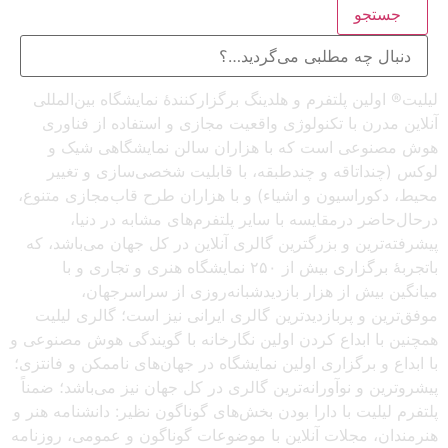
جستجو
لیلیت® اولین پلتفرم و هلدینگ برگزارکنندهٔ نمایشگاه بین‌المللی
آنلاین مدرن با تکنولوژی واقعیت مجازی و استفاده از فناوری
هوش مصنوعی است که با هزاران سالن نمایشگاهی شیک و
لوکس (چنداتاقه و چندطبقه، با قابلیت شخصی‌سازی و تغییر
محیط، دکوراسیون و اشیاء) و با هزاران طرح قاب‌مجازی متنوع،
درحال‌حاضر درمقایسه با سایر پلتفرم‌های مشابه در دنیا،
پیشرفته‌ترین و بزرگترین گالری آنلاین در کل جهان می‌باشد، که
باتجربهٔ برگزاری بیش از ۲۵۰ نمایشگاه هنری و تجاری و با
میانگین بیش از هزار بازدیدشبانه‌روزی از سراسرجهان،
موفق‌ترین و پربازدیدترین گالری ایرانی نیز است؛ گالری لیلیت
همچنین با ابداع کردن اولین نگارخانه با گویندگی هوش مصنوعی و
با ابداع و برگزاری اولین نمایشگاه در جهان‌های ناممکن و فانتزی؛
پیشروترین و نوآورانه‌ترین گالری در کل جهان نیز می‌باشد؛ ضمناً
پلتفرم لیلیت با دارا بودن بخش‌های گوناگون نظیر: دانشنامه هنر و
هنرمندان، مجلات آنلاین با موضوعات گوناگون و عمومی، روزنامه