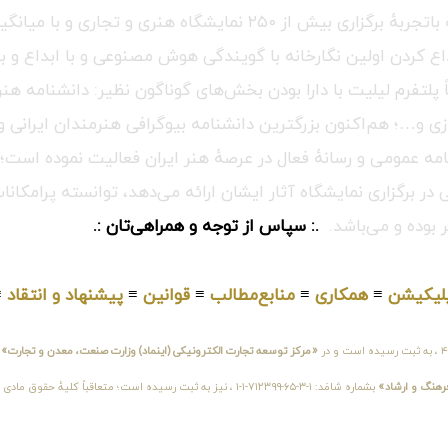
پیشرفته‌ترین و بزرگترین گالری آنلاین در کل جهان می‌باشد، که باتجربه
اع کردن اولین نگارخانه با گویندگی هوش مصنوعی و با ابداع و بر
اً پلتفرم لیلیت با دارا بودن بخش‌های گوناگون نظیر: دانشنامه 
زی و…؛ هم‌اکنون بزرگترین دانشنامه بیوگرافی هنرمندان ایرانی و
ه عمومی و رسانهٔ فعال در عرصهٔ هنر ایران فعالیت نموده است؛ گ
 برگزاری نمایشگاه آثار ایشان ارائه می‌دهد، توانسته پرامکانات
 بوده و می‌باشد.
.: سپاس از توجه و همراهی‌تان :.
لیکیشن
≡
همکاری
≡
منابع‌مطالب
≡
قوانین
≡
پیشنهاد و انتقاد
≡
«مرکز توسعه تجارت الکترونیکی (اینماد) وزارت صنعت، معدن و تجارت»
و
فرهنگ و ارشاد»
بشماره شامَد: ۱-۳-۶۵-۷۱۲۳۹۹-۱-۱ ، نیز به ثبت رسیده است؛ متع