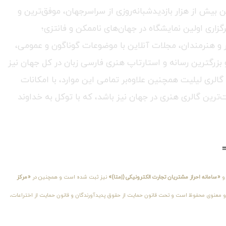
ٔ برگزاری بیش از ۲۵۰ نمایشگاه هنری و تجاری و با میانگین بیش از هزار بازدیدشبانه‌روزی از سراسرجهان، موفق‌ترین و
گزاری اولین نمایشگاه در جهان‌های ناممکن و فانتزی؛
هنر و هنرمندان، مجلات آنلاین با موضوعات گوناگون و عمومی،
 بزرگترین رسانه و استارتاپ هنری فارسی زبان در کل جهان نیز
الری لیلیت همچنین علاوه‌بر تمامی این موارد، با امکانات
‌ترین گالری هنری در جهان نیز باشد، که با توکل به خداوند
«سامانه احراز مشتریان تجارت الکترونیکی (اِمتا)»
نیز ثبت شده است و همچنین در
«مرکز
اقباً کلیهٔ حقوق مادی و معنوی محفوظ است و تحت قانون حمایت از حقوق پدیدآورندگان و قانون حمایت از اختراعات،