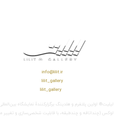
❖ رایـانـامـه :
info@lilit.ir
❖ تــلــگــرام :
lilit_gallery
❖اینستاگرام:
lilit_gallery
لیلیت® اولین پلتفرم و هلدینگ برگزارکنندهٔ نمایشگاه بین‌الم
لوکس (چنداتاقه و چندطبقه، با قابلیت شخصی‌سازی و تغییر محیط،