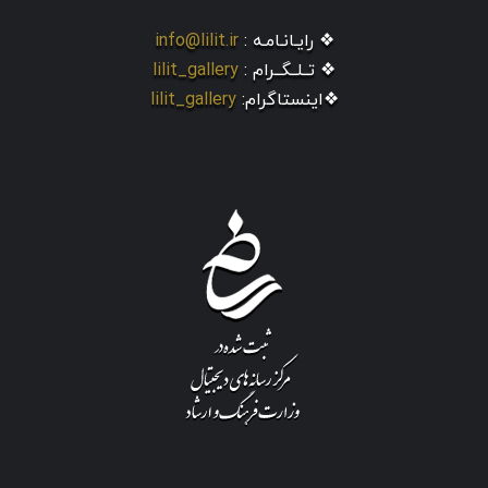
❖ رایـانـامـه :
info@lilit.ir
❖ تــلــگــرام :
lilit_gallery
❖اینستاگرام:
lilit_gallery