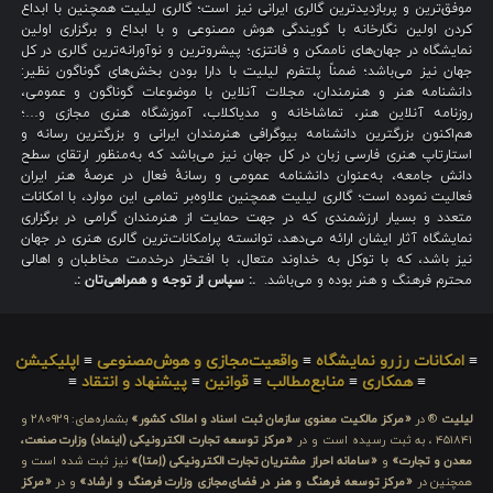
موفق‌ترین و پربازدیدترین گالری ایرانی نیز است؛ گالری لیلیت همچنین با ابداع
کردن اولین نگارخانه با گویندگی هوش مصنوعی و با ابداع و برگزاری اولین
نمایشگاه در جهان‌های ناممکن و فانتزی؛ پیشروترین و نوآورانه‌ترین گالری در کل
جهان نیز می‌باشد؛ ضمناً پلتفرم لیلیت با دارا بودن بخش‌های گوناگون نظیر:
دانشنامه هنر و هنرمندان، مجلات آنلاین با موضوعات گوناگون و عمومی،
روزنامه آنلاین هنر، تماشاخانه و مدیاکلاب، آموزشگاه هنری مجازی و…؛
هم‌اکنون بزرگترین دانشنامه بیوگرافی هنرمندان ایرانی و بزرگترین رسانه و
استارتاپ هنری فارسی زبان در کل جهان نیز می‌باشد که به‌منظور ارتقای سطح
دانش جامعه، به‌عنوان دانشنامه عمومی و رسانهٔ فعال در عرصهٔ هنر ایران
فعالیت نموده است؛ گالری لیلیت همچنین علاوه‌بر تمامی این موارد، با امکانات
متعدد و بسیار ارزشمندی که در جهت حمایت از هنرمندان گرامی در برگزاری
نمایشگاه آثار ایشان ارائه می‌دهد، توانسته پرامکانات‌ترین گالری هنری در جهان
نیز باشد، که با توکل به خداوند متعال، با افتخار درخدمت مخاطبان و اهالی
محترم فرهنگ و هنر بوده و می‌باشد.
.: سپاس از توجه و همراهی‌تان :.
≡
امکانات رزرو نمایشگاه
≡
واقعیت‌مجازی و هوش‌مصنوعی
≡
اپلیکیشن
≡
همکاری
≡
منابع‌مطالب
≡
قوانین
≡
پیشنهاد و انتقاد
≡
لیلیت
® در
«مرکز مالکیت معنوی سازمان ثبت اسناد و املاک کشور»
بشماره‌های: ۲۸۰۹۲۹ و
۴۵۱۸۴۱ ، به ثبت رسیده است و در
«مرکز توسعه تجارت الکترونیکی (اینماد) وزارت صنعت،
معدن و تجارت»
و
«سامانه احراز مشتریان تجارت الکترونیکی (اِمتا)»
نیز ثبت شده است و
همچنین در
«مرکز توسعه فرهنگ و هنر در فضای‌مجازی وزارت فرهنگ و ارشاد»
و در
«مرکز