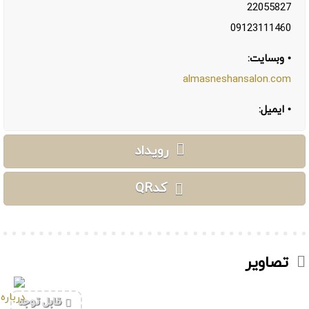
22055827
09123111460
• وبسایت:
almasneshansalon.com
• ایمیل:
رویداد
کدQR
تصاویر
‌قابل توجه