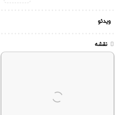
ویدئو
نقشه