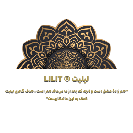
لیلیت ® LILIT
“هنر زادهٔ عشق است و آنچه که بعد از ما می‌ماند هنر است، هدف گالری لیلیت
کمک به این ماندگاریست”