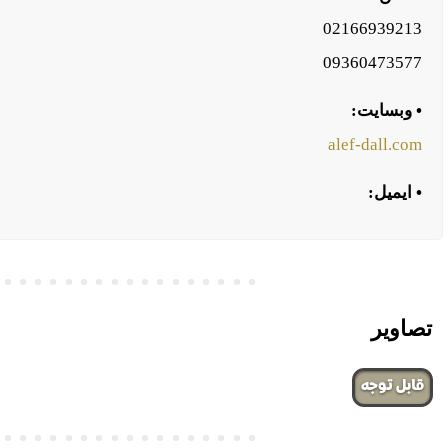
02166939213
09360473577
• وبسایت:
alef-dall.com
• ایمیل:
تصاویر
‌قابل توجه