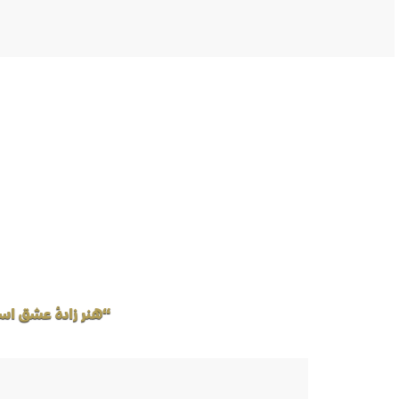
“هنر زادهٔ عشق اس