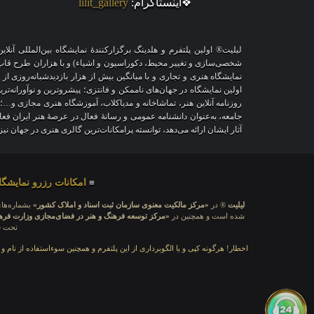
❖اینستاگرام:
lilit_gallery
لیلیت® اولین پلتفرم و هلدینگ برگزارکنندهٔ نمایشگاه بین‌المللی 
نمایشگاه هنری و تجاری و با میانگین بیش از هزار بازدیدشبانه‌روزی از
اولین نمایشگاه در جهان‌های ناممکن و فانتزی؛ پیشروترین و نوآورانه‌تر
روزنامه آنلاین هنر، تماشاخانه و مدیاکلاب، آموزشگاه هنری مجازی و…؛
جامعه، به‌عنوان دانشنامه عمومی و رسانهٔ فعال در عرصهٔ هنر ایران ف
آثار ایشان ارائه می‌دهد، توانسته پرامکانات‌ترین گالری هنری در جهان ن
≡
امکانات رزرو نمایشگا
لیلیت
® در
«مرکز مالکیت معنوی سازمان ثبت اسناد و املاک کشور»
بشماره‌های: ۲۸۰۹۲۹ و ۴۵۱۸۴۱ ، به ثبت رسی
شده است و همچنین در
«مرکز توسعه فرهنگ و هنر در فضای‌مجازی وزارت فره
تحت قا
اخطار! هرگونه کپی و یا الگوبرداری از این پلتفرم و همچنین سوءاستفاده از نام و