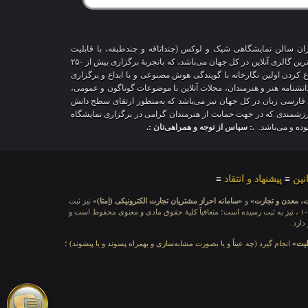
اران سالن نمایشگاهی شیک و لوکس (چنداتاقه و چندطبقه، با قابلیت
شخصی‌سازی و تغییر محیط، دکوراسیون و اشیاء) و با هزاران طرح قاب‌مجازی متنوع، درحال‌حاضر درمقایسه با سایر پلتفرم‌های مشابه در دنیا، پیشرفته‌ترین و بزرگترین گالری آنلاین در کل جهان می‌باشد، که باتجربهٔ برگزاری بیش از ۲۵۰
اع کردن اولین نگارخانه با گویندگی هوش مصنوعی و با ابداع و برگزاری
 دانشنامه هنر و هنرمندان، مجلات آنلاین با موضوعات گوناگون و عمومی،
ری فارسی زبان در کل جهان نیز می‌باشد که به‌منظور ارتقای سطح دانش
ر ارزشمندی که در جهت حمایت از هنرمندان گرامی در برگزاری نمایشگاه
بوده و می‌باشد.
.: سپاس از توجه و همراهی‌تان :.
نین
≡
پیشنهاد و انتقاد
≡
ت، معدن و تجارت»
و
«سامانه احراز مشتریان تجارت الکترونیکی (اِمتا)»
نیز ثبت
بشماره شامَد: ۱-۳-۶۵-۷۱۲۳۹۹-۱-۱ ، نیز به ثبت رسیده است؛ متعاقباً کلیهٔ حقوق مادی و معنوی محفوظ است و
دارد.
لیت»
انجام گیرد (چه عیناً و یا بصورت مشابه‌سازی و بهمراه پسوند و یا پیشوند) ؛