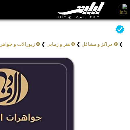
جواهرات الف دال
Jewelry Alef Daal
❯
❂ مراکز و مشاغل
❯
❂ هنر و زیبایی
❯
❂ زیورالات و جواهر