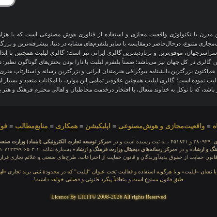
آنلاین مدرن با تکنولوژی واقعیت مجازی و استفاده از فناوری هوش مصنوعی است که با هز
 سراسرجهان، موفق‌ترین و پربازدیدترین گالری ایرانی نیز است؛ گالری لیلیت همچنین با ابد
ین گالری در کل جهان نیز می‌باشد؛ ضمناً پلتفرم لیلیت با دارا بودن بخش‌های گوناگون نظیر:
 هم‌اکنون بزرگترین دانشنامه بیوگرافی هنرمندان ایرانی و بزرگترین رسانه و استارتاپ هن
عالیت نموده است؛ گالری لیلیت همچنین علاوه‌بر تمامی این موارد، با امکانات متعدد و بسیا
یز باشد، که با توکل به خداوند متعال، با افتخار درخدمت مخاطبان و اهالی محترم فرهنگ و هنر 
ه
≡
واقعیت‌مجازی و هوش‌مصنوعی
≡
اپلیکیشن
≡
همکاری
≡
منابع‌مطالب
≡
قوا
ده است و در
«مرکز توسعه تجارت الکترونیکی (اینماد) وزارت صنع
نگ و ارشاد»
و در
«مرکز رسانه‌های دیجیتال وزارت فرهنگ و ارشاد»
نون حمایت از حقوق پدیدآورندگان و قانون حمایت از اختراعات، طرح‌های صنعتی و علائم تجاری قرار 
 یا نشان «لیلیت» و یا هرگونه استفاده و فعالیت تحت عنوان “لیلیت” که در محدودهٔ ثبتی برند تجاری
«لی
طبق قانون ممنوع است و متعاقباً پیگرد قانونی و قضایی خواهد داشت!
Licence By LILIT© 2008-2026 All rights Reserved