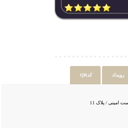
رویداد
کدQR
ت امینی / پلاک 11