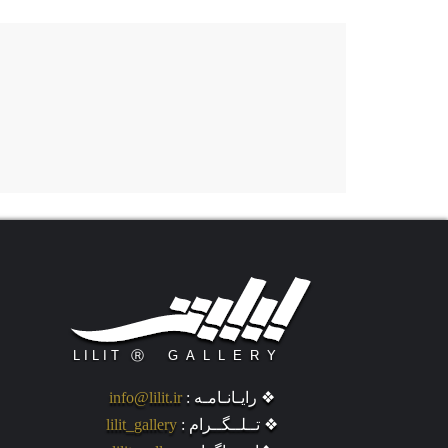
❖ رایـانـامـه :
info@lilit.ir
❖ تــلــگــرام :
lilit_gallery