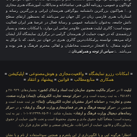
گوناگون و عمومی، روزنامه آنلاین هنر، تماشاخانه و مدیاکلاب، آموزشگاه هنری مجازی
و…؛ هم‌اکنون بزرگترین دانشنامه بیوگرافی هنرمندان ایرانی و بزرگترین رسانه و
استارتاپ هنری فارسی زبان در کل جهان نیز می‌باشد که به‌منظور ارتقای سطح
دانش جامعه، به‌عنوان دانشنامه عمومی و رسانهٔ فعال در عرصهٔ هنر ایران فعالیت
نموده است؛ گالری لیلیت همچنین علاوه‌بر تمامی این موارد، با امکانات متعدد و بسیار
ارزشمندی که در جهت حمایت از هنرمندان گرامی در برگزاری نمایشگاه آثار ایشان
ارائه می‌دهد، توانسته پرامکانات‌ترین گالری هنری در جهان نیز باشد، که با توکل به
خداوند متعال، با افتخار درخدمت مخاطبان و اهالی محترم فرهنگ و هنر بوده و
می‌باشد.
.: سپاس از توجه و همراهی‌تان :.
≡
امکانات رزرو نمایشگاه
≡
واقعیت‌مجازی و هوش‌مصنوعی
≡
اپلیکیشن
≡
همکاری
≡
منابع‌مطالب
≡
قوانین
≡
پیشنهاد و انتقاد
≡
لیلیت
® در
«مرکز مالکیت معنوی سازمان ثبت اسناد و املاک کشور»
بشماره‌های: ۲۸۰۹۲۹ و
۴۵۱۸۴۱ ، به ثبت رسیده است و در
«مرکز توسعه تجارت الکترونیکی (اینماد) وزارت صنعت،
معدن و تجارت»
و
«سامانه احراز مشتریان تجارت الکترونیکی (اِمتا)»
نیز ثبت شده است و
همچنین در
«مرکز توسعه فرهنگ و هنر در فضای‌مجازی وزارت فرهنگ و ارشاد»
و در
«مرکز
رسانه‌های دیجیتال وزارت فرهنگ و ارشاد»
بشماره شامَد: ۱-۳-۶۵-۷۱۲۳۹۹-۱-۱ ، نیز به ثبت
رسیده است؛ متعاقباً کلیهٔ حقوق مادی و معنوی محفوظ است و تحت قانون حمایت از حقوق
پدیدآورندگان و قانون حمایت از اختراعات، طرح‌های صنعتی و علائم تجاری قرار دارد.
اخطار! هرگونه کپی و یا الگوبرداری از این پلتفرم و همچنین سوءاستفاده از نام و یا نشان