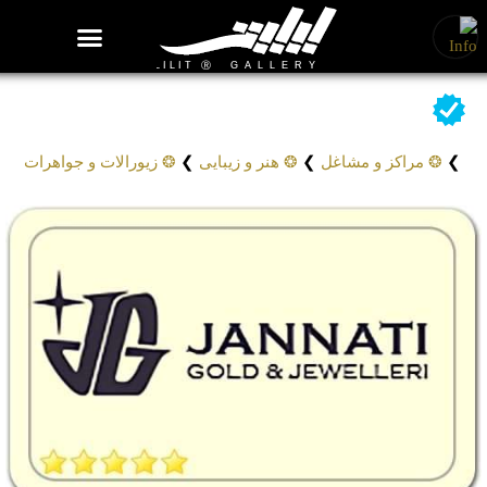
روزنامه هنر
درباره/تماس
مراکز و مشاغل
گالری و نمایشگاه
بیوگرافی هنرمندان
طلای سنتی جنتی
Janati Jewelry
❯
❂ مراکز و مشاغل
❯
❂ هنر و زیبایی
❯
❂ زیورالات و جواهرات