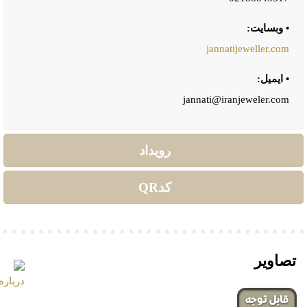
• وبسایت:
jannatijeweller.com
• ایمیل:
jannati@iranjeweler.com
رویداد
کدQR
تصاویر
‌قابل توجه