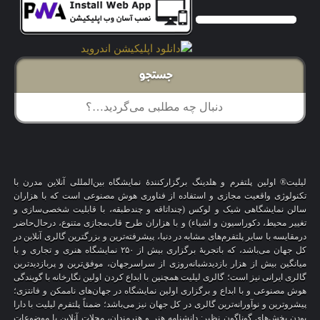
جستجو
لیلیت® اولین پلتفرم و هلدینگ برگزارکنندهٔ نمایشگاه بین‌المللی آنلاین مدرن با
تکنولوژی واقعیت مجازی و استفاده از فناوری هوش مصنوعی است که با هزاران
سالن نمایشگاهی شیک و لوکس (چنداتاقه و چندطبقه، با قابلیت شخصی‌سازی و
تغییر محیط، دکوراسیون و اشیاء) و با هزاران طرح قاب‌مجازی متنوع، درحال‌حاضر
درمقایسه با سایر پلتفرم‌های مشابه در دنیا، پیشرفته‌ترین و بزرگترین گالری آنلاین در
کل جهان می‌باشد، که باتجربهٔ برگزاری بیش از ۲۵۰ نمایشگاه هنری و تجاری و با
میانگین بیش از هزار بازدیدشبانه‌روزی از سراسرجهان، موفق‌ترین و پربازدیدترین
گالری ایرانی نیز است؛ گالری لیلیت همچنین با ابداع کردن اولین نگارخانه با گویندگی
هوش مصنوعی و با ابداع و برگزاری اولین نمایشگاه در جهان‌های ناممکن و فانتزی؛
پیشروترین و نوآورانه‌ترین گالری در کل جهان نیز می‌باشد؛ ضمناً پلتفرم لیلیت با دارا
بودن بخش‌های گوناگون نظیر: دانشنامه هنر و هنرمندان، مجلات آنلاین با موضوعات