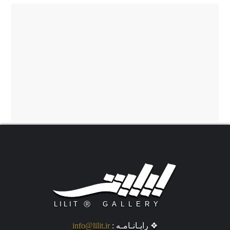
❖ رایـانـامـه :
info@lilit.ir