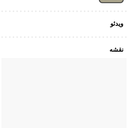
ویدئو
نقشه