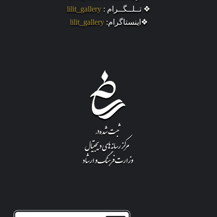
❖ تــلــگــرام :
lilit_gallery
❖اینستاگرام:
lilit_gallery