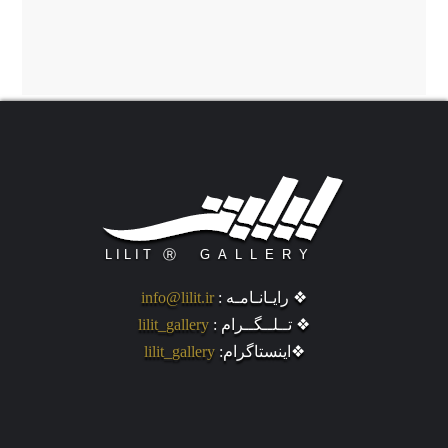
❖ رایـانـامـه :
info@lilit.ir
❖ تــلــگــرام :
lilit_gallery
❖اینستاگرام:
lilit_gallery