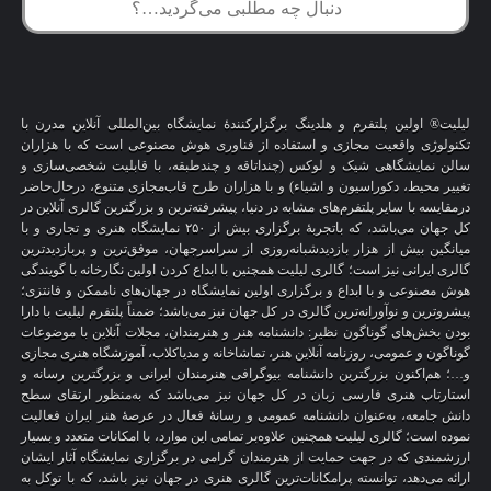
لیلیت® اولین پلتفرم و هلدینگ برگزارکنندهٔ نمایشگاه بین‌المللی آنلاین مدرن با
تکنولوژی واقعیت مجازی و استفاده از فناوری هوش مصنوعی است که با هزاران
سالن نمایشگاهی شیک و لوکس (چنداتاقه و چندطبقه، با قابلیت شخصی‌سازی و
تغییر محیط، دکوراسیون و اشیاء) و با هزاران طرح قاب‌مجازی متنوع، درحال‌حاضر
درمقایسه با سایر پلتفرم‌های مشابه در دنیا، پیشرفته‌ترین و بزرگترین گالری آنلاین در
کل جهان می‌باشد، که باتجربهٔ برگزاری بیش از ۲۵۰ نمایشگاه هنری و تجاری و با
میانگین بیش از هزار بازدیدشبانه‌روزی از سراسرجهان، موفق‌ترین و پربازدیدترین
گالری ایرانی نیز است؛ گالری لیلیت همچنین با ابداع کردن اولین نگارخانه با گویندگی
هوش مصنوعی و با ابداع و برگزاری اولین نمایشگاه در جهان‌های ناممکن و فانتزی؛
پیشروترین و نوآورانه‌ترین گالری در کل جهان نیز می‌باشد؛ ضمناً پلتفرم لیلیت با دارا
بودن بخش‌های گوناگون نظیر: دانشنامه هنر و هنرمندان، مجلات آنلاین با موضوعات
گوناگون و عمومی، روزنامه آنلاین هنر، تماشاخانه و مدیاکلاب، آموزشگاه هنری مجازی
و…؛ هم‌اکنون بزرگترین دانشنامه بیوگرافی هنرمندان ایرانی و بزرگترین رسانه و
استارتاپ هنری فارسی زبان در کل جهان نیز می‌باشد که به‌منظور ارتقای سطح
دانش جامعه، به‌عنوان دانشنامه عمومی و رسانهٔ فعال در عرصهٔ هنر ایران فعالیت
نموده است؛ گالری لیلیت همچنین علاوه‌بر تمامی این موارد، با امکانات متعدد و بسیار
ارزشمندی که در جهت حمایت از هنرمندان گرامی در برگزاری نمایشگاه آثار ایشان
ارائه می‌دهد، توانسته پرامکانات‌ترین گالری هنری در جهان نیز باشد، که با توکل به