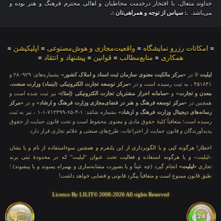
خداوند متعال، با افتخار درخدمت مخاطبان و اهالی محترم فرهنگ و هنر بوده و
می‌باشد.
.: سپاس از توجه و همراهی‌تان :.
≡
امکانات رزرو نمایشگاه
≡
واقعیت‌مجازی و هوش‌مصنوعی
≡
اپلیکیشن
≡
همکاری
≡
منابع‌مطالب
≡
قوانین
≡
پیشنهاد و انتقاد
≡
لیلیت
® در
«مرکز مالکیت معنوی سازمان ثبت اسناد و املاک کشور»
بشماره‌های: ۲۸۰۹۲۹ و
۴۵۱۸۴۱ ، به ثبت رسیده است و در
«مرکز توسعه تجارت الکترونیکی (اینماد) وزارت صنعت،
معدن و تجارت»
و
«سامانه احراز مشتریان تجارت الکترونیکی (اِمتا)»
نیز ثبت شده است و
همچنین در
«مرکز توسعه فرهنگ و هنر در فضای‌مجازی وزارت فرهنگ و ارشاد»
و در
«مرکز
رسانه‌های دیجیتال وزارت فرهنگ و ارشاد»
بشماره شامَد: ۱-۳-۶۵-۷۱۲۳۹۹-۱-۱ ، نیز به ثبت
رسیده است؛ متعاقباً کلیهٔ حقوق مادی و معنوی محفوظ است و تحت قانون حمایت از حقوق
پدیدآورندگان و قانون حمایت از اختراعات، طرح‌های صنعتی و علائم تجاری قرار دارد.
اخطار! هرگونه کپی و یا الگوبرداری از این پلتفرم و همچنین سوءاستفاده از نام و یا نشان
«لیلیت» و یا هرگونه استفاده و فعالیت تحت عنوان “لیلیت” که در محدودهٔ ثبتی برند
تجاری
«لیلیت»
انجام گیرد (چه عیناً و یا بصورت مشابه‌سازی و بهمراه پسوند و یا پیشوند) ؛
طبق قانون ممنوع است و متعاقباً پیگرد قانونی و قضایی خواهد داشت!
Licence By LILIT© 2008-2026 All rights Reserved