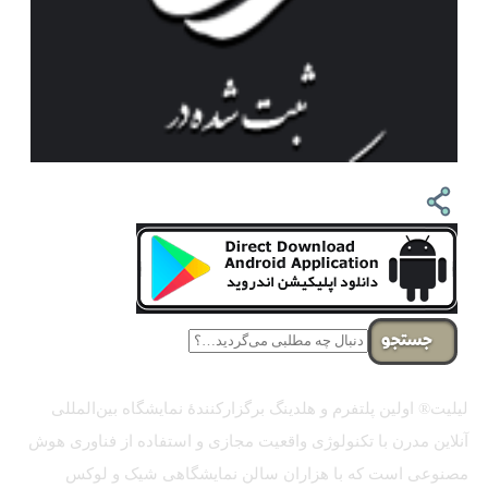
جستجو
لیلیت® اولین پلتفرم و هلدینگ برگزارکنندهٔ نمایشگاه بین‌المللی
آنلاین مدرن با تکنولوژی واقعیت مجازی و استفاده از فناوری هوش
مصنوعی است که با هزاران سالن نمایشگاهی شیک و لوکس