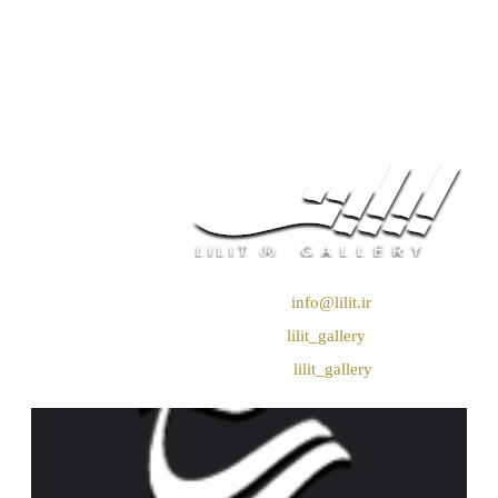
❖ رایـانـامـه :
info@lilit.ir
❖ تــلــگــرام :
lilit_gallery
❖اینستاگرام:
lilit_gallery