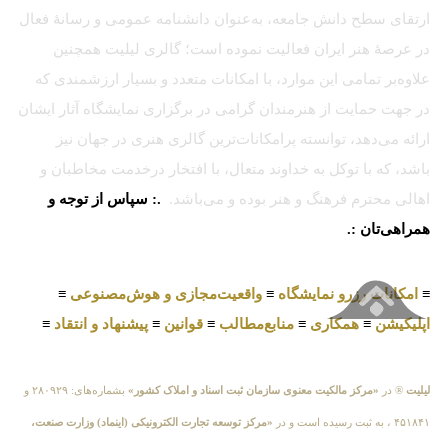
ارتقای سطح دانش جامعه، به‌عنوان دانشنامه عمومی و رسانهٔ فعال
در عرصهٔ هنر ایران فعالیت نموده است؛ گالری لیلیت همچنین
علاوه‌بر تمامی این موارد، با امکانات متعدد و بسیار ارزشمندی که
در جهت حمایت از هنرمندان گرامی در برگزاری نمایشگاه آثار ایشان
ارائه می‌دهد، توانسته پرامکانات‌ترین گالری هنری در جهان نیز
باشد، که با توکل به خداوند متعال، با افتخار درخدمت مخاطبان و
اهالی محترم فرهنگ و هنر بوده و می‌باشد.
.: سپاس از توجه و
همراهی‌تان :.
≡
امکانات رزرو نمایشگاه
≡
واقعیت‌مجازی و هوش‌مصنوعی
≡
اپلیکیشن
≡
همکاری
≡
منابع‌مطالب
≡
قوانین
≡
پیشنهاد و انتقاد
≡
لیلیت
® در
«مرکز مالکیت معنوی سازمان ثبت اسناد و املاک کشور»
بشماره‌های: ۲۸۰۹۲۹ و
۴۵۱۸۴۱ ، به ثبت رسیده است و در
«مرکز توسعه تجارت الکترونیکی (اینماد) وزارت صنعت،