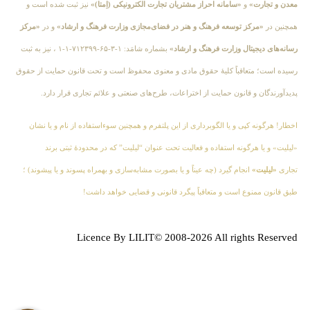
معدن و تجارت»
و
«سامانه احراز مشتریان تجارت الکترونیکی (اِمتا)»
نیز ثبت شده است و
همچنین در
«مرکز توسعه فرهنگ و هنر در فضای‌مجازی وزارت فرهنگ و ارشاد»
و در
«مرکز
رسانه‌های دیجیتال وزارت فرهنگ و ارشاد»
بشماره شامَد: ۱-۳-۶۵-۷۱۲۳۹۹-۱-۱ ، نیز به ثبت
رسیده است؛ متعاقباً کلیهٔ حقوق مادی و معنوی محفوظ است و تحت قانون حمایت از حقوق
پدیدآورندگان و قانون حمایت از اختراعات، طرح‌های صنعتی و علائم تجاری قرار دارد.
اخطار! هرگونه کپی و یا الگوبرداری از این پلتفرم و همچنین سوءاستفاده از نام و یا نشان
«لیلیت» و یا هرگونه استفاده و فعالیت تحت عنوان “لیلیت” که در محدودهٔ ثبتی برند
تجاری
«لیلیت»
انجام گیرد (چه عیناً و یا بصورت مشابه‌سازی و بهمراه پسوند و یا پیشوند) ؛
طبق قانون ممنوع است و متعاقباً پیگرد قانونی و قضایی خواهد داشت!
Licence By LILIT© 2008-2026 All rights Reserved