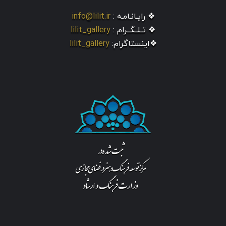
❖ رایـانـامـه :
info@lilit.ir
❖ تــلــگــرام :
lilit_gallery
❖اینستاگرام:
lilit_gallery