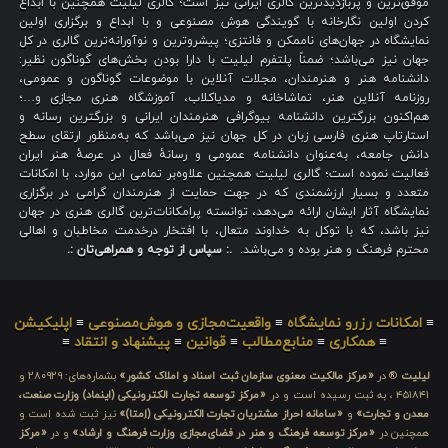
موفق‌ترین و پربازدیدترین گالری ایرانی نیز است؛ گالری لیلیت همچنین با ابداع
کردن اولین نگارخانه با گویندگی هوش مصنوعی و با ابداع و برگزاری اولین
نمایشگاه در جهان‌های ناممکن و فانتزی؛ پیشروترین و نوآورانه‌ترین گالری در کل
جهان نیز می‌باشد؛ ضمناً پلتفرم لیلیت با دارا بودن بخش‌های گوناگون نظیر:
دانشنامه هنر و هنرمندان، مجلات آنلاین با موضوعات گوناگون و عمومی،
روزنامه آنلاین هنر، تماشاخانه و مدیاکلاب، آموزشگاه هنری مجازی و…؛
هم‌اکنون بزرگترین دانشنامه بیوگرافی هنرمندان ایرانی و بزرگترین رسانه و
استارتاپ هنری فارسی زبان در کل جهان نیز می‌باشد که به‌منظور ارتقای سطح
دانش جامعه، به‌عنوان دانشنامه عمومی و رسانهٔ فعال در عرصهٔ هنر ایران
فعالیت نموده است؛ گالری لیلیت همچنین علاوه‌بر تمامی این موارد، با امکانات
متعدد و بسیار ارزشمندی که در جهت حمایت از هنرمندان گرامی در برگزاری
نمایشگاه آثار ایشان ارائه می‌دهد، توانسته پرامکانات‌ترین گالری هنری در جهان
نیز باشد، که با توکل به خداوند متعال، با افتخار درخدمت مخاطبان و اهالی
محترم فرهنگ و هنر بوده و می‌باشد.
.: سپاس از توجه و همراهی‌تان :.
≡
امکانات رزرو نمایشگاه
≡
واقعیت‌مجازی و هوش‌مصنوعی
≡
اپلیکیشن
≡
همکاری
≡
منابع‌مطالب
≡
قوانین
≡
پیشنهاد و انتقاد
≡
لیلیت
® در
«مرکز مالکیت معنوی سازمان ثبت اسناد و املاک کشور»
بشماره‌های: ۲۸۰۹۲۹ و
۴۵۱۸۴۱ ، به ثبت رسیده است و در
«مرکز توسعه تجارت الکترونیکی (اینماد) وزارت صنعت،
معدن و تجارت»
و
«سامانه احراز مشتریان تجارت الکترونیکی (اِمتا)»
نیز ثبت شده است و
همچنین در
«مرکز توسعه فرهنگ و هنر در فضای‌مجازی وزارت فرهنگ و ارشاد»
و در
«مرکز