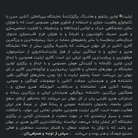
لیلیت® اولین پلتفرم و هلدینگ برگزارکنندهٔ نمایشگاه بین‌المللی آنلاین مدرن با
تکنولوژی واقعیت مجازی و استفاده از فناوری هوش مصنوعی است که با هزاران
سالن نمایشگاهی شیک و لوکس (چنداتاقه و چندطبقه، با قابلیت شخصی‌سازی
و تغییر محیط، دکوراسیون و اشیاء) و با هزاران طرح قاب‌مجازی متنوع،
درحال‌حاضر درمقایسه با سایر پلتفرم‌های مشابه در دنیا، پیشرفته‌ترین و بزرگترین
گالری آنلاین در کل جهان می‌باشد، که باتجربهٔ برگزاری بیش از ۲۵۰ نمایشگاه
هنری و تجاری و با میانگین بیش از هزار بازدیدشبانه‌روزی از سراسرجهان،
موفق‌ترین و پربازدیدترین گالری ایرانی نیز است؛ گالری لیلیت همچنین با ابداع
کردن اولین نگارخانه با گویندگی هوش مصنوعی و با ابداع و برگزاری اولین
نمایشگاه در جهان‌های ناممکن و فانتزی؛ پیشروترین و نوآورانه‌ترین گالری در کل
جهان نیز می‌باشد؛ ضمناً پلتفرم لیلیت با دارا بودن بخش‌های گوناگون نظیر:
دانشنامه هنر و هنرمندان، مجلات آنلاین با موضوعات گوناگون و عمومی،
روزنامه آنلاین هنر، تماشاخانه و مدیاکلاب، آموزشگاه هنری مجازی و…؛
هم‌اکنون بزرگترین دانشنامه بیوگرافی هنرمندان ایرانی و بزرگترین رسانه و
استارتاپ هنری فارسی زبان در کل جهان نیز می‌باشد که به‌منظور ارتقای سطح
دانش جامعه، به‌عنوان دانشنامه عمومی و رسانهٔ فعال در عرصهٔ هنر ایران
فعالیت نموده است؛ گالری لیلیت همچنین علاوه‌بر تمامی این موارد، با امکانات
متعدد و بسیار ارزشمندی که در جهت حمایت از هنرمندان گرامی در برگزاری
نمایشگاه آثار ایشان ارائه می‌دهد، توانسته پرامکانات‌ترین گالری هنری در جهان
نیز باشد، که با توکل به خداوند متعال، با افتخار درخدمت مخاطبان و اهالی
محترم فرهنگ و هنر بوده و می‌باشد.
.: سپاس از توجه و همراهی‌تان :.