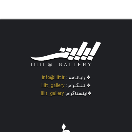
❖ رایـانـامـه :
info@lilit.ir
❖ تــلــگــرام :
lilit_gallery
❖اینستاگرام:
lilit_gallery