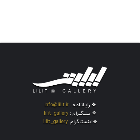
❖ رایـانـامـه :
info@lilit.ir
❖ تــلــگــرام :
lilit_gallery
❖اینستاگرام:
lilit_gallery