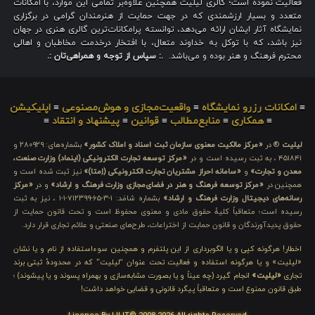
فعالیت نموده است؛ گالری لیلیت همچنین علاوه‌بر تمامی این موارد، با امکانات
متعدد و بسیار ارزشمندی که در جهت حمایت از هنرمندان گرامی در برگزاری
نمایشگاه آثار ایشان ارائه می‌دهد، توانسته پرامکانات‌ترین گالری هنری در جهان
نیز باشد، که با توکل به خداوند متعال، با افتخار درخدمت مخاطبان و اهالی
محترم فرهنگ و هنر بوده و می‌باشد.
.: سپاس از توجه و همراهی‌تان :.
≡
امکانات رزرو نمایشگاه
≡
واقعیت‌مجازی و هوش‌مصنوعی
≡
اپلیکیشن
≡
همکاری
≡
منابع‌مطالب
≡
قوانین
≡
پیشنهاد و انتقاد
≡
لیلیت
® در
«مرکز مالکیت معنوی سازمان ثبت اسناد و املاک کشور»
بشماره‌های: ۲۸۰۹۲۹ و
۴۵۱۸۴۱ ، به ثبت رسیده است و در
«مرکز توسعه تجارت الکترونیکی (اینماد) وزارت صنعت،
معدن و تجارت»
و
«سامانه احراز مشتریان تجارت الکترونیکی (اِمتا)»
نیز ثبت شده است و
همچنین در
«مرکز توسعه فرهنگ و هنر در فضای‌مجازی وزارت فرهنگ و ارشاد»
و در
«مرکز
رسانه‌های دیجیتال وزارت فرهنگ و ارشاد»
بشماره شامَد: ۱-۳-۶۵-۷۱۲۳۹۹-۱-۱ ، نیز به ثبت
رسیده است؛ متعاقباً کلیهٔ حقوق مادی و معنوی محفوظ است و تحت قانون حمایت از
حقوق پدیدآورندگان و قانون حمایت از اختراعات، طرح‌های صنعتی و علائم تجاری قرار دارد.
اخطار! هرگونه کپی و یا الگوبرداری از این پلتفرم و همچنین سوءاستفاده از نام و یا نشان
«لیلیت» و یا هرگونه استفاده و فعالیت تحت عنوان “لیلیت” که در محدودهٔ ثبتی برند
تجاری
«لیلیت»
انجام گیرد (چه عیناً و یا بصورت مشابه‌سازی و بهمراه پسوند و یا پیشوند) ؛
طبق قانون ممنوع است و متعاقباً پیگرد قانونی و قضایی خواهد داشت!