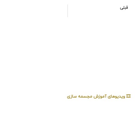
قبلی
آموزش طراحی و ساخت مجسمه ربات جراح با آهن‌های بازیافتی
🎞️ ویدیوهای آموزش مجسمه سازی