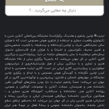
جستجو
لیلیت® اولین پلتفرم و هلدینگ برگزارکنندهٔ نمایشگاه بین‌المللی آنلاین مدرن با
تکنولوژی واقعیت مجازی و استفاده از فناوری هوش مصنوعی است که با هزاران
سالن نمایشگاهی شیک و لوکس (چنداتاقه و چندطبقه، با قابلیت شخصی‌سازی
و تغییر محیط، دکوراسیون و اشیاء) و با هزاران طرح قاب‌مجازی متنوع،
درحال‌حاضر درمقایسه با سایر پلتفرم‌های مشابه در دنیا، پیشرفته‌ترین و بزرگترین
گالری آنلاین در کل جهان می‌باشد، که باتجربهٔ برگزاری بیش از ۲۵۰ نمایشگاه
هنری و تجاری و با میانگین بیش از هزار بازدیدشبانه‌روزی از سراسرجهان،
موفق‌ترین و پربازدیدترین گالری ایرانی نیز است؛ گالری لیلیت همچنین با ابداع
کردن اولین نگارخانه با گویندگی هوش مصنوعی و با ابداع و برگزاری اولین
نمایشگاه در جهان‌های ناممکن و فانتزی؛ پیشروترین و نوآورانه‌ترین گالری در کل
جهان نیز می‌باشد؛ ضمناً پلتفرم لیلیت با دارا بودن بخش‌های گوناگون نظیر:
دانشنامه هنر و هنرمندان، مجلات آنلاین با موضوعات گوناگون و عمومی،
روزنامه آنلاین هنر، تماشاخانه و مدیاکلاب، آموزشگاه هنری مجازی و…؛
هم‌اکنون بزرگترین دانشنامه بیوگرافی هنرمندان ایرانی و بزرگترین رسانه و
استارتاپ هنری فارسی زبان در کل جهان نیز می‌باشد که به‌منظور ارتقای سطح
دانش جامعه، به‌عنوان دانشنامه عمومی و رسانهٔ فعال در عرصهٔ هنر ایران