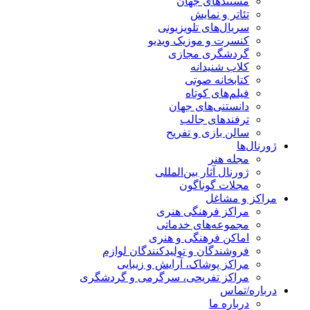
مستندهای جهان
تئاتر و نمایش
سریال‌های تلویزیونی
کنسرت و موزیک ویدیو
گردشگری مجازی
کلاب شنیدانه
کتابخانه صوتی
فیلم‌های کوتاه
دانستنی‌های جهان
ترفندهای جالب
سالن بازی و تفریح
ژورنال‌ها
مجله هنر
ژورنال آثار بین‌المللی
مجلات گوناگون
مراکز و مشاغل
مراکز فرهنگی هنری
مجموعه‌های خدماتی
اماکن فرهنگی و هنری
فروشندگان و تولیدکنندگان لوازم
مراکز پوشاک، آرایش و زیبایی
مراکز تفریحی، سرگرمی و گردشگری
درباره/تماس
درباره ما