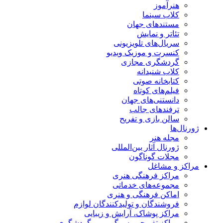
هنرآموز
کلاب سینما
مستندهای جهان
تئاتر و نمایش
سریال‌های تلویزیونی
کنسرت و موزیک ویدیو
گردشگری مجازی
کلاب شنیدانه
کتابخانه صوتی
فیلم‌های کوتاه
دانستنی‌های جهان
ترفندهای جالب
سالن بازی و تفریح
ژورنال‌ها
مجله هنر
ژورنال آثار بین‌المللی
مجلات گوناگون
مراکز و مشاغل
مراکز فرهنگی هنری
مجموعه‌های خدماتی
اماکن فرهنگی و هنری
فروشندگان و تولیدکنندگان لوازم
مراکز پوشاک، آرایش و زیبایی
مراکز تفریحی، سرگرمی و گردشگری