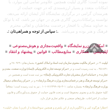
نموده است؛ گالری لیلیت همچنین علاوه‌بر تمامی این موارد، با
امکانات متعدد و بسیار ارزشمندی که در جهت حمایت از
هنرمندان گرامی در برگزاری نمایشگاه آثار ایشان ارائه می‌دهد،
توانسته پرامکانات‌ترین گالری هنری در جهان نیز باشد، که با توکل
به خداوند متعال، با افتخار درخدمت مخاطبان و اهالی محترم
فرهنگ و هنر بوده و می‌باشد.
.: سپاس از توجه و همراهی‌تان :.
≡
امکانات رزرو نمایشگاه
≡
واقعیت‌مجازی و هوش‌مصنوعی
≡
اپلیکیشن
≡
همکاری
≡
منابع‌مطالب
≡
قوانین
≡
پیشنهاد و انتقاد
≡
لیلیت
® در
«مرکز مالکیت معنوی سازمان ثبت اسناد و املاک کشور»
بشماره‌های: ۲۸۰۹۲۹ و
۴۵۱۸۴۱ ، به ثبت رسیده است و در
«مرکز توسعه تجارت الکترونیکی (اینماد) وزارت صنعت، معدن و
تجارت»
و
«سامانه احراز مشتریان تجارت الکترونیکی (اِمتا)»
نیز ثبت شده است و همچنین در
«مرکز توسعه فرهنگ و هنر در فضای‌مجازی وزارت فرهنگ و ارشاد»
و در
«مرکز رسانه‌های دیجیتال
وزارت فرهنگ و ارشاد»
بشماره شامَد: ۱-۳-۶۵-۷۱۲۳۹۹-۱-۱ ، نیز به ثبت رسیده است؛ متعاقباً
کلیهٔ حقوق مادی و معنوی محفوظ است و تحت قانون حمایت از حقوق پدیدآورندگان و قانون
حمایت از اختراعات، طرح‌های صنعتی و علائم تجاری قرار دارد.
اخطار! هرگونه کپی و یا الگوبرداری از این پلتفرم و همچنین سوءاستفاده از نام و یا نشان «لیلیت»