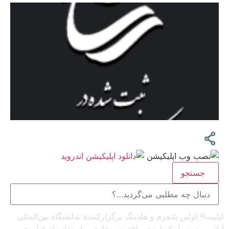
جستجو
لیلیت® اولین پلتفرم و هلدینگ برگزارکنندهٔ نمایشگاه بین‌المللی
آنلاین مدرن با تکنولوژی واقعیت مجازی و استفاده از فناوری