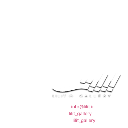
❖ رایـانـامـه :
info@lilit.ir
❖ تــلــگــرام :
lilit_gallery
❖اینستاگرام:
lilit_gallery