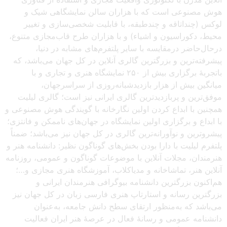
هوش مصنوعی است که با هزاران سالن نمایشگاهی شیک و
لوکس (چنداتاقه و چندطبقه، با قابلیت شخصی‌سازی و تغییر
محیط، دکوراسیون و اشیاء) و با هزاران طرح قاب‌مجازی متنوع،
درحال‌حاضر درمقایسه با سایر پلتفرم‌های مشابه در دنیا،
پیشرفته‌ترین و بزرگترین گالری آنلاین در کل جهان می‌باشد، که
باتجربهٔ برگزاری بیش از ۲۵۰ نمایشگاه هنری و تجاری و با
میانگین بیش از هزار بازدیدشبانه‌روزی از سراسرجهان،
موفق‌ترین و پربازدیدترین گالری ایرانی نیز است؛ گالری لیلیت
همچنین با ابداع کردن اولین نگارخانه با گویندگی هوش مصنوعی و
با ابداع و برگزاری اولین نمایشگاه در جهان‌های ناممکن و فانتزی؛
پیشروترین و نوآورانه‌ترین گالری در کل جهان نیز می‌باشد؛ ضمناً
پلتفرم لیلیت با دارا بودن بخش‌های گوناگون نظیر: دانشنامه هنر و
هنرمندان، مجلات آنلاین با موضوعات گوناگون و عمومی، روزنامه
آنلاین هنر، تماشاخانه و مدیاکلاب، آموزشگاه هنری مجازی و…؛
هم‌اکنون بزرگترین دانشنامه بیوگرافی هنرمندان ایرانی و
بزرگترین رسانه و استارتاپ هنری فارسی زبان در کل جهان نیز
می‌باشد که به‌منظور ارتقای سطح دانش جامعه، به‌عنوان
دانشنامه عمومی و رسانهٔ فعال در عرصهٔ هنر ایران فعالیت