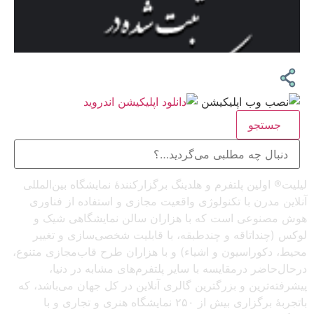
جستجو
لیلیت® اولین پلتفرم و هلدینگ برگزارکنندهٔ نمایشگاه بین‌المللی
آنلاین مدرن با تکنولوژی واقعیت مجازی و استفاده از فناوری
هوش مصنوعی است که با هزاران سالن نمایشگاهی شیک و
لوکس (چنداتاقه و چندطبقه، با قابلیت شخصی‌سازی و تغییر
محیط، دکوراسیون و اشیاء) و با هزاران طرح قاب‌مجازی متنوع،
درحال‌حاضر درمقایسه با سایر پلتفرم‌های مشابه در دنیا،
پیشرفته‌ترین و بزرگترین گالری آنلاین در کل جهان می‌باشد، که
باتجربهٔ برگزاری بیش از ۲۵۰ نمایشگاه هنری و تجاری و با