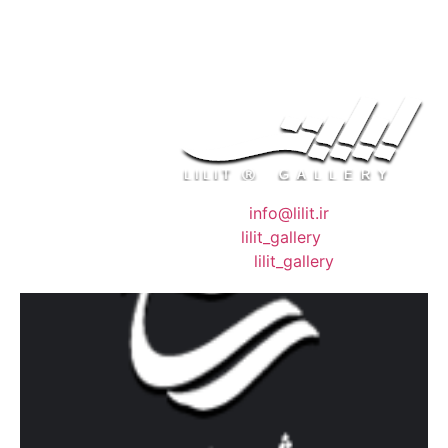
❖ رایـانـامـه :
info@lilit.ir
❖ تــلــگــرام :
lilit_gallery
❖اینستاگرام:
lilit_gallery