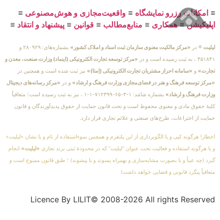
≡
امکانات رزرو نمایشگاه
≡
واقعیت‌مجازی و هوش‌مصنوعی
≡
اپلیکیشن
≡
همکاری
≡
منابع‌مطالب
≡
قوانین
≡
پیشنهاد و انتقاد
≡
لیلیت
® در
«مرکز مالکیت معنوی سازمان ثبت اسناد و املاک کشور»
بشماره‌های: ۲۸۰۹۲۹ و
۴۵۱۸۴۱ ، به ثبت رسیده است و در
«مرکز توسعه تجارت الکترونیکی (اینماد) وزارت صنعت، معدن و
تجارت»
و
«سامانه احراز مشتریان تجارت الکترونیکی (اِمتا)»
نیز ثبت شده است و همچنین در
«مرکز توسعه فرهنگ و هنر در فضای‌مجازی وزارت فرهنگ و ارشاد»
و در
«مرکز رسانه‌های دیجیتال
وزارت فرهنگ و ارشاد»
بشماره شامَد: ۱-۳-۶۵-۷۱۲۳۹۹-۱-۱ ، نیز به ثبت رسیده است؛ متعاقباً
کلیهٔ حقوق مادی و معنوی محفوظ است و تحت قانون حمایت از حقوق پدیدآورندگان و قانون
حمایت از اختراعات، طرح‌های صنعتی و علائم تجاری قرار دارد.
اخطار! هرگونه کپی و یا الگوبرداری از این پلتفرم و همچنین سوءاستفاده از نام و یا نشان «لیلیت»
و یا هرگونه استفاده و فعالیت تحت عنوان “لیلیت” که در محدودهٔ ثبتی برند تجاری
«لیلیت»
انجام
گیرد (چه عیناً و یا بصورت مشابه‌سازی و بهمراه پسوند و یا پیشوند) ؛ طبق قانون ممنوع است و
متعاقباً پیگرد قانونی و قضایی خواهد داشت!
Licence By LILIT© 2008-2026 All rights Reserved