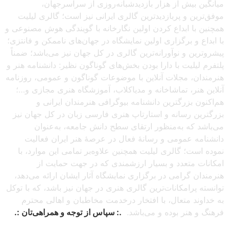
میانگین بیش از هزار بازدیدشبانه‌روزی از سراسرجهان،
موفق‌ترین و پربازدیدترین گالری ایرانی نیز است؛ گالری لیلیت
همچنین با ابداع کردن اولین نگارخانه با گویندگی هوش مصنوعی و
با ابداع و برگزاری اولین نمایشگاه در جهان‌های ناممکن و فانتزی؛
پیشروترین و نوآورانه‌ترین گالری در کل جهان نیز می‌باشد؛ ضمناً
پلتفرم لیلیت با دارا بودن بخش‌های گوناگون نظیر: دانشنامه هنر و
هنرمندان، مجلات آنلاین با موضوعات گوناگون و عمومی، روزنامه
آنلاین هنر، تماشاخانه و مدیاکلاب، آموزشگاه هنری مجازی و…؛
هم‌اکنون بزرگترین دانشنامه بیوگرافی هنرمندان ایرانی و
بزرگترین رسانه و استارتاپ هنری فارسی زبان در کل جهان نیز
می‌باشد که به‌منظور ارتقای سطح دانش جامعه، به‌عنوان
دانشنامه عمومی و رسانهٔ فعال در عرصهٔ هنر ایران فعالیت
نموده است؛ گالری لیلیت همچنین علاوه‌بر تمامی این موارد، با
امکانات متعدد و بسیار ارزشمندی که در جهت حمایت از
هنرمندان گرامی در برگزاری نمایشگاه آثار ایشان ارائه می‌دهد،
توانسته پرامکانات‌ترین گالری هنری در جهان نیز باشد، که با توکل
به خداوند متعال، با افتخار درخدمت مخاطبان و اهالی محترم
فرهنگ و هنر بوده و می‌باشد.
.: سپاس از توجه و همراهی‌تان :.