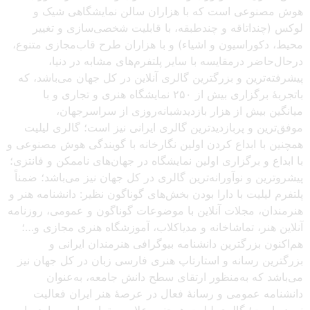
هوش مصنوعی است که با هزاران سالن نمایشگاهی شیک و
لوکس (چنداتاقه و چندطبقه، با قابلیت شخصی‌سازی و تغییر
محیط، دکوراسیون و اشیاء) و با هزاران طرح قاب‌مجازی متنوع،
درحال‌حاضر درمقایسه با سایر پلتفرم‌های مشابه در دنیا،
پیشرفته‌ترین و بزرگترین گالری آنلاین در کل جهان می‌باشد، که
باتجربهٔ برگزاری بیش از ۲۵۰ نمایشگاه هنری و تجاری و با
میانگین بیش از هزار بازدیدشبانه‌روزی از سراسرجهان،
موفق‌ترین و پربازدیدترین گالری ایرانی نیز است؛ گالری لیلیت
همچنین با ابداع کردن اولین نگارخانه با گویندگی هوش مصنوعی و
با ابداع و برگزاری اولین نمایشگاه در جهان‌های ناممکن و فانتزی؛
پیشروترین و نوآورانه‌ترین گالری در کل جهان نیز می‌باشد؛ ضمناً
پلتفرم لیلیت با دارا بودن بخش‌های گوناگون نظیر: دانشنامه هنر و
هنرمندان، مجلات آنلاین با موضوعات گوناگون و عمومی، روزنامه
آنلاین هنر، تماشاخانه و مدیاکلاب، آموزشگاه هنری مجازی و…؛
هم‌اکنون بزرگترین دانشنامه بیوگرافی هنرمندان ایرانی و
بزرگترین رسانه و استارتاپ هنری فارسی زبان در کل جهان نیز
می‌باشد که به‌منظور ارتقای سطح دانش جامعه، به‌عنوان
دانشنامه عمومی و رسانهٔ فعال در عرصهٔ هنر ایران فعالیت