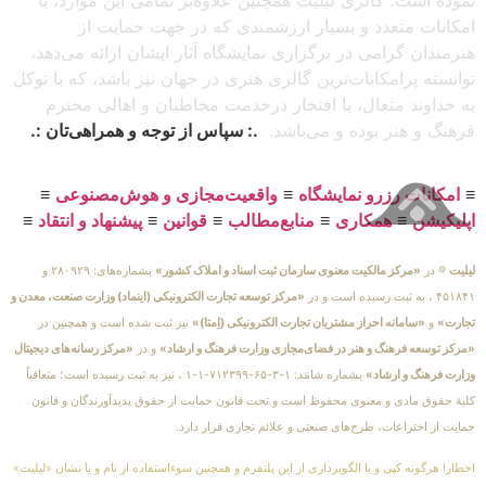
نموده است؛ گالری لیلیت همچنین علاوه‌بر تمامی این موارد، با
امکانات متعدد و بسیار ارزشمندی که در جهت حمایت از
هنرمندان گرامی در برگزاری نمایشگاه آثار ایشان ارائه می‌دهد،
توانسته پرامکانات‌ترین گالری هنری در جهان نیز باشد، که با توکل
به خداوند متعال، با افتخار درخدمت مخاطبان و اهالی محترم
فرهنگ و هنر بوده و می‌باشد.
.: سپاس از توجه و همراهی‌تان :.
≡
امکانات رزرو نمایشگاه
≡
واقعیت‌مجازی و هوش‌مصنوعی
≡
اپلیکیشن
≡
همکاری
≡
منابع‌مطالب
≡
قوانین
≡
پیشنهاد و انتقاد
≡
لیلیت
® در
«مرکز مالکیت معنوی سازمان ثبت اسناد و املاک کشور»
بشماره‌های: ۲۸۰۹۲۹ و
۴۵۱۸۴۱ ، به ثبت رسیده است و در
«مرکز توسعه تجارت الکترونیکی (اینماد) وزارت صنعت، معدن و
تجارت»
و
«سامانه احراز مشتریان تجارت الکترونیکی (اِمتا)»
نیز ثبت شده است و همچنین در
«مرکز توسعه فرهنگ و هنر در فضای‌مجازی وزارت فرهنگ و ارشاد»
و در
«مرکز رسانه‌های دیجیتال
وزارت فرهنگ و ارشاد»
بشماره شامَد: ۱-۳-۶۵-۷۱۲۳۹۹-۱-۱ ، نیز به ثبت رسیده است؛ متعاقباً
کلیهٔ حقوق مادی و معنوی محفوظ است و تحت قانون حمایت از حقوق پدیدآورندگان و قانون
حمایت از اختراعات، طرح‌های صنعتی و علائم تجاری قرار دارد.
اخطار! هرگونه کپی و یا الگوبرداری از این پلتفرم و همچنین سوءاستفاده از نام و یا نشان «لیلیت»