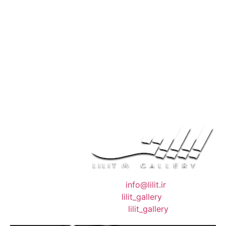
❖ رایـانـامـه :
info@lilit.ir
❖ تــلــگــرام :
lilit_gallery
❖اینستاگرام:
lilit_gallery