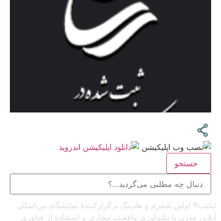
جستجو
لیلیت® اولین پلتفرم و هلدینگ برگزارکنندهٔ نمایشگاه بین‌المللی
آنلاین مدرن با تکنولوژی واقعیت مجازی و استفاده از فناوری