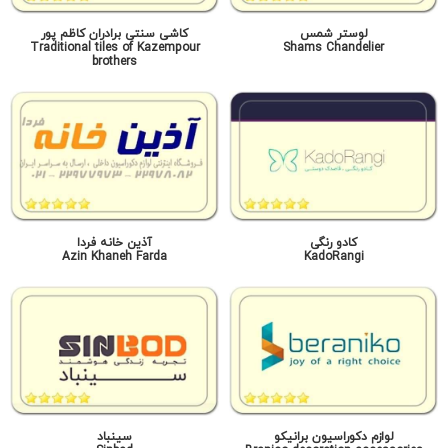
لوستر شمس
کاشی سنتی برادران کاظم پور
Traditional tiles of Kazempour
Shams Chandelier
brothers
کادو رنگی
آذین خانه فردا
Azin Khaneh Farda
KadoRangi
لوازم دکوراسیون برانیکو
سینباد