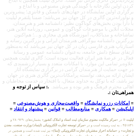
پربازدیدترین گالری ایرانی نیز است؛ گالری لیلیت همچنین با ابداع
کردن اولین نگارخانه با گویندگی هوش مصنوعی و با ابداع و
برگزاری اولین نمایشگاه در جهان‌های ناممکن و فانتزی؛ پیشروترین
و نوآورانه‌ترین گالری در کل جهان نیز می‌باشد؛ ضمناً پلتفرم لیلیت
با دارا بودن بخش‌های گوناگون نظیر: دانشنامه هنر و هنرمندان،
مجلات آنلاین با موضوعات گوناگون و عمومی، روزنامه آنلاین هنر،
تماشاخانه و مدیاکلاب، آموزشگاه هنری مجازی و…؛ هم‌اکنون
بزرگترین دانشنامه بیوگرافی هنرمندان ایرانی و بزرگترین رسانه و
استارتاپ هنری فارسی زبان در کل جهان نیز می‌باشد که به‌منظور
ارتقای سطح دانش جامعه، به‌عنوان دانشنامه عمومی و رسانهٔ
فعال در عرصهٔ هنر ایران فعالیت نموده است؛ گالری لیلیت همچنین
علاوه‌بر تمامی این موارد، با امکانات متعدد و بسیار ارزشمندی که
در جهت حمایت از هنرمندان گرامی در برگزاری نمایشگاه آثار
ایشان ارائه می‌دهد، توانسته پرامکانات‌ترین گالری هنری در جهان
نیز باشد، که با توکل به خداوند متعال، با افتخار درخدمت مخاطبان و
اهالی محترم فرهنگ و هنر بوده و می‌باشد.
.: سپاس از توجه و
همراهی‌تان :.
≡
امکانات رزرو نمایشگاه
≡
واقعیت‌مجازی و هوش‌مصنوعی
≡
اپلیکیشن
≡
همکاری
≡
منابع‌مطالب
≡
قوانین
≡
پیشنهاد و انتقاد
≡
لیلیت
® در
«مرکز مالکیت معنوی سازمان ثبت اسناد و املاک کشور»
بشماره‌های: ۲۸۰۹۲۹ و
۴۵۱۸۴۱ ، به ثبت رسیده است و در
«مرکز توسعه تجارت الکترونیکی (اینماد) وزارت صنعت، معدن
و تجارت»
و
«سامانه احراز مشتریان تجارت الکترونیکی (اِمتا)»
نیز ثبت شده است و همچنین در