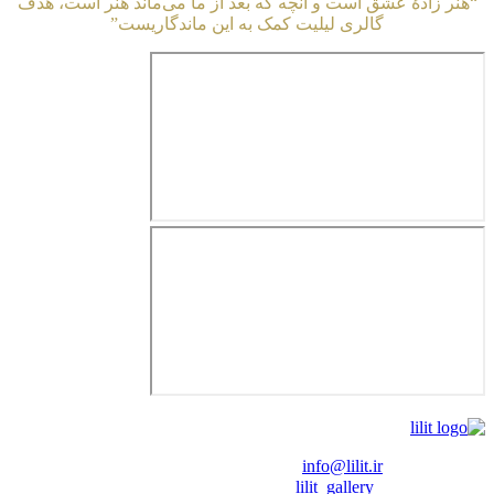
“هنر زادهٔ عشق است و آنچه که بعد از ما می‌ماند هنر است، هدف
گالری لیلیت کمک به این ماندگاریست”
❖ رایـانـامـه :
info@lilit.ir
❖ تــلــگــرام :
lilit_gallery