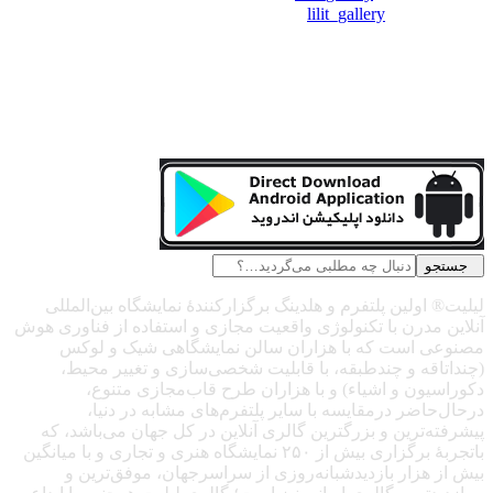
❖اینستاگرام:
lilit_gallery
جستجو
لیلیت® اولین پلتفرم و هلدینگ برگزارکنندهٔ نمایشگاه بین‌المللی
آنلاین مدرن با تکنولوژی واقعیت مجازی و استفاده از فناوری هوش
مصنوعی است که با هزاران سالن نمایشگاهی شیک و لوکس
(چنداتاقه و چندطبقه، با قابلیت شخصی‌سازی و تغییر محیط،
دکوراسیون و اشیاء) و با هزاران طرح قاب‌مجازی متنوع،
درحال‌حاضر درمقایسه با سایر پلتفرم‌های مشابه در دنیا،
پیشرفته‌ترین و بزرگترین گالری آنلاین در کل جهان می‌باشد، که
باتجربهٔ برگزاری بیش از ۲۵۰ نمایشگاه هنری و تجاری و با میانگین
بیش از هزار بازدیدشبانه‌روزی از سراسرجهان، موفق‌ترین و