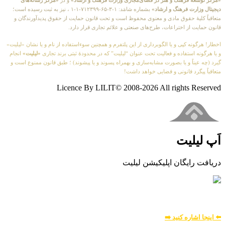
«مرکز توسعه فرهنگ و هنر در فضای‌مجازی وزارت فرهنگ و ارشاد»
و در
«مرکز رسانه‌های
دیجیتال وزارت فرهنگ و ارشاد»
بشماره شامَد: ۱-۳-۶۵-۷۱۲۳۹۹-۱-۱ ، نیز به ثبت رسیده است؛
متعاقباً کلیهٔ حقوق مادی و معنوی محفوظ است و تحت قانون حمایت از حقوق پدیدآورندگان و
قانون حمایت از اختراعات، طرح‌های صنعتی و علائم تجاری قرار دارد.
اخطار! هرگونه کپی و یا الگوبرداری از این پلتفرم و همچنین سوءاستفاده از نام و یا نشان «لیلیت»
و یا هرگونه استفاده و فعالیت تحت عنوان “لیلیت” که در محدودهٔ ثبتی برند تجاری
«لیلیت»
انجام
گیرد (چه عیناً و یا بصورت مشابه‌سازی و بهمراه پسوند و یا پیشوند) ؛ طبق قانون ممنوع است و
متعاقباً پیگرد قانونی و قضایی خواهد داشت!
Licence By LILIT© 2008-2026 All rights Reserved
اَپ لیلیت
دریافت رایگان اپلیکیشن لیلیت
بسیار امن و بهینه
برای
اطلاعات بیشتر:
⬅️ اینجا اشاره کنید ➡️