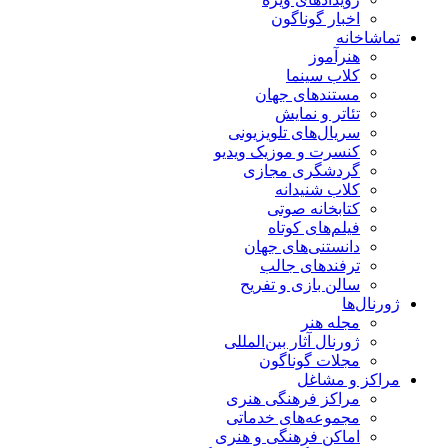
اخبار گوناگون
تماشاخانه
هنرآموز
کلاب سینما
مستندهای جهان
تئاتر و نمایش
سریال‌های تلویزیونی
کنسرت و موزیک ویدیو
گردشگری مجازی
کلاب شنیدانه
کتابخانه صوتی
فیلم‌های کوتاه
دانستنی‌های جهان
ترفندهای جالب
سالن بازی و تفریح
ژورنال‌ها
مجله هنر
ژورنال آثار بین‌المللی
مجلات گوناگون
مراکز و مشاغل
مراکز فرهنگی هنری
مجموعه‌های خدماتی
اماکن فرهنگی و هنری