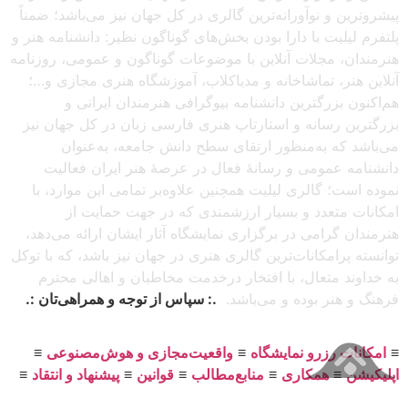
پیشروترین و نوآورانه‌ترین گالری در کل جهان نیز می‌باشد؛ ضمناً
پلتفرم لیلیت با دارا بودن بخش‌های گوناگون نظیر: دانشنامه هنر و
هنرمندان، مجلات آنلاین با موضوعات گوناگون و عمومی، روزنامه
آنلاین هنر، تماشاخانه و مدیاکلاب، آموزشگاه هنری مجازی و…؛
هم‌اکنون بزرگترین دانشنامه بیوگرافی هنرمندان ایرانی و
بزرگترین رسانه و استارتاپ هنری فارسی زبان در کل جهان نیز
می‌باشد که به‌منظور ارتقای سطح دانش جامعه، به‌عنوان
دانشنامه عمومی و رسانهٔ فعال در عرصهٔ هنر ایران فعالیت
نموده است؛ گالری لیلیت همچنین علاوه‌بر تمامی این موارد، با
امکانات متعدد و بسیار ارزشمندی که در جهت حمایت از
هنرمندان گرامی در برگزاری نمایشگاه آثار ایشان ارائه می‌دهد،
توانسته پرامکانات‌ترین گالری هنری در جهان نیز باشد، که با توکل
به خداوند متعال، با افتخار درخدمت مخاطبان و اهالی محترم
فرهنگ و هنر بوده و می‌باشد.
.: سپاس از توجه و همراهی‌تان :.
≡
امکانات رزرو نمایشگاه
≡
واقعیت‌مجازی و هوش‌مصنوعی
≡
اپلیکیشن
≡
همکاری
≡
منابع‌مطالب
≡
قوانین
≡
پیشنهاد و انتقاد
≡