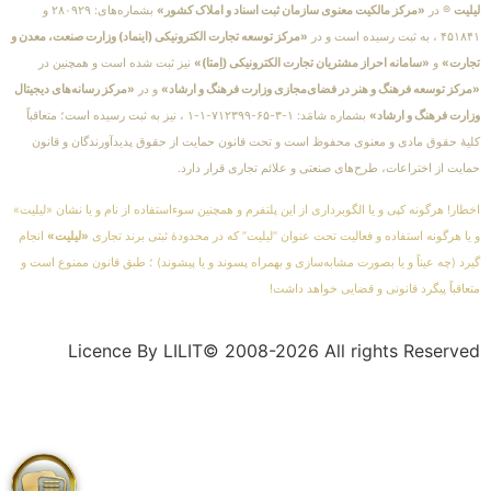
لیلیت
® در
«مرکز مالکیت معنوی سازمان ثبت اسناد و املاک کشور»
بشماره‌های: ۲۸۰۹۲۹ و
۴۵۱۸۴۱ ، به ثبت رسیده است و در
«مرکز توسعه تجارت الکترونیکی (اینماد) وزارت صنعت، معدن و
تجارت»
و
«سامانه احراز مشتریان تجارت الکترونیکی (اِمتا)»
نیز ثبت شده است و همچنین در
«مرکز توسعه فرهنگ و هنر در فضای‌مجازی وزارت فرهنگ و ارشاد»
و در
«مرکز رسانه‌های دیجیتال
وزارت فرهنگ و ارشاد»
بشماره شامَد: ۱-۳-۶۵-۷۱۲۳۹۹-۱-۱ ، نیز به ثبت رسیده است؛ متعاقباً
کلیهٔ حقوق مادی و معنوی محفوظ است و تحت قانون حمایت از حقوق پدیدآورندگان و قانون
حمایت از اختراعات، طرح‌های صنعتی و علائم تجاری قرار دارد.
اخطار! هرگونه کپی و یا الگوبرداری از این پلتفرم و همچنین سوءاستفاده از نام و یا نشان «لیلیت»
و یا هرگونه استفاده و فعالیت تحت عنوان “لیلیت” که در محدودهٔ ثبتی برند تجاری
«لیلیت»
انجام
گیرد (چه عیناً و یا بصورت مشابه‌سازی و بهمراه پسوند و یا پیشوند) ؛ طبق قانون ممنوع است و
متعاقباً پیگرد قانونی و قضایی خواهد داشت!
Licence By LILIT© 2008-2026 All rights Reserved