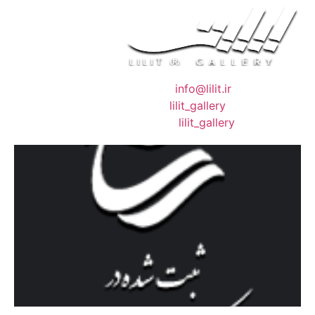
❖ رایـانـامـه :
info@lilit.ir
❖ تــلــگــرام :
lilit_gallery
❖اینستاگرام:
lilit_gallery