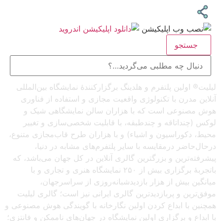
جستجو
لیلیت® اولین پلتفرم و هلدینگ برگزارکنندهٔ نمایشگاه بین‌المللی
آنلاین مدرن با تکنولوژی واقعیت مجازی و استفاده از فناوری
هوش مصنوعی است که با هزاران سالن نمایشگاهی شیک و
لوکس (چنداتاقه و چندطبقه، با قابلیت شخصی‌سازی و تغییر
محیط، دکوراسیون و اشیاء) و با هزاران طرح قاب‌مجازی متنوع،
درحال‌حاضر درمقایسه با سایر پلتفرم‌های مشابه در دنیا،
پیشرفته‌ترین و بزرگترین گالری آنلاین در کل جهان می‌باشد، که
باتجربهٔ برگزاری بیش از ۲۵۰ نمایشگاه هنری و تجاری و با
میانگین بیش از هزار بازدیدشبانه‌روزی از سراسرجهان،
موفق‌ترین و پربازدیدترین گالری ایرانی نیز است؛ گالری لیلیت
همچنین با ابداع کردن اولین نگارخانه با گویندگی هوش مصنوعی و
با ابداع و برگزاری اولین نمایشگاه در جهان‌های ناممکن و فانتزی؛