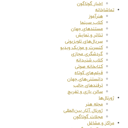
اخبار گوناگون
تماشاخانه
هنرآموز
کلاب سینما
مستندهای جهان
تئاتر و نمایش
سریال‌های تلویزیونی
کنسرت و موزیک ویدیو
گردشگری مجازی
کلاب شنیدانه
کتابخانه صوتی
فیلم‌های کوتاه
دانستنی‌های جهان
ترفندهای جالب
سالن بازی و تفریح
ژورنال‌ها
مجله هنر
ژورنال آثار بین‌المللی
مجلات گوناگون
مراکز و مشاغل