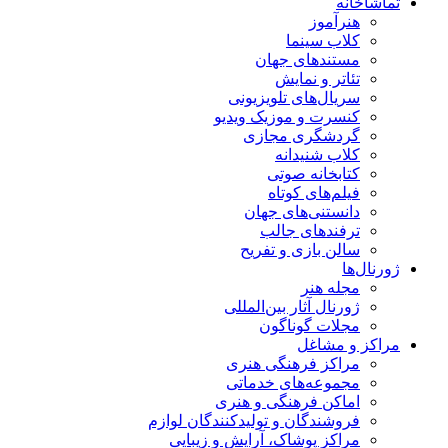
تماشاخانه
هنرآموز
کلاب سینما
مستندهای جهان
تئاتر و نمایش
سریال‌های تلویزیونی
کنسرت و موزیک ویدیو
گردشگری مجازی
کلاب شنیدانه
کتابخانه صوتی
فیلم‌های کوتاه
دانستنی‌های جهان
ترفندهای جالب
سالن بازی و تفریح
ژورنال‌ها
مجله هنر
ژورنال آثار بین‌المللی
مجلات گوناگون
مراکز و مشاغل
مراکز فرهنگی هنری
مجموعه‌های خدماتی
اماکن فرهنگی و هنری
فروشندگان و تولیدکنندگان لوازم
مراکز پوشاک، آرایش و زیبایی