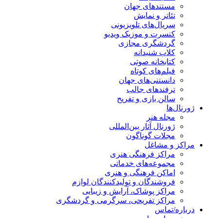
مستندهای جهان
تئاتر و نمایش
سریال‌های تلویزیونی
کنسرت و موزیک ویدیو
گردشگری مجازی
کلاب شنیدانه
کتابخانه صوتی
فیلم‌های کوتاه
دانستنی‌های جهان
ترفندهای جالب
سالن بازی و تفریح
ژورنال‌ها
مجله هنر
ژورنال آثار بین‌المللی
مجلات گوناگون
مراکز و مشاغل
مراکز فرهنگی هنری
مجموعه‌های خدماتی
اماکن فرهنگی و هنری
فروشندگان و تولیدکنندگان لوازم
مراکز پوشاک، آرایش و زیبایی
مراکز تفریحی، سرگرمی و گردشگری
درباره/تماس