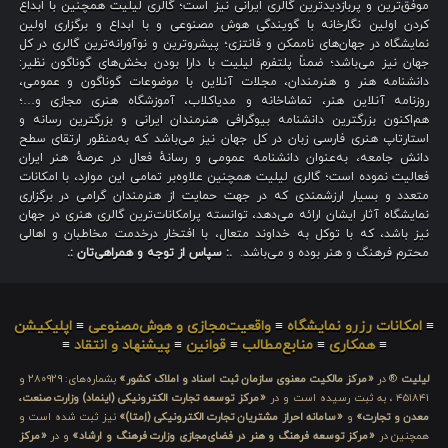
موفق‌ترین و پربازدیدترین گالری ایرانی نیز است؛ گالری لیلیت همچنین با ابداع
کردن اولین نگارخانه با گویندگی هوش مصنوعی و با ابداع و برگزاری اولین
نمایشگاه در جهان‌های ناممکن و فانتزی؛ پیشروترین و نوآورانه‌ترین گالری در کل
جهان نیز می‌باشد؛ ضمناً پلتفرم لیلیت با دارا بودن بخش‌های گوناگون نظیر:
دانشنامه هنر و هنرمندان، مجلات آنلاین با موضوعات گوناگون و عمومی،
روزنامه آنلاین هنر، تماشاخانه و مدیاکلاب، آموزشگاه هنری مجازی و…؛
هم‌اکنون بزرگترین دانشنامه بیوگرافی هنرمندان ایرانی و بزرگترین رسانه و
استارتاپ هنری فارسی زبان در کل جهان نیز می‌باشد که به‌منظور ارتقای سطح
دانش جامعه، به‌عنوان دانشنامه عمومی و رسانهٔ فعال در عرصهٔ هنر ایران
فعالیت نموده است؛ گالری لیلیت همچنین علاوه‌بر تمامی این موارد، با امکانات
متعدد و بسیار ارزشمندی که در جهت حمایت از هنرمندان گرامی در برگزاری
نمایشگاه آثار ایشان ارائه می‌دهد، توانسته پرامکانات‌ترین گالری هنری در جهان
نیز باشد، که با توکل به خداوند متعال، با افتخار درخدمت مخاطبان و اهالی
محترم فرهنگ و هنر بوده و می‌باشد.
.: سپاس از توجه و همراهی‌تان :.
≡
امکانات رزرو نمایشگاه
≡
واقعیت‌مجازی و هوش‌مصنوعی
≡
اپلیکیشن
≡
همکاری
≡
منابع‌مطالب
≡
قوانین
≡
پیشنهاد و انتقاد
≡
لیلیت
® در
«مرکز مالکیت معنوی سازمان ثبت اسناد و املاک کشور»
بشماره‌های: ۲۸۰۹۲۹ و
۴۵۱۸۴۱ ، به ثبت رسیده است و در
«مرکز توسعه تجارت الکترونیکی (اینماد) وزارت صنعت،
معدن و تجارت»
و
«سامانه احراز مشتریان تجارت الکترونیکی (اِمتا)»
نیز ثبت شده است و
همچنین در
«مرکز توسعه فرهنگ و هنر در فضای‌مجازی وزارت فرهنگ و ارشاد»
و در
«مرکز