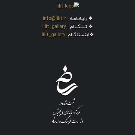
❖ رایـانـامـه :
info@lilit.ir
❖ تــلــگــرام :
lilit_gallery
❖اینستاگرام:
lilit_gallery