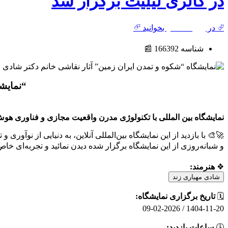
در گالری لیلیت برگزار شد
⮰ در
روزنامه هنر
بخوانید ⮶
شناسه 166392 📰
“نمایشگ
نمایشگاه بین المللی با تکنولوژی مدرن واقعیت مجازی و فناوری ه
🚀🎨 با بازدید از این نمایشگاه بین‌المللی آنلاین، به دنیایی از نوآو
و شبانه‌روزی از این نمایشگاه برگزار شده دیدن نمائید و تجربه‌ای خاص 
❖
هنرمند:
شادی مهیاری زند
🗓
تاریخ برگزاری نمایشگاه:
1404-11-20 / 09-02-2026
🕓
ساعات بازدید: