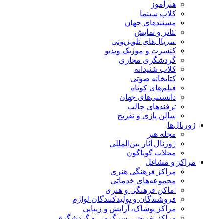
هنرآموز
کلاب سینما
مستندهای جهان
تئاتر و نمایش
سریال‌های تلویزیونی
کنسرت و موزیک ویدیو
گردشگری مجازی
کلاب شنیدانه
کتابخانه صوتی
فیلم‌های کوتاه
دانستنی‌های جهان
ترفندهای جالب
سالن بازی و تفریح
ژورنال‌ها
مجله هنر
ژورنال آثار بین‌المللی
مجلات گوناگون
مراکز و مشاغل
مراکز فرهنگی هنری
مجموعه‌های خدماتی
اماکن فرهنگی و هنری
فروشندگان و تولیدکنندگان لوازم
مراکز پوشاک، آرایش و زیبایی
مراکز تفریحی، سرگرمی و گردشگری