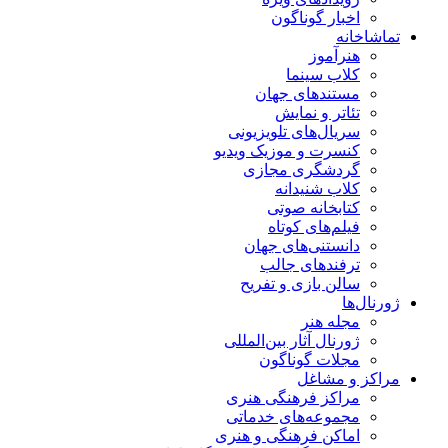
اخبار گوناگون
تماشاخانه
هنرآموز
کلاب سینما
مستندهای جهان
تئاتر و نمایش
سریال‌های تلویزیونی
کنسرت و موزیک ویدیو
گردشگری مجازی
کلاب شنیدانه
کتابخانه صوتی
فیلم‌های کوتاه
دانستنی‌های جهان
ترفندهای جالب
سالن بازی و تفریح
ژورنال‌ها
مجله هنر
ژورنال آثار بین‌المللی
مجلات گوناگون
مراکز و مشاغل
مراکز فرهنگی هنری
مجموعه‌های خدماتی
اماکن فرهنگی و هنری