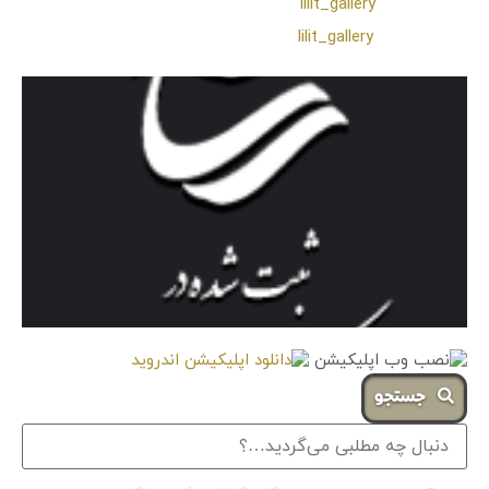
❖ تــلــگــرام :
lilit_gallery
❖اینستاگرام:
lilit_gallery
جستجو