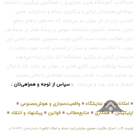
مدیاکلاب، آموزشگاه هنری مجازی و…؛ هم‌اکنون بزرگترین دانشنامه
بیوگرافی هنرمندان ایرانی و بزرگترین رسانه و استارتاپ هنری
فارسی زبان در کل جهان نیز می‌باشد که به‌منظور ارتقای سطح
دانش جامعه، به‌عنوان دانشنامه عمومی و رسانهٔ فعال در عرصهٔ هنر
ایران فعالیت نموده است؛ گالری لیلیت همچنین علاوه‌بر تمامی این
موارد، با امکانات متعدد و بسیار ارزشمندی که در جهت حمایت از
هنرمندان گرامی در برگزاری نمایشگاه آثار ایشان ارائه می‌دهد،
توانسته پرامکانات‌ترین گالری هنری در جهان نیز باشد، که با توکل
به خداوند متعال، با افتخار درخدمت مخاطبان و اهالی محترم
فرهنگ و هنر بوده و می‌باشد.
.: سپاس از توجه و همراهی‌تان :.
≡
امکانات رزرو نمایشگاه
≡
واقعیت‌مجازی و هوش‌مصنوعی
≡
اپلیکیشن
≡
همکاری
≡
منابع‌مطالب
≡
قوانین
≡
پیشنهاد و انتقاد
≡
لیلیت
® در
«مرکز مالکیت معنوی سازمان ثبت اسناد و املاک کشور»
بشماره‌های: ۲۸۰۹۲۹ و