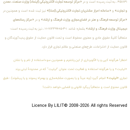
۴۵۱۸۴۱ ، به ثبت رسیده است و در
«مرکز توسعه تجارت الکترونیکی (اینماد) وزارت صنعت، معدن
و تجارت»
و
«سامانه احراز مشتریان تجارت الکترونیکی (اِمتا)»
نیز ثبت شده است و همچنین در
«مرکز توسعه فرهنگ و هنر در فضای‌مجازی وزارت فرهنگ و ارشاد»
و در
«مرکز رسانه‌های
دیجیتال وزارت فرهنگ و ارشاد»
بشماره شامَد: ۱-۳-۶۵-۷۱۲۳۹۹-۱-۱ ، نیز به ثبت رسیده است؛
متعاقباً کلیهٔ حقوق مادی و معنوی محفوظ است و تحت قانون حمایت از حقوق پدیدآورندگان و
قانون حمایت از اختراعات، طرح‌های صنعتی و علائم تجاری قرار دارد.
اخطار! هرگونه کپی و یا الگوبرداری از این پلتفرم و همچنین سوءاستفاده از نام و یا نشان
«لیلیت» و یا هرگونه استفاده و فعالیت تحت عنوان “لیلیت” که در محدودهٔ ثبتی برند
تجاری
«لیلیت»
انجام گیرد (چه عیناً و یا بصورت مشابه‌سازی و بهمراه پسوند و یا پیشوند) ؛ طبق
قانون ممنوع است و متعاقباً پیگرد قانونی و قضایی خواهد داشت!
Licence By LILIT© 2008-2026 All rights Reserved