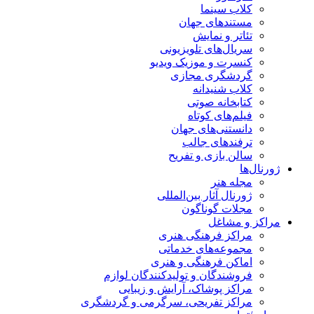
کلاب سینما
مستندهای جهان
تئاتر و نمایش
سریال‌های تلویزیونی
کنسرت و موزیک ویدیو
گردشگری مجازی
کلاب شنیدانه
کتابخانه صوتی
فیلم‌های کوتاه
دانستنی‌های جهان
ترفندهای جالب
سالن بازی و تفریح
ژورنال‌ها
مجله هنر
ژورنال آثار بین‌المللی
مجلات گوناگون
مراکز و مشاغل
مراکز فرهنگی هنری
مجموعه‌های خدماتی
اماکن فرهنگی و هنری
فروشندگان و تولیدکنندگان لوازم
مراکز پوشاک، آرایش و زیبایی
مراکز تفریحی، سرگرمی و گردشگری