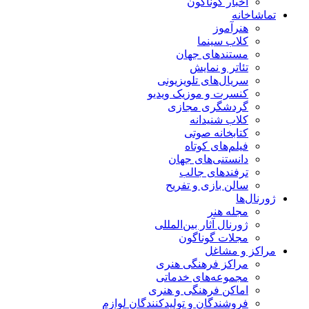
اخبار گوناگون
تماشاخانه
هنرآموز
کلاب سینما
مستندهای جهان
تئاتر و نمایش
سریال‌های تلویزیونی
کنسرت و موزیک ویدیو
گردشگری مجازی
کلاب شنیدانه
کتابخانه صوتی
فیلم‌های کوتاه
دانستنی‌های جهان
ترفندهای جالب
سالن بازی و تفریح
ژورنال‌ها
مجله هنر
ژورنال آثار بین‌المللی
مجلات گوناگون
مراکز و مشاغل
مراکز فرهنگی هنری
مجموعه‌های خدماتی
اماکن فرهنگی و هنری
فروشندگان و تولیدکنندگان لوازم