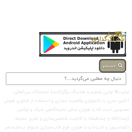
جستجو
لیلیت® اولین پلتفرم و هلدینگ برگزارکنندهٔ نمایشگاه بین‌المللی
آنلاین مدرن با تکنولوژی واقعیت مجازی و استفاده از فناوری هوش
مصنوعی است که با هزاران سالن نمایشگاهی شیک و لوکس
(چنداتاقه و چندطبقه، با قابلیت شخصی‌سازی و تغییر محیط،
دکوراسیون و اشیاء) و با هزاران طرح قاب‌مجازی متنوع، درحال‌حاضر