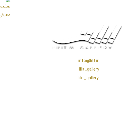
❖ رایـانـامـه :
info@lilit.ir
❖ تــلــگــرام :
lilit_gallery
❖اینستاگرام:
lilit_gallery