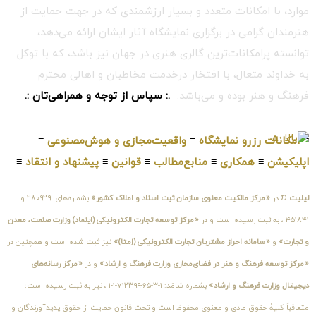
موارد، با امکانات متعدد و بسیار ارزشمندی که در جهت حمایت از
هنرمندان گرامی در برگزاری نمایشگاه آثار ایشان ارائه می‌دهد،
توانسته پرامکانات‌ترین گالری هنری در جهان نیز باشد، که با توکل
به خداوند متعال، با افتخار درخدمت مخاطبان و اهالی محترم
فرهنگ و هنر بوده و می‌باشد.
.: سپاس از توجه و همراهی‌تان :.
≡
امکانات رزرو نمایشگاه
≡
واقعیت‌مجازی و هوش‌مصنوعی
≡
اپلیکیشن
≡
همکاری
≡
منابع‌مطالب
≡
قوانین
≡
پیشنهاد و انتقاد
≡
لیلیت
® در
«مرکز مالکیت معنوی سازمان ثبت اسناد و املاک کشور»
بشماره‌های: ۲۸۰۹۲۹ و
۴۵۱۸۴۱ ، به ثبت رسیده است و در
«مرکز توسعه تجارت الکترونیکی (اینماد) وزارت صنعت، معدن
و تجارت»
و
«سامانه احراز مشتریان تجارت الکترونیکی (اِمتا)»
نیز ثبت شده است و همچنین در
«مرکز توسعه فرهنگ و هنر در فضای‌مجازی وزارت فرهنگ و ارشاد»
و در
«مرکز رسانه‌های
دیجیتال وزارت فرهنگ و ارشاد»
بشماره شامَد: ۱-۳-۶۵-۷۱۲۳۹۹-۱-۱ ، نیز به ثبت رسیده است؛
متعاقباً کلیهٔ حقوق مادی و معنوی محفوظ است و تحت قانون حمایت از حقوق پدیدآورندگان و