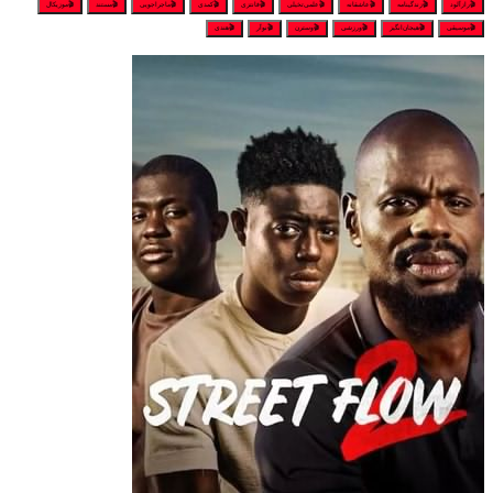
🎬رازآلود
🎬زندگینامه
🎬عاشقانه
🎬علمی‌تخیلی
🎬فانتزی
🎬کمدی
🎬ماجراجویی
🎬مستند
🎬موزیکال
🎬موسیقی
🎬هیجان‌انگیز
🎬ورزشی
🎬وسترن
🎬نوآر
🎬هندی