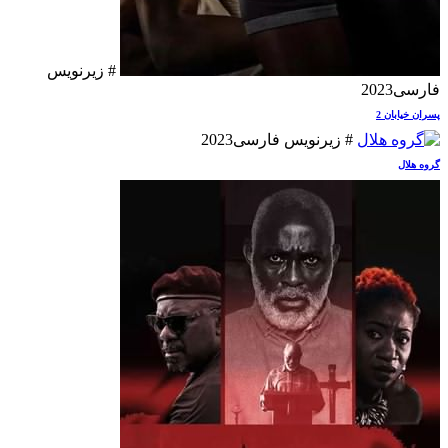
# زیرنویس
فارسی
2023
پسران خیابان 2
# زیرنویس فارسی
2023
گروه هلال