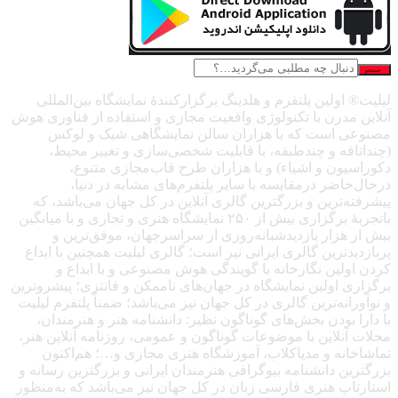
جستجو
لیلیت® اولین پلتفرم و هلدینگ برگزارکنندهٔ نمایشگاه بین‌المللی
آنلاین مدرن با تکنولوژی واقعیت مجازی و استفاده از فناوری هوش
مصنوعی است که با هزاران سالن نمایشگاهی شیک و لوکس
(چنداتاقه و چندطبقه، با قابلیت شخصی‌سازی و تغییر محیط،
دکوراسیون و اشیاء) و با هزاران طرح قاب‌مجازی متنوع،
درحال‌حاضر درمقایسه با سایر پلتفرم‌های مشابه در دنیا،
پیشرفته‌ترین و بزرگترین گالری آنلاین در کل جهان می‌باشد، که
باتجربهٔ برگزاری بیش از ۲۵۰ نمایشگاه هنری و تجاری و با میانگین
بیش از هزار بازدیدشبانه‌روزی از سراسرجهان، موفق‌ترین و
پربازدیدترین گالری ایرانی نیز است؛ گالری لیلیت همچنین با ابداع
کردن اولین نگارخانه با گویندگی هوش مصنوعی و با ابداع و
برگزاری اولین نمایشگاه در جهان‌های ناممکن و فانتزی؛ پیشروترین
و نوآورانه‌ترین گالری در کل جهان نیز می‌باشد؛ ضمناً پلتفرم لیلیت
با دارا بودن بخش‌های گوناگون نظیر: دانشنامه هنر و هنرمندان،
مجلات آنلاین با موضوعات گوناگون و عمومی، روزنامه آنلاین هنر،
تماشاخانه و مدیاکلاب، آموزشگاه هنری مجازی و…؛ هم‌اکنون
بزرگترین دانشنامه بیوگرافی هنرمندان ایرانی و بزرگترین رسانه و
استارتاپ هنری فارسی زبان در کل جهان نیز می‌باشد که به‌منظور