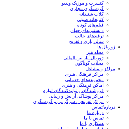
کنسرت و موزیک ویدیو
گردشگری مجازی
کلاب شنیدانه
کتابخانه صوتی
فیلم‌های کوتاه
دانستنی‌های جهان
ترفندهای جالب
سالن بازی و تفریح
ژورنال ها
مجله هنر
ژورنال آثار بین المللی
مجلات گوناگون
مراکز و مشاغل
مراکز فرهنگی هنری
مجموعه‌های خدماتی
اماکن فرهنگی و هنری
فروشندگان و تولیدکنندگان لوازم
مراکز پوشاک، آرایش و زیبایی
مراکز تفریحی، سرگرمی و گردشگری
درباره/تماس
درباره ما
تماس با ما
همکاری با ما
قوانین، ضوابط و مقررات