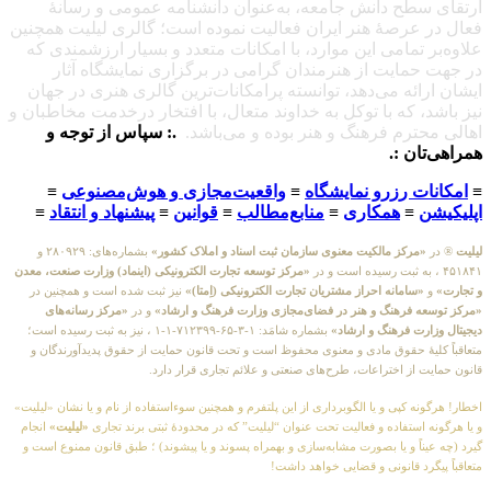
ارتقای سطح دانش جامعه، به‌عنوان دانشنامه عمومی و رسانهٔ
فعال در عرصهٔ هنر ایران فعالیت نموده است؛ گالری لیلیت همچنین
علاوه‌بر تمامی این موارد، با امکانات متعدد و بسیار ارزشمندی که
در جهت حمایت از هنرمندان گرامی در برگزاری نمایشگاه آثار
ایشان ارائه می‌دهد، توانسته پرامکانات‌ترین گالری هنری در جهان
نیز باشد، که با توکل به خداوند متعال، با افتخار درخدمت مخاطبان و
اهالی محترم فرهنگ و هنر بوده و می‌باشد.
.: سپاس از توجه و
همراهی‌تان :.
≡
امکانات رزرو نمایشگاه
≡
واقعیت‌مجازی و هوش‌مصنوعی
≡
اپلیکیشن
≡
همکاری
≡
منابع‌مطالب
≡
قوانین
≡
پیشنهاد و انتقاد
≡
لیلیت
® در
«مرکز مالکیت معنوی سازمان ثبت اسناد و املاک کشور»
بشماره‌های: ۲۸۰۹۲۹ و
۴۵۱۸۴۱ ، به ثبت رسیده است و در
«مرکز توسعه تجارت الکترونیکی (اینماد) وزارت صنعت، معدن
و تجارت»
و
«سامانه احراز مشتریان تجارت الکترونیکی (اِمتا)»
نیز ثبت شده است و همچنین در
«مرکز توسعه فرهنگ و هنر در فضای‌مجازی وزارت فرهنگ و ارشاد»
و در
«مرکز رسانه‌های
دیجیتال وزارت فرهنگ و ارشاد»
بشماره شامَد: ۱-۳-۶۵-۷۱۲۳۹۹-۱-۱ ، نیز به ثبت رسیده است؛
متعاقباً کلیهٔ حقوق مادی و معنوی محفوظ است و تحت قانون حمایت از حقوق پدیدآورندگان و
قانون حمایت از اختراعات، طرح‌های صنعتی و علائم تجاری قرار دارد.
اخطار! هرگونه کپی و یا الگوبرداری از این پلتفرم و همچنین سوءاستفاده از نام و یا نشان «لیلیت»
و یا هرگونه استفاده و فعالیت تحت عنوان “لیلیت” که در محدودهٔ ثبتی برند تجاری
«لیلیت»
انجام
گیرد (چه عیناً و یا بصورت مشابه‌سازی و بهمراه پسوند و یا پیشوند) ؛ طبق قانون ممنوع است و
متعاقباً پیگرد قانونی و قضایی خواهد داشت!