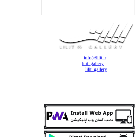
❖ رایـانـامـه :
info@lilit.ir
❖ تــلــگــرام :
lilit_gallery
❖اینستاگرام:
lilit_gallery