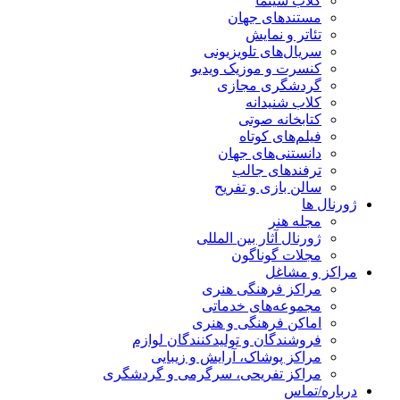
کلاب سینما
مستندهای جهان
تئاتر و نمایش
سریال‌های تلویزیونی
کنسرت و موزیک ویدیو
گردشگری مجازی
کلاب شنیدانه
کتابخانه صوتی
فیلم‌های کوتاه
دانستنی‌های جهان
ترفندهای جالب
سالن بازی و تفریح
ژورنال ها
مجله هنر
ژورنال آثار بین المللی
مجلات گوناگون
مراکز و مشاغل
مراکز فرهنگی هنری
مجموعه‌های خدماتی
اماکن فرهنگی و هنری
فروشندگان و تولیدکنندگان لوازم
مراکز پوشاک، آرایش و زیبایی
مراکز تفریحی، سرگرمی و گردشگری
درباره/تماس