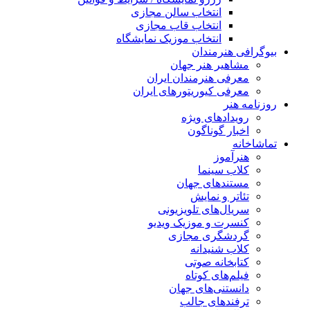
انتخاب سالن مجازی
انتخاب قاب مجازی
انتخاب موزیک نمایشگاه
بیوگرافی هنرمندان
مشاهیر هنر جهان
معرفی هنرمندان ایران
معرفی کیوریتورهای ایران
روزنامه هنر
رویدادهای ویژه
اخبار گوناگون
تماشاخانه
هنرآموز
کلاب سینما
مستندهای جهان
تئاتر و نمایش
سریال‌های تلویزیونی
کنسرت و موزیک ویدیو
گردشگری مجازی
کلاب شنیدانه
کتابخانه صوتی
فیلم‌های کوتاه
دانستنی‌های جهان
ترفندهای جالب