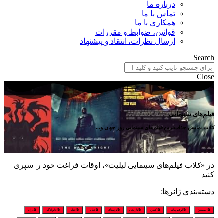
درباره ما
تماس با ما
همکاری با ما
قوانین، ضوابط و مقررات
ارسال نظرات، انتقاد و پیشنهاد
Search
Close
فیلم‌های سینمایی
کلاب نمایش جذاب‌ترین فیلم‌های سینمایی روز جهان و...
در «کلاب فیلم‌های سینمایی لیلیت»، اوقات فراغت خود را سپری
کنید
دسته‌بندی ژانرها:
🎬انیمیشن
🎬ابرقهرمانی
🎬اکشن
🎬تاریخی
🎬ترسناک
🎬جنایی
🎬جنگی
🎬خانوادگی
🎬درام