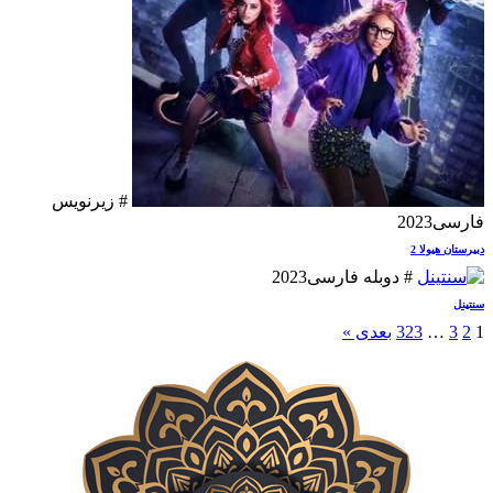
# زیرنویس
فارسی
2023
دبیرستان هیولا 2
# دوبله فارسی
2023
سنتینل
1
2
3
…
323
بعدی »