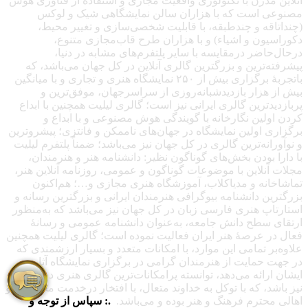
آنلاین مدرن با تکنولوژی واقعیت مجازی و استفاده از فناوری هوش
مصنوعی است که با هزاران سالن نمایشگاهی شیک و لوکس
(چنداتاقه و چندطبقه، با قابلیت شخصی‌سازی و تغییر محیط،
دکوراسیون و اشیاء) و با هزاران طرح قاب‌مجازی متنوع،
درحال‌حاضر درمقایسه با سایر پلتفرم‌های مشابه در دنیا،
پیشرفته‌ترین و بزرگترین گالری آنلاین در کل جهان می‌باشد، که
باتجربهٔ برگزاری بیش از ۲۵۰ نمایشگاه هنری و تجاری و با میانگین
بیش از هزار بازدیدشبانه‌روزی از سراسرجهان، موفق‌ترین و
پربازدیدترین گالری ایرانی نیز است؛ گالری لیلیت همچنین با ابداع
کردن اولین نگارخانه با گویندگی هوش مصنوعی و با ابداع و
برگزاری اولین نمایشگاه در جهان‌های ناممکن و فانتزی؛ پیشروترین
و نوآورانه‌ترین گالری در کل جهان نیز می‌باشد؛ ضمناً پلتفرم لیلیت
با دارا بودن بخش‌های گوناگون نظیر: دانشنامه هنر و هنرمندان،
مجلات آنلاین با موضوعات گوناگون و عمومی، روزنامه آنلاین هنر،
تماشاخانه و مدیاکلاب، آموزشگاه هنری مجازی و…؛ هم‌اکنون
بزرگترین دانشنامه بیوگرافی هنرمندان ایرانی و بزرگترین رسانه و
استارتاپ هنری فارسی زبان در کل جهان نیز می‌باشد که به‌منظور
ارتقای سطح دانش جامعه، به‌عنوان دانشنامه عمومی و رسانهٔ
فعال در عرصهٔ هنر ایران فعالیت نموده است؛ گالری لیلیت همچنین
علاوه‌بر تمامی این موارد، با امکانات متعدد و بسیار ارزشمندی که
در جهت حمایت از هنرمندان گرامی در برگزاری نمایشگاه آثار
ایشان ارائه می‌دهد، توانسته پرامکانات‌ترین گالری هنری در جهان
نیز باشد، که با توکل به خداوند متعال، با افتخار درخدمت مخاطبان و
اهالی محترم فرهنگ و هنر بوده و می‌باشد.
.: سپاس از توجه و