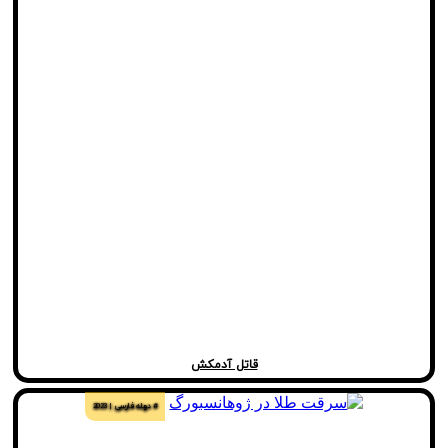
قاتل آدمکش
# دوبله فارسی
2023