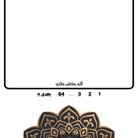
گارد ساحلی مالزی
…
1
2
3
64
بعدی »