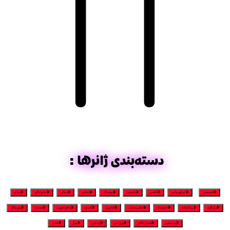
تماشای آنلاین فیلم‌های سینمایی و سریال‌های تلویزیونی روز جهان
در ژانر ماجراجویی، در پلتفرم لیلیت
دسته‌بندی ژانرها:
🎬انیمیشن
🎬ابرقهرمانی
🎬اکشن
🎬تاریخی
🎬ترسناک
🎬جنایی
🎬جنگی
🎬خانوادگی
🎬درام
🎬رازآلود
🎬زندگینامه
🎬عاشقانه
🎬علمی‌تخیلی
🎬فانتزی
🎬کمدی
🎬ماجراجویی
🎬مستند
🎬موزیکال
🎬موسیقی
🎬هیجان‌انگیز
🎬ورزشی
🎬وسترن
🎬نوآر
🎬هندی