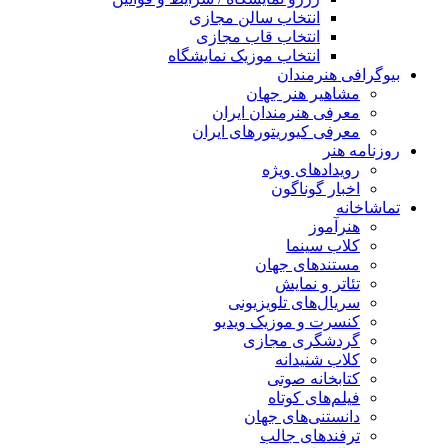
انتخاب سالن مجازی
انتخاب قاب مجازی
انتخاب موزیک نمایشگاه
بیوگرافی هنرمندان
مشاهیر هنر جهان
معرفی هنرمندان ایران
معرفی کیوریتورهای ایران
روزنامه هنر
رویدادهای ویژه
اخبار گوناگون
تماشاخانه
هنرآموز
کلاب سینما
مستندهای جهان
تئاتر و نمایش
سریال‌های تلویزیونی
کنسرت و موزیک ویدیو
گردشگری مجازی
کلاب شنیدانه
کتابخانه صوتی
فیلم‌های کوتاه
دانستنی‌های جهان
ترفندهای جالب