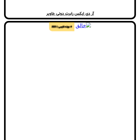
آر دی ایکس رابرت دونی خاویر
# دوبله فارسی
2023