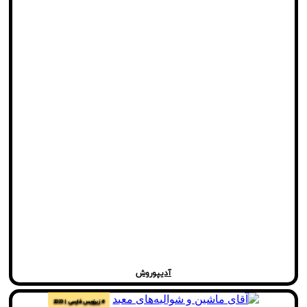
آدیپوروش
# زیرنویس فارسی
2023