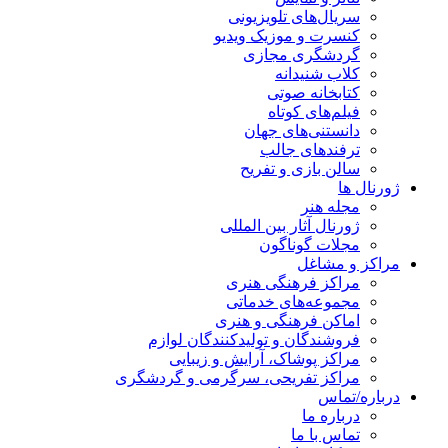
سریال‌های تلویزیونی
کنسرت و موزیک ویدیو
گردشگری مجازی
کلاب شنیدانه
کتابخانه صوتی
فیلم‌های کوتاه
دانستنی‌های جهان
ترفندهای جالب
سالن بازی و تفریح
ژورنال ها
مجله هنر
ژورنال آثار بین المللی
مجلات گوناگون
مراکز و مشاغل
مراکز فرهنگی هنری
مجموعه‌های خدماتی
اماکن فرهنگی و هنری
فروشندگان و تولیدکنندگان لوازم
مراکز پوشاک، آرایش و زیبایی
مراکز تفریحی، سرگرمی و گردشگری
درباره/تماس
درباره ما
تماس با ما