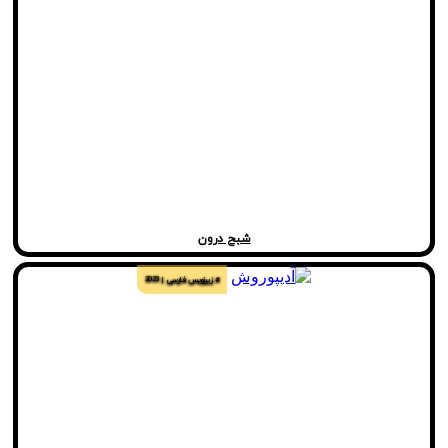
شبح درون
# زیرنویس فارسی
2023