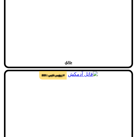
خالق
# زیرنویس فارسی
2023