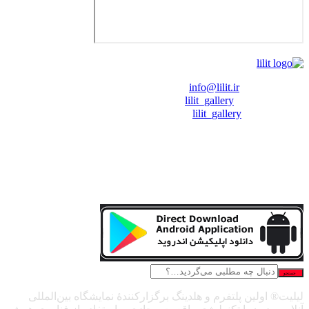
❖ رایـانـامـه :
info@lilit.ir
❖ تــلــگــرام :
lilit_gallery
❖اینستاگرام:
lilit_gallery
جستجو
لیلیت® اولین پلتفرم و هلدینگ برگزارکنندهٔ نمایشگاه بین‌المللی