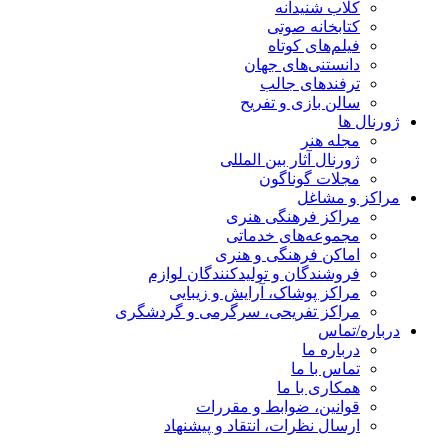
کلاب شنیدانه
کتابخانه صوتی
فیلم‌های کوتاه
دانستنی‌های جهان
ترفندهای جالب
سالن بازی و تفریح
ژورنال ها
مجله هنر
ژورنال آثار بین المللی
مجلات گوناگون
مراکز و مشاغل
مراکز فرهنگی هنری
مجموعه‌های خدماتی
اماکن فرهنگی و هنری
فروشندگان و تولیدکنندگان لوازم
مراکز پوشاک، آرایش و زیبایی
مراکز تفریحی، سرگرمی و گردشگری
درباره/تماس
درباره ما
تماس با ما
همکاری با ما
قوانین، ضوابط و مقررات
ارسال نظرات، انتقاد و پیشنهاد