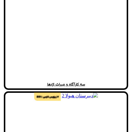
سه کارآگاه و میراث اژدها
# زیرنویس فارسی
2023