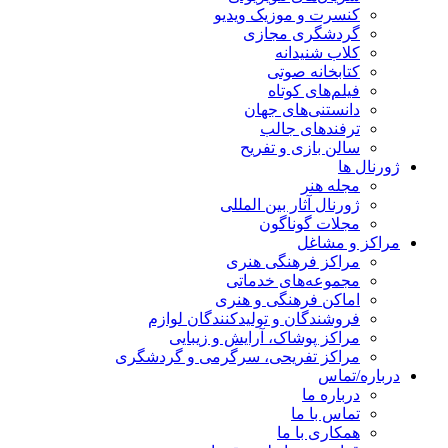
کنسرت و موزیک ویدیو
گردشگری مجازی
کلاب شنیدانه
کتابخانه صوتی
فیلم‌های کوتاه
دانستنی‌های جهان
ترفندهای جالب
سالن بازی و تفریح
ژورنال ها
مجله هنر
ژورنال آثار بین المللی
مجلات گوناگون
مراکز و مشاغل
مراکز فرهنگی هنری
مجموعه‌های خدماتی
اماکن فرهنگی و هنری
فروشندگان و تولیدکنندگان لوازم
مراکز پوشاک، آرایش و زیبایی
مراکز تفریحی، سرگرمی و گردشگری
درباره/تماس
درباره ما
تماس با ما
همکاری با ما