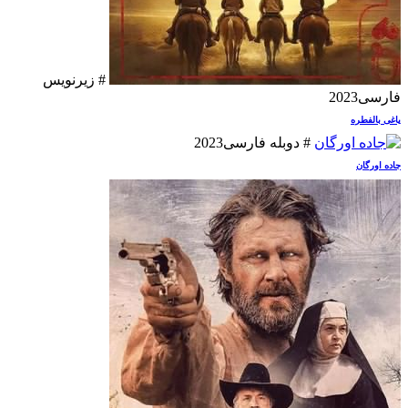
# زیرنویس
فارسی
2023
یاغی بالفطره
# دوبله فارسی
2023
جاده اورگان