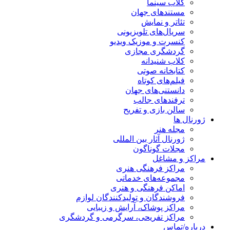
کلاب سینما
مستندهای جهان
تئاتر و نمایش
سریال‌های تلویزیونی
کنسرت و موزیک ویدیو
گردشگری مجازی
کلاب شنیدانه
کتابخانه صوتی
فیلم‌های کوتاه
دانستنی‌های جهان
ترفندهای جالب
سالن بازی و تفریح
ژورنال ها
مجله هنر
ژورنال آثار بین المللی
مجلات گوناگون
مراکز و مشاغل
مراکز فرهنگی هنری
مجموعه‌های خدماتی
اماکن فرهنگی و هنری
فروشندگان و تولیدکنندگان لوازم
مراکز پوشاک، آرایش و زیبایی
مراکز تفریحی، سرگرمی و گردشگری
درباره/تماس