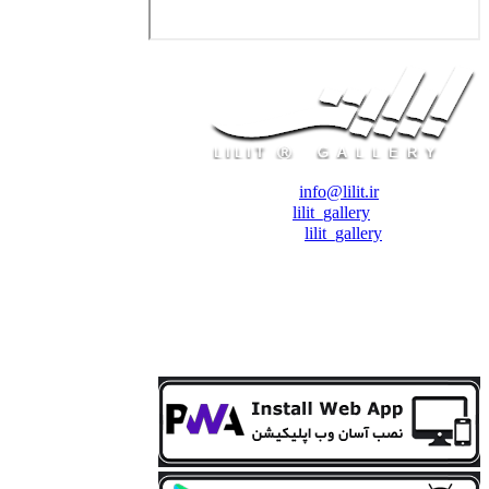
❖ رایـانـامـه :
info@lilit.ir
❖ تــلــگــرام :
lilit_gallery
❖اینستاگرام:
lilit_gallery