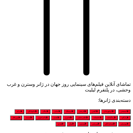
تماشای آنلاین فیلم‌های سینمایی روز جهان در ژانر وسترن و غرب
وحشی، در پلتفرم لیلیت
دسته‌بندی ژانرها:
🎬انیمیشن
🎬ابرقهرمانی
🎬اکشن
🎬تاریخی
🎬ترسناک
🎬جنایی
🎬جنگی
🎬خانوادگی
🎬درام
🎬رازآلود
🎬زندگینامه
🎬عاشقانه
🎬علمی‌تخیلی
🎬فانتزی
🎬کمدی
🎬ماجراجویی
🎬مستند
🎬موزیکال
🎬موسیقی
🎬هیجان‌انگیز
🎬ورزشی
🎬وسترن
🎬نوآر
🎬هندی