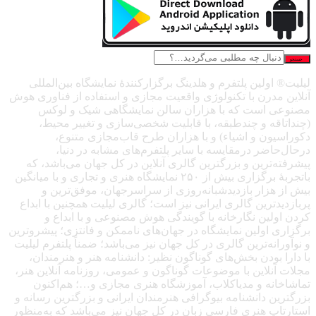
جستجو
لیلیت® اولین پلتفرم و هلدینگ برگزارکنندهٔ نمایشگاه بین‌المللی
آنلاین مدرن با تکنولوژی واقعیت مجازی و استفاده از فناوری هوش
مصنوعی است که با هزاران سالن نمایشگاهی شیک و لوکس
(چنداتاقه و چندطبقه، با قابلیت شخصی‌سازی و تغییر محیط،
دکوراسیون و اشیاء) و با هزاران طرح قاب‌مجازی متنوع،
درحال‌حاضر درمقایسه با سایر پلتفرم‌های مشابه در دنیا،
پیشرفته‌ترین و بزرگترین گالری آنلاین در کل جهان می‌باشد، که
باتجربهٔ برگزاری بیش از ۲۵۰ نمایشگاه هنری و تجاری و با میانگین
بیش از هزار بازدیدشبانه‌روزی از سراسرجهان، موفق‌ترین و
پربازدیدترین گالری ایرانی نیز است؛ گالری لیلیت همچنین با ابداع
کردن اولین نگارخانه با گویندگی هوش مصنوعی و با ابداع و
برگزاری اولین نمایشگاه در جهان‌های ناممکن و فانتزی؛ پیشروترین
و نوآورانه‌ترین گالری در کل جهان نیز می‌باشد؛ ضمناً پلتفرم لیلیت
با دارا بودن بخش‌های گوناگون نظیر: دانشنامه هنر و هنرمندان،
مجلات آنلاین با موضوعات گوناگون و عمومی، روزنامه آنلاین هنر،
تماشاخانه و مدیاکلاب، آموزشگاه هنری مجازی و…؛ هم‌اکنون
بزرگترین دانشنامه بیوگرافی هنرمندان ایرانی و بزرگترین رسانه و
استارتاپ هنری فارسی زبان در کل جهان نیز می‌باشد که به‌منظور