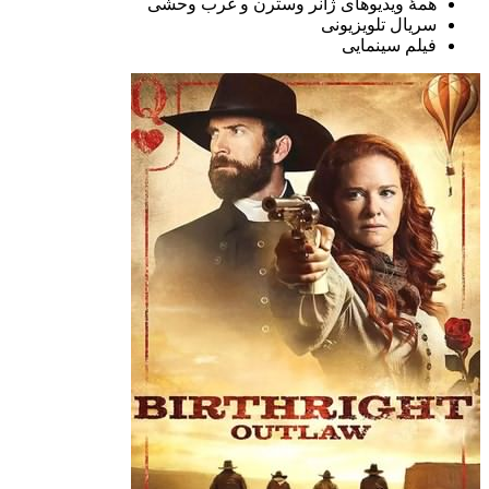
همهٔ ویدیوهای ژانر وسترن و غرب وحشی
سریال تلویزیونی
فیلم سینمایی