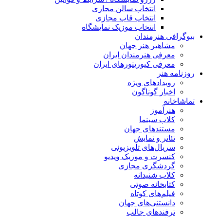
انتخاب سالن مجازی
انتخاب قاب مجازی
انتخاب موزیک نمایشگاه
بیوگرافی هنرمندان
مشاهیر هنر جهان
معرفی هنرمندان ایران
معرفی کیوریتورهای ایران
روزنامه هنر
رویدادهای ویژه
اخبار گوناگون
تماشاخانه
هنرآموز
کلاب سینما
مستندهای جهان
تئاتر و نمایش
سریال‌های تلویزیونی
کنسرت و موزیک ویدیو
گردشگری مجازی
کلاب شنیدانه
کتابخانه صوتی
فیلم‌های کوتاه
دانستنی‌های جهان
ترفندهای جالب