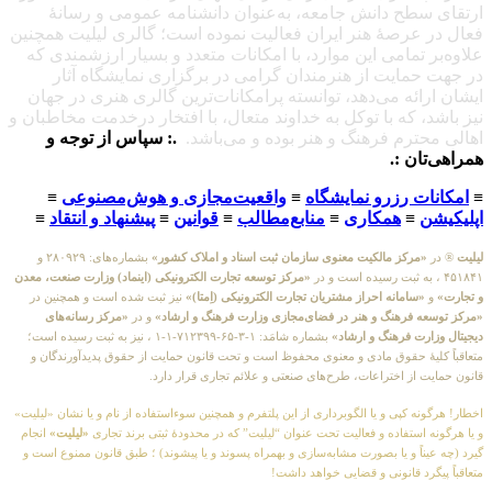
ارتقای سطح دانش جامعه، به‌عنوان دانشنامه عمومی و رسانهٔ
فعال در عرصهٔ هنر ایران فعالیت نموده است؛ گالری لیلیت همچنین
علاوه‌بر تمامی این موارد، با امکانات متعدد و بسیار ارزشمندی که
در جهت حمایت از هنرمندان گرامی در برگزاری نمایشگاه آثار
ایشان ارائه می‌دهد، توانسته پرامکانات‌ترین گالری هنری در جهان
نیز باشد، که با توکل به خداوند متعال، با افتخار درخدمت مخاطبان و
اهالی محترم فرهنگ و هنر بوده و می‌باشد.
.: سپاس از توجه و
همراهی‌تان :.
≡
امکانات رزرو نمایشگاه
≡
واقعیت‌مجازی و هوش‌مصنوعی
≡
اپلیکیشن
≡
همکاری
≡
منابع‌مطالب
≡
قوانین
≡
پیشنهاد و انتقاد
≡
لیلیت
® در
«مرکز مالکیت معنوی سازمان ثبت اسناد و املاک کشور»
بشماره‌های: ۲۸۰۹۲۹ و
۴۵۱۸۴۱ ، به ثبت رسیده است و در
«مرکز توسعه تجارت الکترونیکی (اینماد) وزارت صنعت، معدن
و تجارت»
و
«سامانه احراز مشتریان تجارت الکترونیکی (اِمتا)»
نیز ثبت شده است و همچنین در
«مرکز توسعه فرهنگ و هنر در فضای‌مجازی وزارت فرهنگ و ارشاد»
و در
«مرکز رسانه‌های
دیجیتال وزارت فرهنگ و ارشاد»
بشماره شامَد: ۱-۳-۶۵-۷۱۲۳۹۹-۱-۱ ، نیز به ثبت رسیده است؛
متعاقباً کلیهٔ حقوق مادی و معنوی محفوظ است و تحت قانون حمایت از حقوق پدیدآورندگان و
قانون حمایت از اختراعات، طرح‌های صنعتی و علائم تجاری قرار دارد.
اخطار! هرگونه کپی و یا الگوبرداری از این پلتفرم و همچنین سوءاستفاده از نام و یا نشان «لیلیت»
و یا هرگونه استفاده و فعالیت تحت عنوان “لیلیت” که در محدودهٔ ثبتی برند تجاری
«لیلیت»
انجام
گیرد (چه عیناً و یا بصورت مشابه‌سازی و بهمراه پسوند و یا پیشوند) ؛ طبق قانون ممنوع است و
متعاقباً پیگرد قانونی و قضایی خواهد داشت!