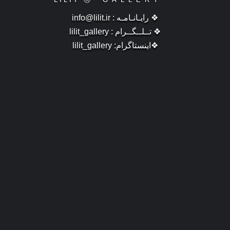
❖ رایـانـامـه :
info@lilit.ir
❖ تــلــگــرام :
lilit_gallery
❖اینستاگرام:
lilit_gallery