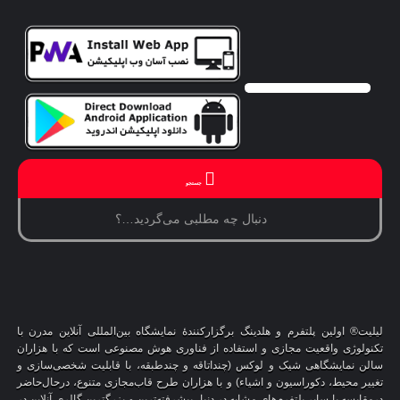
جستجو
لیلیت® اولین پلتفرم و هلدینگ برگزارکنندهٔ نمایشگاه بین‌المللی آنلاین مدرن با
تکنولوژی واقعیت مجازی و استفاده از فناوری هوش مصنوعی است که با هزاران
سالن نمایشگاهی شیک و لوکس (چنداتاقه و چندطبقه، با قابلیت شخصی‌سازی و
تغییر محیط، دکوراسیون و اشیاء) و با هزاران طرح قاب‌مجازی متنوع، درحال‌حاضر
درمقایسه با سایر پلتفرم‌های مشابه در دنیا، پیشرفته‌ترین و بزرگترین گالری آنلاین در