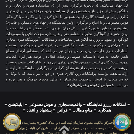
کل جهان می‌باشد، که باتجربهٔ برگزاری بیش از ۲۵۰ نمایشگاه هنری و تجاری و با
میانگین بیش از هزار بازدیدشبانه‌روزی از سراسرجهان، موفق‌ترین و پربازدیدترین
گالری ایرانی نیز است؛ گالری لیلیت همچنین با ابداع کردن اولین نگارخانه با گویندگی
هوش مصنوعی و با ابداع و برگزاری اولین نمایشگاه در جهان‌های ناممکن و فانتزی؛
پیشروترین و نوآورانه‌ترین گالری در کل جهان نیز می‌باشد؛ ضمناً پلتفرم لیلیت با دارا
بودن بخش‌های گوناگون نظیر: دانشنامه هنر و هنرمندان، مجلات آنلاین با موضوعات
گوناگون و عمومی، روزنامه آنلاین هنر، تماشاخانه و مدیاکلاب، آموزشگاه هنری مجازی
و…؛ هم‌اکنون بزرگترین دانشنامه بیوگرافی هنرمندان ایرانی و بزرگترین رسانه و
استارتاپ هنری فارسی زبان در کل جهان نیز می‌باشد که به‌منظور ارتقای سطح
دانش جامعه، به‌عنوان دانشنامه عمومی و رسانهٔ فعال در عرصهٔ هنر ایران فعالیت
نموده است؛ گالری لیلیت همچنین علاوه‌بر تمامی این موارد، با امکانات متعدد و بسیار
ارزشمندی که در جهت حمایت از هنرمندان گرامی در برگزاری نمایشگاه آثار ایشان
ارائه می‌دهد، توانسته پرامکانات‌ترین گالری هنری در جهان نیز باشد، که با توکل به
خداوند متعال، با افتخار درخدمت مخاطبان و اهالی محترم فرهنگ و هنر بوده و
می‌باشد.
.: سپاس از توجه و همراهی‌تان :.
≡
امکانات رزرو نمایشگاه
≡
واقعیت‌مجازی و هوش‌مصنوعی
≡
اپلیکیشن
≡
همکاری
≡
منابع‌مطالب
≡
قوانین
≡
پیشنهاد و انتقاد
≡
لیلیت
® در
«مرکز مالکیت معنوی سازمان ثبت اسناد و املاک کشور»
بشماره‌های: ۲۸۰۹۲۹ و
۴۵۱۸۴۱ ، به ثبت رسیده است و در
«مرکز توسعه تجارت الکترونیکی (اینماد) وزارت صنعت،
معدن و تجارت»
و
«سامانه احراز مشتریان تجارت الکترونیکی (اِمتا)»
نیز ثبت شده است و