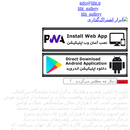
❖ رایـانـامـه :
info@lilit.ir
❖ تــلــگــرام :
lilit_gallery
❖اینستاگرام:
lilit_gallery
جستجو
لیلیت® اولین پلتفرم و هلدینگ برگزارکنندهٔ نمایشگاه بین‌المللی
آنلاین مدرن با تکنولوژی واقعیت مجازی و استفاده از فناوری هوش
مصنوعی است که با هزاران سالن نمایشگاهی شیک و لوکس
(چنداتاقه و چندطبقه، با قابلیت شخصی‌سازی و تغییر محیط،
دکوراسیون و اشیاء) و با هزاران طرح قاب‌مجازی متنوع،
درحال‌حاضر درمقایسه با سایر پلتفرم‌های مشابه در دنیا،
پیشرفته‌ترین و بزرگترین گالری آنلاین در کل جهان می‌باشد، که