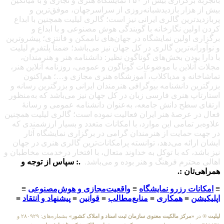
باتجربهٔ برگزاری بیش از ۲۵۰ نمایشگاه هنری و تجاری و با میانگین
بیش از هزار بازدیدشبانه‌روزی از سراسرجهان، موفق‌ترین و
پربازدیدترین گالری ایرانی نیز است؛ گالری لیلیت همچنین با ابداع
کردن اولین نگارخانه با گویندگی هوش مصنوعی و با ابداع و
برگزاری اولین نمایشگاه در جهان‌های ناممکن و فانتزی؛ پیشروترین
و نوآورانه‌ترین گالری در کل جهان نیز می‌باشد؛ ضمناً پلتفرم لیلیت
با دارا بودن بخش‌های گوناگون نظیر: دانشنامه هنر و هنرمندان،
مجلات آنلاین با موضوعات گوناگون و عمومی، روزنامه آنلاین هنر،
تماشاخانه و مدیاکلاب، آموزشگاه هنری مجازی و…؛ هم‌اکنون
بزرگترین دانشنامه بیوگرافی هنرمندان ایرانی و بزرگترین رسانه و
استارتاپ هنری فارسی زبان در کل جهان نیز می‌باشد که به‌منظور
ارتقای سطح دانش جامعه، به‌عنوان دانشنامه عمومی و رسانهٔ
فعال در عرصهٔ هنر ایران فعالیت نموده است؛ گالری لیلیت همچنین
علاوه‌بر تمامی این موارد، با امکانات متعدد و بسیار ارزشمندی که
در جهت حمایت از هنرمندان گرامی در برگزاری نمایشگاه آثار
ایشان ارائه می‌دهد، توانسته پرامکانات‌ترین گالری هنری در جهان
نیز باشد، که با توکل به خداوند متعال، با افتخار درخدمت مخاطبان و
اهالی محترم فرهنگ و هنر بوده و می‌باشد.
.: سپاس از توجه و
همراهی‌تان :.
≡
امکانات رزرو نمایشگاه
≡
واقعیت‌مجازی و هوش‌مصنوعی
≡
اپلیکیشن
≡
همکاری
≡
منابع‌مطالب
≡
قوانین
≡
پیشنهاد و انتقاد
≡
لیلیت
® در
«مرکز مالکیت معنوی سازمان ثبت اسناد و املاک کشور»
بشماره‌های: ۲۸۰۹۲۹ و