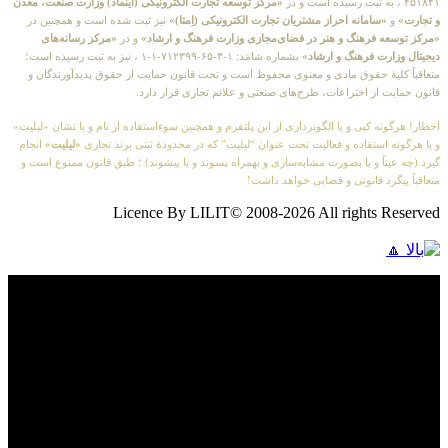
۴۵۱۸۴۱ ، به ثبت رسیده است و در
«مرکز توسعه تجارت الکترونیکی (اینماد) وزارت صنعت، معدن
و تجارت»
و
«سامانه احراز مشتریان تجارت الکترونیکی (اِمتا)»
نیز ثبت شده است و همچنین در
«مرکز توسعه فرهنگ و هنر در فضای‌مجازی وزارت فرهنگ و ارشاد»
و در
«مرکز رسانه‌های
دیجیتال وزارت فرهنگ و ارشاد»
بشماره شامَد: ۱-۳-۶۵-۷۱۲۳۹۹-۱-۱ ، نیز به ثبت رسیده است؛
متعاقباً کلیهٔ حقوق مادی و معنوی محفوظ است و تحت قانون حمایت از حقوق پدیدآورندگان و
قانون حمایت از اختراعات، طرح‌های صنعتی و علائم تجاری قرار دارد.
اخطار! هرگونه کپی و یا الگوبرداری از این پلتفرم و همچنین سوءاستفاده از نام و یا نشان «لیلیت»
و یا هرگونه استفاده و فعالیت تحت عنوان “لیلیت” که در محدودهٔ ثبتی برند تجاری
«لیلیت»
انجام
گیرد (چه عیناً و یا بصورت مشابه‌سازی و بهمراه پسوند و یا پیشوند) ؛ طبق قانون ممنوع است و
متعاقباً پیگرد قانونی و قضایی خواهد داشت!
Licence By LILIT© 2008-2026 All rights Reserved