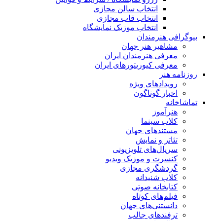
انتخاب سالن مجازی
انتخاب قاب مجازی
انتخاب موزیک نمایشگاه
بیوگرافی هنرمندان
مشاهیر هنر جهان
معرفی هنرمندان ایران
معرفی کیوریتورهای ایران
روزنامه هنر
رویدادهای ویژه
اخبار گوناگون
تماشاخانه
هنرآموز
کلاب سینما
مستندهای جهان
تئاتر و نمایش
سریال‌های تلویزیونی
کنسرت و موزیک ویدیو
گردشگری مجازی
کلاب شنیدانه
کتابخانه صوتی
فیلم‌های کوتاه
دانستنی‌های جهان
ترفندهای جالب