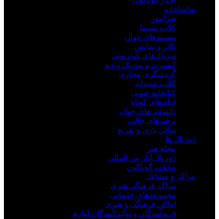
تماشاخانه
هنرآموز
کلاب سینما
مستندهای جهان
تئاتر و نمایش
سریال‌های تلویزیونی
کنسرت و موزیک ویدیو
گردشگری مجازی
کلاب شنیدانه
کتابخانه صوتی
فیلم‌های کوتاه
دانستنی‌های جهان
ترفندهای جالب
سالن بازی و تفریح
ژورنال ها
مجله هنر
ژورنال آثار بین المللی
مجلات گوناگون
مراکز و مشاغل
مراکز فرهنگی هنری
مجموعه‌های خدماتی
اماکن فرهنگی و هنری
فروشندگان و تولیدکنندگان لوازم