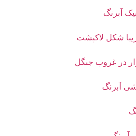
یک آبرنگ
یبا شکل لاکپشت
ر در غروب جنگل
شی آبرنگ
گ
 آبرنگ