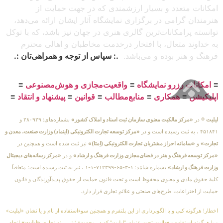
امکانات متعدد و بسیار ارزشمندی که در جهت حمایت از
هنرمندان گرامی در برگزاری نمایشگاه آثار ایشان ارائه می‌دهد،
توانسته پرامکانات‌ترین گالری هنری در جهان نیز باشد، که با توکل
به خداوند متعال، با افتخار درخدمت مخاطبان و اهالی محترم
فرهنگ و هنر بوده و می‌باشد.
.: سپاس از توجه و همراهی‌تان :.
≡
امکانات رزرو نمایشگاه
≡
واقعیت‌مجازی و هوش‌مصنوعی
≡
اپلیکیشن
≡
همکاری
≡
منابع‌مطالب
≡
قوانین
≡
پیشنهاد و انتقاد
≡
لیلیت
® در
«مرکز مالکیت معنوی سازمان ثبت اسناد و املاک کشور»
بشماره‌های: ۲۸۰۹۲۹ و
۴۵۱۸۴۱ ، به ثبت رسیده است و در
«مرکز توسعه تجارت الکترونیکی (اینماد) وزارت صنعت، معدن و
تجارت»
و
«سامانه احراز مشتریان تجارت الکترونیکی (اِمتا)»
نیز ثبت شده است و همچنین در
«مرکز توسعه فرهنگ و هنر در فضای‌مجازی وزارت فرهنگ و ارشاد»
و در
«مرکز رسانه‌های دیجیتال
وزارت فرهنگ و ارشاد»
بشماره شامَد: ۱-۳-۶۵-۷۱۲۳۹۹-۱-۱ ، نیز به ثبت رسیده است؛ متعاقباً
کلیهٔ حقوق مادی و معنوی محفوظ است و تحت قانون حمایت از حقوق پدیدآورندگان و قانون
حمایت از اختراعات، طرح‌های صنعتی و علائم تجاری قرار دارد.
اخطار! هرگونه کپی و یا الگوبرداری از این پلتفرم و همچنین سوءاستفاده از نام و یا نشان «لیلیت»
و یا هرگونه استفاده و فعالیت تحت عنوان “لیلیت” که در محدودهٔ ثبتی برند تجاری
«لیلیت»
انجام