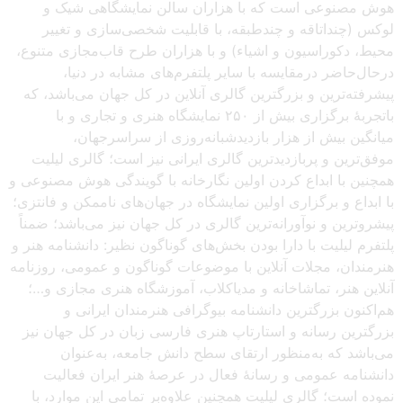
هوش مصنوعی است که با هزاران سالن نمایشگاهی شیک و
لوکس (چنداتاقه و چندطبقه، با قابلیت شخصی‌سازی و تغییر
محیط، دکوراسیون و اشیاء) و با هزاران طرح قاب‌مجازی متنوع،
درحال‌حاضر درمقایسه با سایر پلتفرم‌های مشابه در دنیا،
پیشرفته‌ترین و بزرگترین گالری آنلاین در کل جهان می‌باشد، که
باتجربهٔ برگزاری بیش از ۲۵۰ نمایشگاه هنری و تجاری و با
میانگین بیش از هزار بازدیدشبانه‌روزی از سراسرجهان،
موفق‌ترین و پربازدیدترین گالری ایرانی نیز است؛ گالری لیلیت
همچنین با ابداع کردن اولین نگارخانه با گویندگی هوش مصنوعی و
با ابداع و برگزاری اولین نمایشگاه در جهان‌های ناممکن و فانتزی؛
پیشروترین و نوآورانه‌ترین گالری در کل جهان نیز می‌باشد؛ ضمناً
پلتفرم لیلیت با دارا بودن بخش‌های گوناگون نظیر: دانشنامه هنر و
هنرمندان، مجلات آنلاین با موضوعات گوناگون و عمومی، روزنامه
آنلاین هنر، تماشاخانه و مدیاکلاب، آموزشگاه هنری مجازی و…؛
هم‌اکنون بزرگترین دانشنامه بیوگرافی هنرمندان ایرانی و
بزرگترین رسانه و استارتاپ هنری فارسی زبان در کل جهان نیز
می‌باشد که به‌منظور ارتقای سطح دانش جامعه، به‌عنوان
دانشنامه عمومی و رسانهٔ فعال در عرصهٔ هنر ایران فعالیت
نموده است؛ گالری لیلیت همچنین علاوه‌بر تمامی این موارد، با