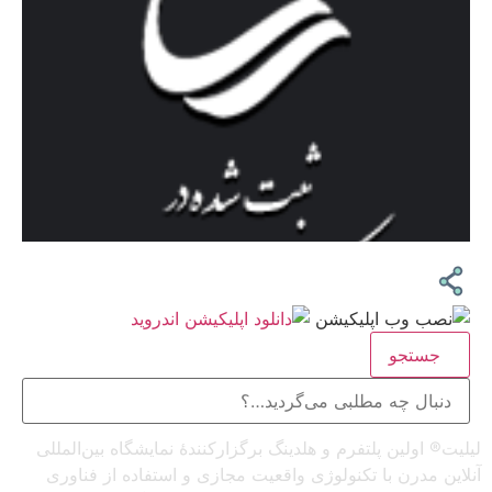
جستجو
لیلیت® اولین پلتفرم و هلدینگ برگزارکنندهٔ نمایشگاه بین‌المللی
آنلاین مدرن با تکنولوژی واقعیت مجازی و استفاده از فناوری