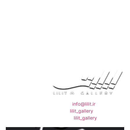
❖ رایـانـامـه :
info@lilit.ir
❖ تــلــگــرام :
lilit_gallery
❖اینستاگرام:
lilit_gallery