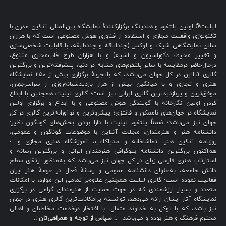
لیلیت® اولین پلتفرم و هلدینگ برگزارکنندهٔ نمایشگاه بین‌المللی آنلاین مدرن با
تکنولوژی واقعیت مجازی و استفاده از فناوری هوش مصنوعی است که با هزاران
سالن نمایشگاهی شیک و لوکس (چنداتاقه و چندطبقه، با قابلیت شخصی‌سازی
و تغییر محیط، دکوراسیون و اشیاء) و با هزاران طرح قاب‌مجازی متنوع،
درحال‌حاضر درمقایسه با سایر پلتفرم‌های مشابه در دنیا، پیشرفته‌ترین و بزرگترین
گالری آنلاین در کل جهان می‌باشد، که باتجربهٔ برگزاری بیش از ۲۵۰ نمایشگاه
هنری و تجاری و با میانگین بیش از هزار بازدیدشبانه‌روزی از سراسرجهان،
موفق‌ترین و پربازدیدترین گالری ایرانی نیز است؛ گالری لیلیت همچنین با ابداع
کردن اولین نگارخانه با گویندگی هوش مصنوعی و با ابداع و برگزاری اولین
نمایشگاه در جهان‌های ناممکن و فانتزی؛ پیشروترین و نوآورانه‌ترین گالری در کل
جهان نیز می‌باشد؛ ضمناً پلتفرم لیلیت با دارا بودن بخش‌های گوناگون نظیر:
دانشنامه هنر و هنرمندان، مجلات آنلاین با موضوعات گوناگون و عمومی،
روزنامه آنلاین هنر، تماشاخانه و مدیاکلاب، آموزشگاه هنری مجازی و…؛
هم‌اکنون بزرگترین دانشنامه بیوگرافی هنرمندان ایرانی و بزرگترین رسانه و
استارتاپ هنری فارسی زبان در کل جهان نیز می‌باشد که به‌منظور ارتقای سطح
دانش جامعه، به‌عنوان دانشنامه عمومی و رسانهٔ فعال در عرصهٔ هنر ایران
فعالیت نموده است؛ گالری لیلیت همچنین علاوه‌بر تمامی این موارد، با امکانات
متعدد و بسیار ارزشمندی که در جهت حمایت از هنرمندان گرامی در برگزاری
نمایشگاه آثار ایشان ارائه می‌دهد، توانسته پرامکانات‌ترین گالری هنری در جهان
نیز باشد، که با توکل به خداوند متعال، با افتخار درخدمت مخاطبان و اهالی
محترم فرهنگ و هنر بوده و می‌باشد.
.: سپاس از توجه و همراهی‌تان :.