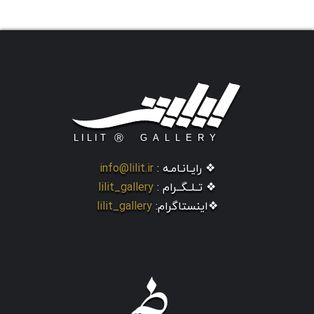
❖ رایـانـامـه :
info@lilit.ir
❖ تــلــگــرام :
lilit_gallery
❖اینستاگرام:
lilit_gallery