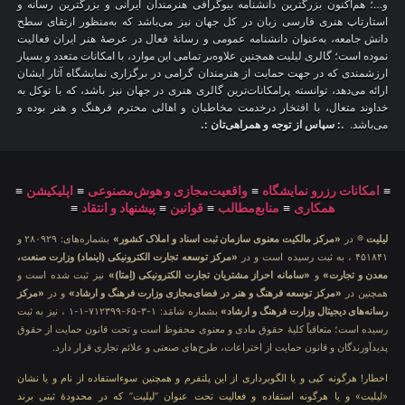
و…؛ هم‌اکنون بزرگترین دانشنامه بیوگرافی هنرمندان ایرانی و بزرگترین رسانه و
استارتاپ هنری فارسی زبان در کل جهان نیز می‌باشد که به‌منظور ارتقای سطح
دانش جامعه، به‌عنوان دانشنامه عمومی و رسانهٔ فعال در عرصهٔ هنر ایران فعالیت
نموده است؛ گالری لیلیت همچنین علاوه‌بر تمامی این موارد، با امکانات متعدد و بسیار
ارزشمندی که در جهت حمایت از هنرمندان گرامی در برگزاری نمایشگاه آثار ایشان
ارائه می‌دهد، توانسته پرامکانات‌ترین گالری هنری در جهان نیز باشد، که با توکل به
خداوند متعال، با افتخار درخدمت مخاطبان و اهالی محترم فرهنگ و هنر بوده و
می‌باشد.
.: سپاس از توجه و همراهی‌تان :.
≡
امکانات رزرو نمایشگاه
≡
واقعیت‌مجازی و هوش‌مصنوعی
≡
اپلیکیشن
≡
همکاری
≡
منابع‌مطالب
≡
قوانین
≡
پیشنهاد و انتقاد
≡
لیلیت
® در
«مرکز مالکیت معنوی سازمان ثبت اسناد و املاک کشور»
بشماره‌های: ۲۸۰۹۲۹ و
۴۵۱۸۴۱ ، به ثبت رسیده است و در
«مرکز توسعه تجارت الکترونیکی (اینماد) وزارت صنعت،
معدن و تجارت»
و
«سامانه احراز مشتریان تجارت الکترونیکی (اِمتا)»
نیز ثبت شده است و
همچنین در
«مرکز توسعه فرهنگ و هنر در فضای‌مجازی وزارت فرهنگ و ارشاد»
و در
«مرکز
رسانه‌های دیجیتال وزارت فرهنگ و ارشاد»
بشماره شامَد: ۱-۳-۶۵-۷۱۲۳۹۹-۱-۱ ، نیز به ثبت
رسیده است؛ متعاقباً کلیهٔ حقوق مادی و معنوی محفوظ است و تحت قانون حمایت از حقوق
پدیدآورندگان و قانون حمایت از اختراعات، طرح‌های صنعتی و علائم تجاری قرار دارد.
اخطار! هرگونه کپی و یا الگوبرداری از این پلتفرم و همچنین سوءاستفاده از نام و یا نشان
«لیلیت» و یا هرگونه استفاده و فعالیت تحت عنوان “لیلیت” که در محدودهٔ ثبتی برند