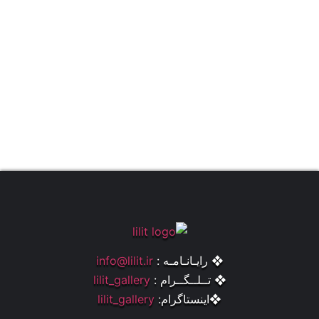
❖ رایـانـامـه :
info@lilit.ir
❖ تــلــگــرام :
lilit_gallery
❖اینستاگرام:
lilit_gallery