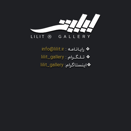
❖ رایـانـامـه :
info@lilit.ir
❖ تــلــگــرام :
lilit_gallery
❖اینستاگرام:
lilit_gallery