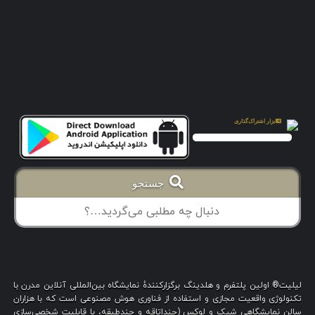
جستجو
لیلیت® اولین پلتفرم و هلدینگ برگزارکنندهٔ نمایشگاه بین‌المللی آنلاین مدرن با
تکنولوژی واقعیت مجازی و استفاده از فناوری هوش مصنوعی است که با هزاران
سالن نمایشگاهی شیک و لوکس (چنداتاقه و چندطبقه، با قابلیت شخصی‌سازی