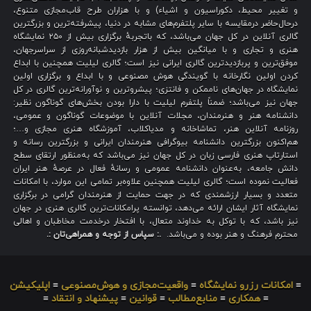
و تغییر محیط، دکوراسیون و اشیاء) و با هزاران طرح قاب‌مجازی متنوع،
درحال‌حاضر درمقایسه با سایر پلتفرم‌های مشابه در دنیا، پیشرفته‌ترین و بزرگترین
گالری آنلاین در کل جهان می‌باشد، که باتجربهٔ برگزاری بیش از ۲۵۰ نمایشگاه
هنری و تجاری و با میانگین بیش از هزار بازدیدشبانه‌روزی از سراسرجهان،
موفق‌ترین و پربازدیدترین گالری ایرانی نیز است؛ گالری لیلیت همچنین با ابداع
کردن اولین نگارخانه با گویندگی هوش مصنوعی و با ابداع و برگزاری اولین
نمایشگاه در جهان‌های ناممکن و فانتزی؛ پیشروترین و نوآورانه‌ترین گالری در کل
جهان نیز می‌باشد؛ ضمناً پلتفرم لیلیت با دارا بودن بخش‌های گوناگون نظیر:
دانشنامه هنر و هنرمندان، مجلات آنلاین با موضوعات گوناگون و عمومی،
روزنامه آنلاین هنر، تماشاخانه و مدیاکلاب، آموزشگاه هنری مجازی و…؛
هم‌اکنون بزرگترین دانشنامه بیوگرافی هنرمندان ایرانی و بزرگترین رسانه و
استارتاپ هنری فارسی زبان در کل جهان نیز می‌باشد که به‌منظور ارتقای سطح
دانش جامعه، به‌عنوان دانشنامه عمومی و رسانهٔ فعال در عرصهٔ هنر ایران
فعالیت نموده است؛ گالری لیلیت همچنین علاوه‌بر تمامی این موارد، با امکانات
متعدد و بسیار ارزشمندی که در جهت حمایت از هنرمندان گرامی در برگزاری
نمایشگاه آثار ایشان ارائه می‌دهد، توانسته پرامکانات‌ترین گالری هنری در جهان
نیز باشد، که با توکل به خداوند متعال، با افتخار درخدمت مخاطبان و اهالی
محترم فرهنگ و هنر بوده و می‌باشد.
.: سپاس از توجه و همراهی‌تان :.
≡
امکانات رزرو نمایشگاه
≡
واقعیت‌مجازی و هوش‌مصنوعی
≡
اپلیکیشن
≡
همکاری
≡
منابع‌مطالب
≡
قوانین
≡
پیشنهاد و انتقاد
≡