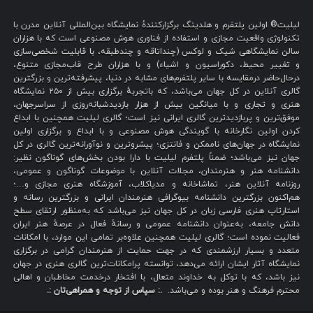
لیلیت® اولین پلتفرم و هلدینگ برگزارکنندهٔ نمایشگاه بین‌المللی آنلاین مدرن با
تکنولوژی واقعیت مجازی و استفاده از فناوری هوش مصنوعی است که با هزاران
سالن نمایشگاهی شیک و لوکس (چنداتاقه و چندطبقه، با قابلیت شخصی‌سازی
و تغییر محیط، دکوراسیون و اشیاء) و با هزاران طرح قاب‌مجازی متنوع،
درحال‌حاضر درمقایسه با سایر پلتفرم‌های مشابه در دنیا، پیشرفته‌ترین و بزرگترین
گالری آنلاین در کل جهان می‌باشد، که باتجربهٔ برگزاری بیش از ۲۵۰ نمایشگاه
هنری و تجاری و با میانگین بیش از هزار بازدیدشبانه‌روزی از سراسرجهان،
موفق‌ترین و پربازدیدترین گالری ایرانی نیز است؛ گالری لیلیت همچنین با ابداع
کردن اولین نگارخانه با گویندگی هوش مصنوعی و با ابداع و برگزاری اولین
نمایشگاه در جهان‌های ناممکن و فانتزی؛ پیشروترین و نوآورانه‌ترین گالری در کل
جهان نیز می‌باشد؛ ضمناً پلتفرم لیلیت با دارا بودن بخش‌های گوناگون نظیر:
دانشنامه هنر و هنرمندان، مجلات آنلاین با موضوعات گوناگون و عمومی،
روزنامه آنلاین هنر، تماشاخانه و مدیاکلاب، آموزشگاه هنری مجازی و…؛
هم‌اکنون بزرگترین دانشنامه بیوگرافی هنرمندان ایرانی و بزرگترین رسانه و
استارتاپ هنری فارسی زبان در کل جهان نیز می‌باشد که به‌منظور ارتقای سطح
دانش جامعه، به‌عنوان دانشنامه عمومی و رسانهٔ فعال در عرصهٔ هنر ایران
فعالیت نموده است؛ گالری لیلیت همچنین علاوه‌بر تمامی این موارد، با امکانات
متعدد و بسیار ارزشمندی که در جهت حمایت از هنرمندان گرامی در برگزاری
نمایشگاه آثار ایشان ارائه می‌دهد، توانسته پرامکانات‌ترین گالری هنری در جهان
نیز باشد، که با توکل به خداوند متعال، با افتخار درخدمت مخاطبان و اهالی
محترم فرهنگ و هنر بوده و می‌باشد.
.: سپاس از توجه و همراهی‌تان :.