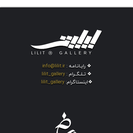
❖ رایـانـامـه :
info@lilit.ir
❖ تــلــگــرام :
lilit_gallery
❖اینستاگرام:
lilit_gallery