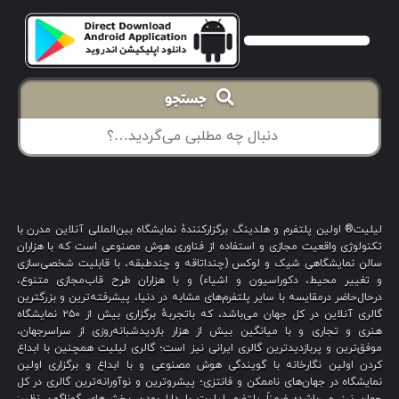
جستجو
لیلیت® اولین پلتفرم و هلدینگ برگزارکنندهٔ نمایشگاه بین‌المللی آنلاین مدرن با
تکنولوژی واقعیت مجازی و استفاده از فناوری هوش مصنوعی است که با هزاران
سالن نمایشگاهی شیک و لوکس (چنداتاقه و چندطبقه، با قابلیت شخصی‌سازی
و تغییر محیط، دکوراسیون و اشیاء) و با هزاران طرح قاب‌مجازی متنوع،
درحال‌حاضر درمقایسه با سایر پلتفرم‌های مشابه در دنیا، پیشرفته‌ترین و بزرگترین
گالری آنلاین در کل جهان می‌باشد، که باتجربهٔ برگزاری بیش از ۲۵۰ نمایشگاه
هنری و تجاری و با میانگین بیش از هزار بازدیدشبانه‌روزی از سراسرجهان،
موفق‌ترین و پربازدیدترین گالری ایرانی نیز است؛ گالری لیلیت همچنین با ابداع
کردن اولین نگارخانه با گویندگی هوش مصنوعی و با ابداع و برگزاری اولین
نمایشگاه در جهان‌های ناممکن و فانتزی؛ پیشروترین و نوآورانه‌ترین گالری در کل