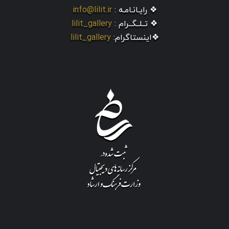
❖ رایـانـامـه :
info@lilit.ir
❖ تــلــگــرام :
lilit_gallery
❖اینستاگرام:
lilit_gallery