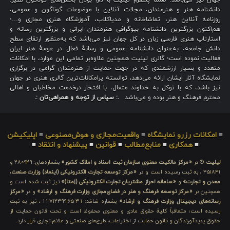
جهان نیز می‌باشد؛ ضمناً پلتفرم لیلیت با دارا بودن بخش‌های گوناگون نظیر:
دانشنامه هنر و هنرمندان، مجلات آنلاین با موضوعات گوناگون و عمومی،
روزنامه آنلاین هنر، تماشاخانه و مدیاکلاب، آموزشگاه هنری مجازی و…؛
هم‌اکنون بزرگترین دانشنامه بیوگرافی هنرمندان ایرانی و بزرگترین رسانه و
استارتاپ هنری فارسی زبان در کل جهان نیز می‌باشد که به‌منظور ارتقای سطح
دانش جامعه، به‌عنوان دانشنامه عمومی و رسانهٔ فعال در عرصهٔ هنر ایران
فعالیت نموده است؛ گالری لیلیت همچنین علاوه‌بر تمامی این موارد، با امکانات
متعدد و بسیار ارزشمندی که در جهت حمایت از هنرمندان گرامی در برگزاری
نمایشگاه آثار ایشان ارائه می‌دهد، توانسته پرامکانات‌ترین گالری هنری در جهان
نیز باشد، که با توکل به خداوند متعال، با افتخار درخدمت مخاطبان و اهالی
محترم فرهنگ و هنر بوده و می‌باشد.
.: سپاس از توجه و همراهی‌تان :.
≡
امکانات رزرو نمایشگاه
≡
واقعیت‌مجازی و هوش‌مصنوعی
≡
اپلیکیشن
≡
همکاری
≡
منابع‌مطالب
≡
قوانین
≡
پیشنهاد و انتقاد
≡
لیلیت
® در
«مرکز مالکیت معنوی سازمان ثبت اسناد و املاک کشور»
بشماره‌های: ۲۸۰۹۲۹ و
۴۵۱۸۴۱ ، به ثبت رسیده است و در
«مرکز توسعه تجارت الکترونیکی (اینماد) وزارت صنعت،
معدن و تجارت»
و
«سامانه احراز مشتریان تجارت الکترونیکی (اِمتا)»
نیز ثبت شده است و
همچنین در
«مرکز توسعه فرهنگ و هنر در فضای‌مجازی وزارت فرهنگ و ارشاد»
و در
«مرکز
رسانه‌های دیجیتال وزارت فرهنگ و ارشاد»
بشماره شامَد: ۱-۳-۶۵-۷۱۲۳۹۹-۱-۱ ، نیز به ثبت
رسیده است؛ متعاقباً کلیهٔ حقوق مادی و معنوی محفوظ است و تحت قانون حمایت از
حقوق پدیدآورندگان و قانون حمایت از اختراعات، طرح‌های صنعتی و علائم تجاری قرار دارد.